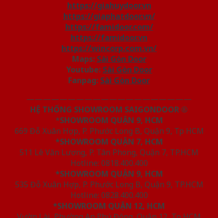
https://giahuydoor.vn
https://giaphatdoor.vn/
https://famidoor.com/
https://famidoor.vn
https://wincorp.com.vn/
Maps:
Sài Gòn Door
Youtube:
Sài Gòn Door
Fanpag:
Sài Gòn Door
————————————————————
HỆ THỐNG SHOWROOM SAIGONDOOR ®
*
SHOWROOM QUẬN 9, HCM
669 Đỗ Xuân Hợp, P. Phước Long B, Quận 9, Tp HCM
*SHOWROOM QUẬN 7, HCM
511 Lê Văn Lương, P. Tân Phong, Quận 7, TP.HCM
Hotline: 0818.400.400
*SHOWROOM QUẬN 9, HCM
535 Đỗ Xuân Hợp, P. Phước Long B, Quận 9, TP.HCM
Hotline: 0828.400.400
*SHOWROOM QUẬN 12, HCM
Vườn Lài, Phường An Phú Đông, Quận 12, Tp HCM