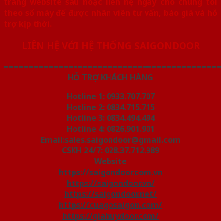
trang website sau hoặc liên hệ ngay cho chúng tôi
theo số máy để được nhân viên tư vấn, báo giá và hỗ
trợ kịp thời.
LIÊN HỆ VỚI HỆ THỐNG SAIGONDOOR
============================================
HỖ TRỢ KHÁCH HÀNG
Hotline 1: 0933.707.707
Hotline 2: 0834.715.715
Hotline 3: 0834.494.494
Hotline 4: 0826.901.901
Email:sales.saigondoor@gmail.com
CSKH 24/7: 028.37.712.989
Website
https://saigondoor.com.vn
https://saigondoor.vn/
https://saigondoor.net/
https://cuagosaigon.com/
https://giahuydoor.com/