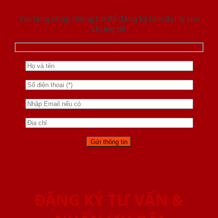
Vui lòng nhập thông tin để đăng ký làm đại lý của
chúng tôi
ĐĂNG KÝ TƯ VẤN &