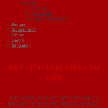
Nội thất
Tủ Kệ Bếp
Tủ Quần Áo
Phụ kiện cửa nhà tắm
Báo giá
Dự án thực tế
Tin tức
Liên hệ
Đăng nhập
ĐẶT LỊCH LÀM VIỆC / TƯ
VẤN
Vui lòng nhập thông tin đặt lịch để được sắp xếp
gặp gỡ làm việc hoăc tư vấn mà không phải chờ đợi.