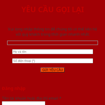
YÊU CẦU GỌI LẠI
Vui lòng nhập thông tin để chúng tôi có thể liên hệ
với quý khách trong thời gian nhanh nhất.
Đăng nhập
Tên tài khoản hoặc địa chỉ email
*