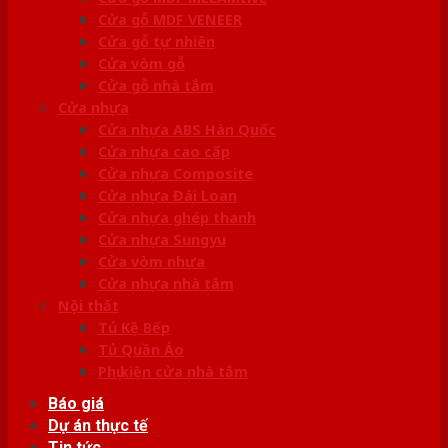
Cửa gỗ MDF VENEER
Cửa gỗ tự nhiên
Cửa vòm gỗ
Cửa gỗ nhà tắm
Cửa nhựa
Cửa nhựa ABS Hàn Quốc
Cửa nhựa cao cấp
Cửa nhựa Composite
Cửa nhựa Đài Loan
Cửa nhựa ghép thanh
Cửa nhựa Sungyu
Cửa vòm nhựa
Cửa nhựa nhà tắm
Nội thất
Tủ Kệ Bếp
Tủ Quần Áo
Phụ kiện cửa nhà tắm
Báo giá
Dự án thực tế
Tin tức