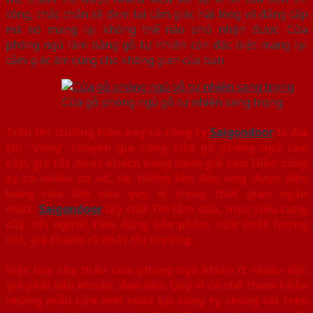
công, chắc chắn sẽ đem lại cảm giác hài lòng và đẳng cấp
mà nó mang lại không thể nào phủ nhận được. Cửa
phòng ngủ làm bằng gỗ tự nhiên còn đặc biệt mang lại
cảm giác ấm cúng cho không gian của bạn.
Cửa gỗ phòng ngủ gỗ tự nhiên sang trọng
Trên thị trường hiện nay có công ty
Saigondoor
là địa
chỉ “vàng” chuyên gia công cửa gỗ phòng ngủ cao
cấp, giá tốt được khách hàng đánh giá cao. Hiện công
ty có nhiều cơ sở, hệ thống lớn đáp ứng được đơn
hàng cửa lớn cho quý vị trong thời gian ngắn
nhất.
Saigondoor
lấy chữ Tín làm đầu, mục tiêu cung
cấp tới người tiêu dùng sản phẩm cửa chất lượng
tốt, giá thành rẻ nhất thị trường.
Việc lựa chọn mẫu cửa phòng ngủ khiến ít nhiều độc
giả phải băn khoăn, đau đầu. Quý vị có thể tham khảo
những mẫu cửa mới nhất tại công ty chúng tôi trên