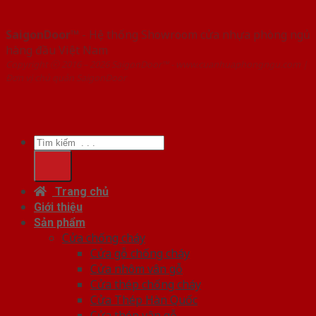
SaigonDoor™
- Hệ thống Showroom cửa nhựa phòng ngủ
hàng đầu Việt Nam
Copyright ⓒ 2016 – 2026 SaigonDoor™ - www.cuanhuaphongngu.com |
Đơn vị chủ quản SaigonDoor
Tìm
kiếm:
Trang chủ
Giới thiệu
Sản phẩm
Cửa chống cháy
Cửa gỗ chống cháy
Cửa nhôm vân gỗ
Cửa thép chống cháy
Cửa Thép Hàn Quốc
Cửa thép vân gỗ