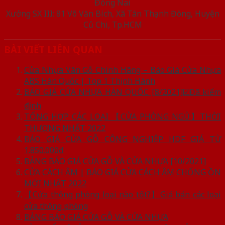
Đồng Nai
Xưởng SX III: 81 Võ Văn Bích, Xã Tân Thạnh Đông, Huyện
Củ Chi, Tp.HCM
BÀI VIẾT LIÊN QUAN
Cửa Nhựa Vân Gỗ Chính Hãng – Báo Giá Cửa Nhựa
ABS Hàn Quốc | Top 1 Thịnh Hành
BÁO GIÁ CỬA NHỰA HÀN QUỐC [8/2021]☑️Đã kiểm
định
TỔNG HỢP CÁC LOẠI 【CỬA PHÒNG NGỦ】THỜI
THƯỢNG NHẤT 2022
BÁO GIÁ CỬA GỖ CÔNG NGHIỆP HDF GIÁ TỪ
1.850.000đ
BẢNG BÁO GIÁ CỬA GỖ VÀ CỬA NHỰA [10/2021]
CỬA CÁCH ÂM | BÁO GIÁ CỬA CÁCH ÂM CHỐNG ỒN
MỚI NHẤT 2022
【Cửa thông phòng loại nào tốt?】Giá bán các loại
cửa thông phòng
BẢNG BÁO GIÁ CỬA GỖ VÀ CỬA NHỰA