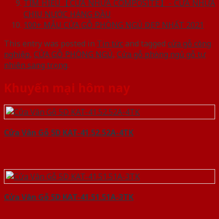
TÌM HIỂU【CỬA NHỰA COMPOSITE】- CỬA NHỰA
CHỊU NƯỚC HÀNG ĐẦU
100+ MẪU CỬA GỖ PHÒNG NGỦ ĐẸP NHẤT 2021
This entry was posted in
Tin tức
and tagged
cửa gỗ công
nghiệp
,
CỬA GỖ PHÒNG NGỦ
,
Cửa gỗ phòng ngủ gỗ tự
nhiên sang trọng
.
Khuyến mại hôm nay
Cửa Vân Gỗ 5D KAT-41.52.52A-4TK
Cửa Vân Gỗ 5D KAT-41.51.51A-3TK