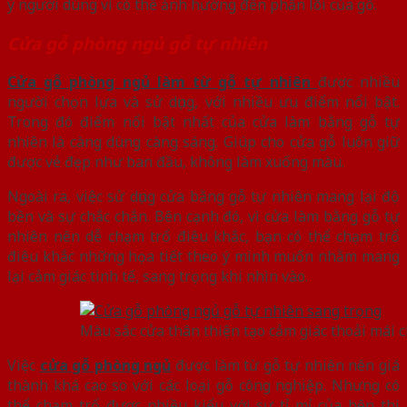
ý người dùng vì có thể ảnh hưởng đến phần lõi của gỗ.
Cửa gỗ phòng ngủ gỗ tự nhiên
Cửa gỗ phòng ngủ làm từ gỗ tự nhiên
được nhiều
người chọn lựa và sử dụng, với nhiều ưu điểm nổi bật.
Trong đó điểm nổi bật nhất của cửa làm bằng gỗ tự
nhiên là càng dùng càng sáng. Giúp cho cửa gỗ luôn giữ
được vẻ đẹp như ban đầu, không làm xuống màu.
Ngoài ra, việc sử dụng cửa bằng gỗ tự nhiên mang lại độ
bền và sự chắc chắn. Bên cạnh đó, vì cửa làm bằng gỗ tự
nhiên nên dễ chạm trổ điêu khắc, bạn có thể chạm trổ
điêu khắc những họa tiết theo ý mình muốn nhằm mang
lại cảm giác tinh tế, sang trọng khi nhìn vào.
Màu sắc cửa thân thiện tạo cảm giác thoải mái 
Việc
cửa gỗ phòng ngủ
được làm từ gỗ tự nhiên nên giá
thành khá cao so với các loại gỗ công nghiệp. Nhưng có
thể chạm trổ được nhiều kiểu với sự tỉ mỉ của bên thi