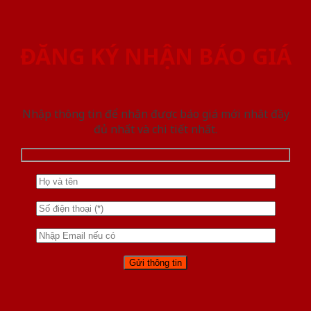
ĐĂNG KÝ NHẬN BÁO GIÁ
Nhập thông tin để nhận được báo giá mới nhât đầy
đủ nhất và chi tiết nhất.