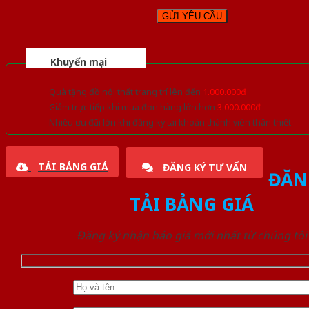
Khuyến mại
Quà tặng đồ nội thất trang trí lên đến
1.000.000đ
Giảm trực tiếp khi mua đơn hàng lớn hơn
3.000.000đ
Nhiều ưu đãi lớn khi đăng ký tài khoản thành viên thân thiết
TẢI BẢNG GIÁ
ĐĂNG KÝ TƯ VẤN
ĐĂN
TẢI BẢNG GIÁ
Đăng ký nhận báo giá mới nhất từ chúng tôi