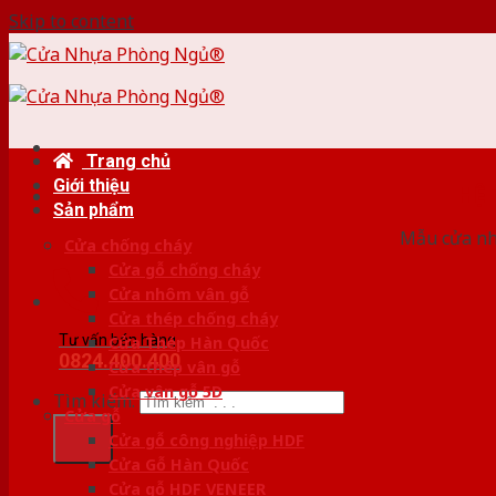
Skip to content
Trang chủ
Giới thiệu
HỆ
Sản phẩm
Mẫu cửa nhự
Cửa chống cháy
Cửa gỗ chống cháy
Cửa nhôm vân gỗ
Cửa thép chống cháy
Tư vấn bán hàng
Cửa Thép Hàn Quốc
0824.400.400
Cửa thép vân gỗ
Cửa vân gỗ 5D
Tìm kiếm:
Cửa gỗ
Cửa gỗ công nghiệp HDF
Cửa Gỗ Hàn Quốc
Cửa gỗ HDF VENEER