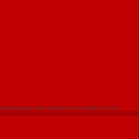
 THỐNG SHOWROOM SAIGONDOOR
a phòng ngủ hiện đại giá rẻ mà cực đẹp tại Sài Gòn