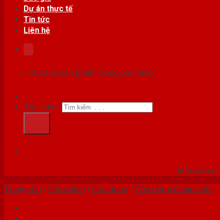
Dự án thực tế
Tin tức
Liên hệ
Chưa có sản phẩm trong giỏ hàng.
Tìm kiếm:
HỆ
Mẫu cửa nhự
Trang chủ
/
Sản phẩm
/
Cửa nhựa
/
Cửa nhựa Composite