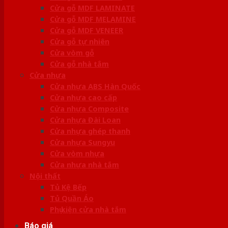
Cửa gỗ MDF LAMINATE
Cửa gỗ MDF MELAMINE
Cửa gỗ MDF VENEER
Cửa gỗ tự nhiên
Cửa vòm gỗ
Cửa gỗ nhà tắm
Cửa nhựa
Cửa nhựa ABS Hàn Quốc
Cửa nhựa cao cấp
Cửa nhựa Composite
Cửa nhựa Đài Loan
Cửa nhựa ghép thanh
Cửa nhựa Sungyu
Cửa vòm nhựa
Cửa nhựa nhà tắm
Nội thất
Tủ Kệ Bếp
Tủ Quần Áo
Phụ kiện cửa nhà tắm
Báo giá