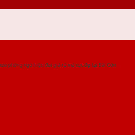
 THỐNG SHOWROOM SAIGONDOOR
a phòng ngủ hiện đại giá rẻ mà cực đẹp tại Sài Gòn