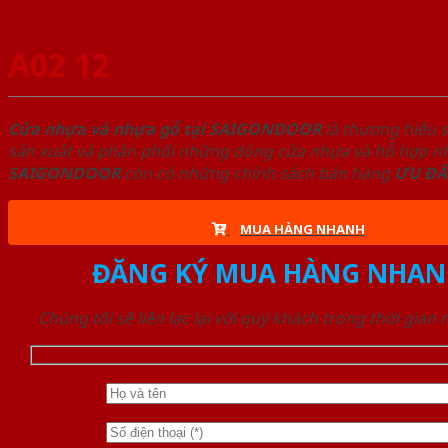
A02 12
Cửa nhựa và nhựa gỗ tại SAIGONDOOR
là thương hiệu 
sản xuất và phân phối những dòng cửa nhựa và hỗ hợp nhự
SAIGONDOOR
còn có những chính sách bán hàng
ƯU ĐÃ
MUA HÀNG NHANH
ĐĂNG KÝ MUA HÀNG NHAN
Chúng tôi sẽ liên lạc lại với quý khách trong thời gian