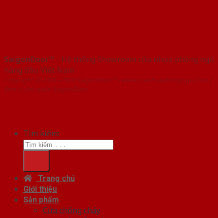
SaigonDoor™
- Hệ thống Showroom cửa nhựa phòng ngủ
hàng đầu Việt Nam
Copyright ⓒ 2016 – 2026 SaigonDoor™ - www.cuanhuaphongngu.com |
Đơn vị chủ quản SaigonDoor
Tìm kiếm:
Trang chủ
Giới thiệu
Sản phẩm
Cửa chống cháy