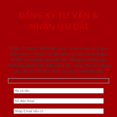
ĐĂNG KÝ TƯ VẤN &
NHẬN ƯU ĐÃI
Nhập thông tin để nhận được tư vấn miễn phí qua
điện thoại / email/ tại văn phòng hoặc tại nhà quý
khách. Chúng tôi cam kết mọi thông tin nhập vào
dưới đây được bảo mật tuyệt đối cũng như chỉ phục vụ
yêu cầu tư vấn duy nhất của quý khách tại đây.