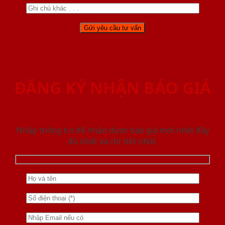
ĐĂNG KÝ NHẬN BÁO GIÁ
Nhập thông tin để nhận được báo giá mới nhât đầy
đủ nhất và chi tiết nhất.