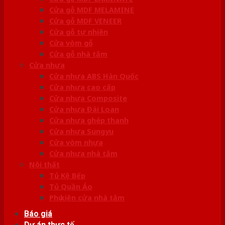
Cửa gỗ MDF MELAMINE
Cửa gỗ MDF VENEER
Cửa gỗ tự nhiên
Cửa vòm gỗ
Cửa gỗ nhà tắm
Cửa nhựa
Cửa nhựa ABS Hàn Quốc
Cửa nhựa cao cấp
Cửa nhựa Composite
Cửa nhựa Đài Loan
Cửa nhựa ghép thanh
Cửa nhựa Sungyu
Cửa vòm nhựa
Cửa nhựa nhà tắm
Nội thất
Tủ Kệ Bếp
Tủ Quần Áo
Phụ kiện cửa nhà tắm
Báo giá
Dự án thực tế