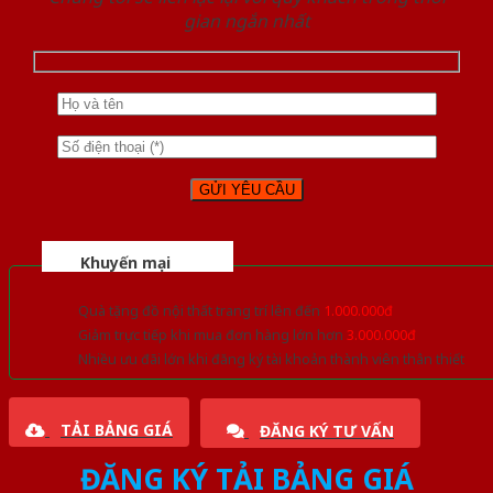
gian ngắn nhất
Khuyến mại
Quà tặng đồ nội thất trang trí lên đến
1.000.000đ
Giảm trực tiếp khi mua đơn hàng lớn hơn
3.000.000đ
Nhiều ưu đãi lớn khi đăng ký tài khoản thành viên thân thiết
TẢI BẢNG GIÁ
ĐĂNG KÝ TƯ VẤN
ĐĂNG KÝ TẢI BẢNG GIÁ