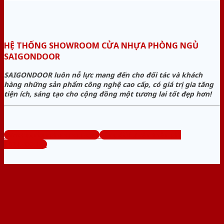
HỆ THỐNG SHOWROOM CỬA NHỰA PHÒNG NGỦ
SAIGONDOOR
SAIGONDOOR luôn nỗ lực mang đến cho đối tác và khách
hàng những sản phẩm công nghệ cao cấp, có giá trị gia tăng
tiện ích, sáng tạo cho cộng đồng một tương lai tốt đẹp hơn!
www.cuanhuaphongngu.com
Tổng đài tư vấn miễn phí:
0824.400.400