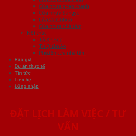
Cửa nhựa ghép thanh
Cửa nhựa Sungyu
Cửa vòm nhựa
Cửa nhựa nhà tắm
Nội thất
Tủ Kệ Bếp
Tủ Quần Áo
Phụ kiện cửa nhà tắm
Báo giá
Dự án thực tế
Tin tức
Liên hệ
Đăng nhập
ĐẶT LỊCH LÀM VIỆC / TƯ
VẤN