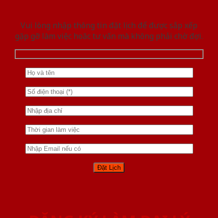
Vui lòng nhập thông tin đặt lịch để được sắp xếp
gặp gỡ làm việc hoăc tư vấn mà không phải chờ đợi.