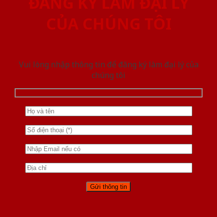
ĐĂNG KÝ LÀM ĐẠI LÝ
CỦA CHÚNG TÔI
Vui lòng nhập thông tin để đăng ký làm đại lý của
chúng tôi