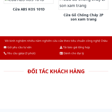
Cửa ABS KOS 101D
Cửa Gỗ Chống Cháy 2P
son xam trang
Với kinh nghiệm nhiêu năm nghiên cứu cửa theo tiêu chuẩn công nghệ Châu
Âu.Chúng tôi tự tin là nhà sản xuất & cung cấp hàng đầu tại Việt Nam!
Gửi yêu cầu tư vấn
Tải báo giá tổng hợp
Yêu cầu gọi lại (3 phút)
Dành cho đại lý
ĐỐI TÁC KHÁCH HÀNG