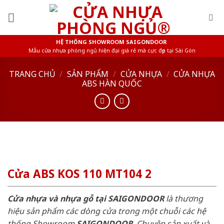
Skip
to
content
HỆ THỐNG SHOWROOM SAIGONDOOR
Mẫu cửa nhựa phòng ngủ hiện đại giá rẻ mà cực đẹp tại Sài Gòn
TRANG CHỦ
/
SẢN PHẨM
/
CỬA NHỰA
/
CỬA NHỰA
ABS HÀN QUỐC
Cửa ABS KOS 110 MT104 2
Cửa nhựa và nhựa gỗ tại SAIGONDOOR
là thương
hiệu sản phẩm các dòng cửa trong một chuỗi các hệ
thống Showroom
SAIGONDOOR
. Chuyên sản xuất và