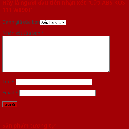
Hãy là người đầu tiên nhận xét “Cửa ABS KOS
111 W0901”
Đánh giá của bạn
Nhận xét của bạn
*
Tên
*
Email
*
Sản phẩm tương tự