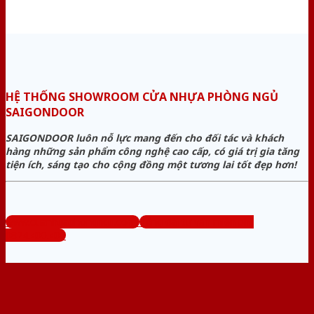
HỆ THỐNG SHOWROOM CỬA NHỰA PHÒNG NGỦ
SAIGONDOOR
SAIGONDOOR luôn nỗ lực mang đến cho đối tác và khách
hàng những sản phẩm công nghệ cao cấp, có giá trị gia tăng
tiện ích, sáng tạo cho cộng đồng một tương lai tốt đẹp hơn!
www.cuanhuaphongngu.com
Tổng đài tư vấn miễn phí:
0824.400.400