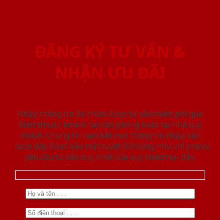
ĐĂNG KÝ TƯ VẤN &
NHẬN ƯU ĐÃI
Nhập thông tin để nhận được tư vấn miễn phí qua
điện thoại / email/ tại văn phòng hoặc tại nhà quý
khách. Chúng tôi cam kết mọi thông tin nhập vào
dưới đây được bảo mật tuyệt đối cũng như chỉ phục vụ
yêu cầu tư vấn duy nhất của quý khách tại đây.