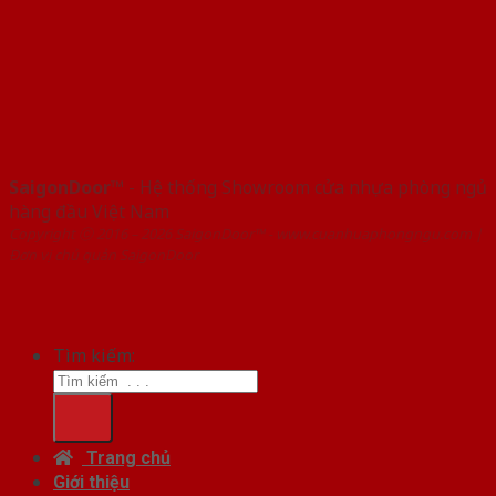
SaigonDoor™
- Hệ thống Showroom cửa nhựa phòng ngủ
hàng đầu Việt Nam
Copyright ⓒ 2016 – 2026 SaigonDoor™ - www.cuanhuaphongngu.com |
Đơn vị chủ quản SaigonDoor
Tìm kiếm:
Trang chủ
Giới thiệu