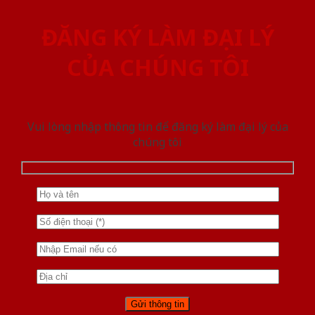
ĐĂNG KÝ LÀM ĐẠI LÝ
CỦA CHÚNG TÔI
Vui lòng nhập thông tin để đăng ký làm đại lý của
chúng tôi