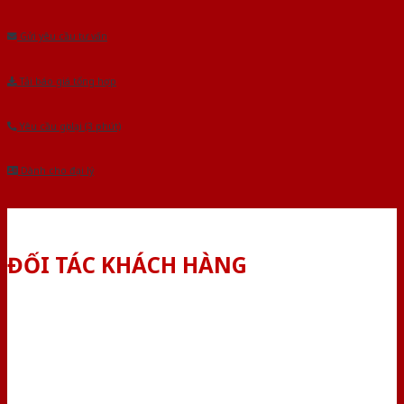
Âu.Chúng tôi tự tin là nhà sản xuất & cung cấp hàng đầu tại Việt Nam!
Gửi yêu cầu tư vấn
Tải báo giá tổng hợp
Yêu cầu gọi lại (3 phút)
Dành cho đại lý
ĐỐI TÁC KHÁCH HÀNG