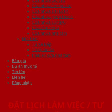
Cửa nhựa cao cấp
Cửa nhựa Composite
Cửa nhựa Đài Loan
Cửa nhựa ghép thanh
Cửa nhựa Sungyu
Cửa vòm nhựa
Cửa nhựa nhà tắm
Nội thất
Tủ Kệ Bếp
Tủ Quần Áo
Phụ kiện cửa nhà tắm
Báo giá
Dự án thực tế
Tin tức
Liên hệ
Đăng nhập
ĐẶT LỊCH LÀM VIỆC / TƯ