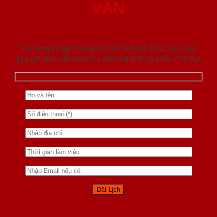
VẤN
Vui lòng nhập thông tin đặt lịch để được sắp xếp
gặp gỡ làm việc hoăc tư vấn mà không phải chờ đợi.