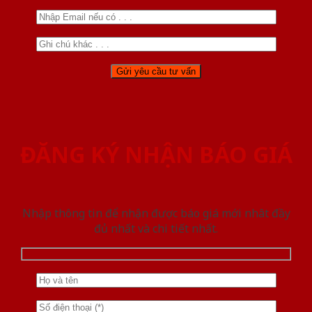
ĐĂNG KÝ NHẬN BÁO GIÁ
Nhập thông tin để nhận được báo giá mới nhât đầy
đủ nhất và chi tiết nhất.