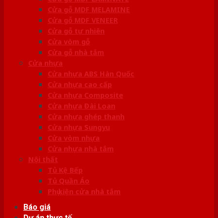
Cửa gỗ MDF MELAMINE
Cửa gỗ MDF VENEER
Cửa gỗ tự nhiên
Cửa vòm gỗ
Cửa gỗ nhà tắm
Cửa nhựa
Cửa nhựa ABS Hàn Quốc
Cửa nhựa cao cấp
Cửa nhựa Composite
Cửa nhựa Đài Loan
Cửa nhựa ghép thanh
Cửa nhựa Sungyu
Cửa vòm nhựa
Cửa nhựa nhà tắm
Nội thất
Tủ Kệ Bếp
Tủ Quần Áo
Phụ kiện cửa nhà tắm
Báo giá
Dự án thực tế