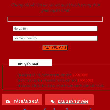
Chúng tôi sẽ liên lạc lại với quý khách trong thời
gian ngắn nhất
Khuyến mại
Quà tặng đồ nội thất trang trí lên đến
1.000.000đ
Giảm trực tiếp khi mua đơn hàng lớn hơn
3.000.000đ
Nhiều ưu đãi lớn khi đăng ký tài khoản thành viên thân thiết
TẢI BẢNG GIÁ
ĐĂNG KÝ TƯ VẤN