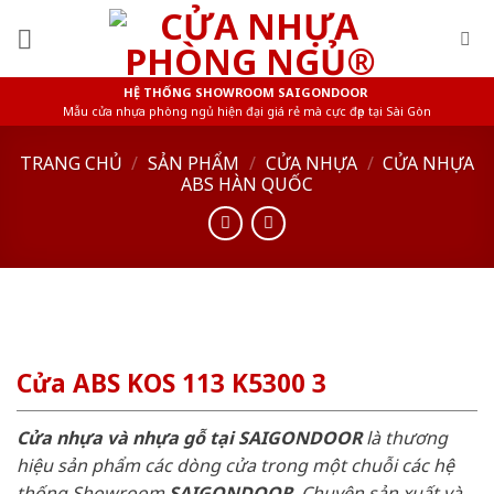
Skip
to
content
HỆ THỐNG SHOWROOM SAIGONDOOR
Mẫu cửa nhựa phòng ngủ hiện đại giá rẻ mà cực đẹp tại Sài Gòn
TRANG CHỦ
/
SẢN PHẨM
/
CỬA NHỰA
/
CỬA NHỰA
ABS HÀN QUỐC
Cửa ABS KOS 113 K5300 3
Cửa nhựa và nhựa gỗ tại SAIGONDOOR
là thương
hiệu sản phẩm các dòng cửa trong một chuỗi các hệ
thống Showroom
SAIGONDOOR
. Chuyên sản xuất và