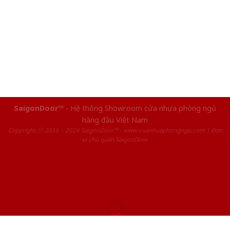
SaigonDoor™
- Hệ thống Showroom cửa nhựa phòng ngủ
hàng đầu Việt Nam
Copyright ⓒ 2016 – 2026 SaigonDoor™ - www.cuanhuaphongngu.com | Đơn
vị chủ quản SaigonDoor