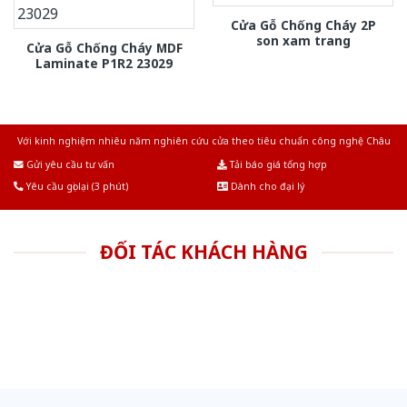
Cửa Gỗ Chống Cháy 2P
son xam trang
Cửa Gỗ Chống Cháy MDF
Laminate P1R2 23029
Với kinh nghiệm nhiêu năm nghiên cứu cửa theo tiêu chuẩn công nghệ Châu
Âu.Chúng tôi tự tin là nhà sản xuất & cung cấp hàng đầu tại Việt Nam!
Gửi yêu cầu tư vấn
Tải báo giá tổng hợp
Yêu cầu gọi lại (3 phút)
Dành cho đại lý
ĐỐI TÁC KHÁCH HÀNG