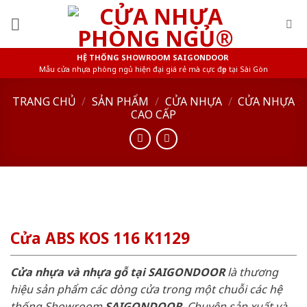
Skip
to
content
HỆ THỐNG SHOWROOM SAIGONDOOR
Mẫu cửa nhựa phòng ngủ hiện đại giá rẻ mà cực đẹp tại Sài Gòn
TRANG CHỦ
/
SẢN PHẨM
/
CỬA NHỰA
/
CỬA NHỰA
CAO CẤP
Cửa ABS KOS 116 K1129
Cửa nhựa và nhựa gỗ tại SAIGONDOOR
là thương
hiệu sản phẩm các dòng cửa trong một chuỗi các hệ
thống Showroom
SAIGONDOOR
. Chuyên sản xuất và