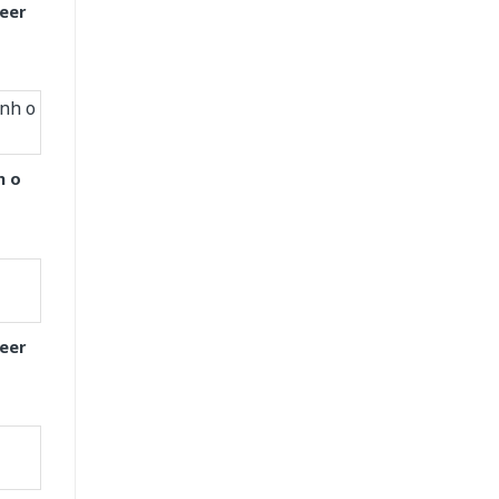
eer
h o
eer