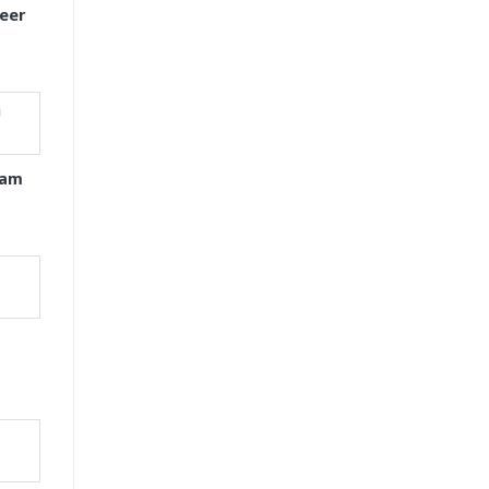
eer
xam