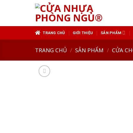
Skip
to
content
TRANG CHỦ
GIỚI THIỆU
SẢN PHẨM
TRANG CHỦ
/
SẢN PHẨM
/
CỬA CH