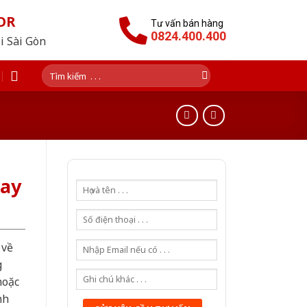
OR
Tư vấn bán hàng
0824.400.400
i Sài Gòn
Tìm
kiếm:
tay
 về
g
hoặc
nh