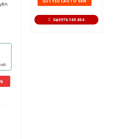
yên
Gọi 0976.169.864
hiết
N