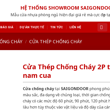
HỆ THỐNG SHOWROOM SAIGONDO
Mẫu cửa nhựa phòng ngủ hiện đại giá rẻ mà cực đẹp tạ
BÁO GIÁ
DỰ ÁN THỰC TẾ
TIN TỨC
LIÊN HỆ
ỐNG CHÁY
/
CỬA THÉP CHỐNG CHÁY
Cửa Thép Chống Cháy 2P 
nam cua
Cửa chống cháy
tại
SAIGONDOOR
phong phú
màu sắc, đa dạng về chủng loại, thời gian chốn
cháy có các mức độ 60 phút, 90 phút, 120 phút 
lâu hơn tùy thuộc vào vật liệu và độ dày của cá