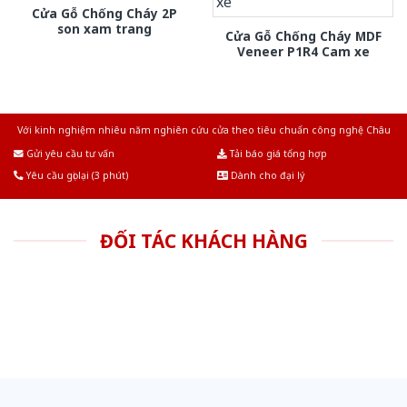
Cửa Gỗ Chống Cháy 2P
son xam trang
Cửa Gỗ Chống Cháy MDF
Veneer P1R4 Cam xe
Với kinh nghiệm nhiêu năm nghiên cứu cửa theo tiêu chuẩn công nghệ Châu
Âu.Chúng tôi tự tin là nhà sản xuất & cung cấp hàng đầu tại Việt Nam!
Gửi yêu cầu tư vấn
Tải báo giá tổng hợp
Yêu cầu gọi lại (3 phút)
Dành cho đại lý
ĐỐI TÁC KHÁCH HÀNG