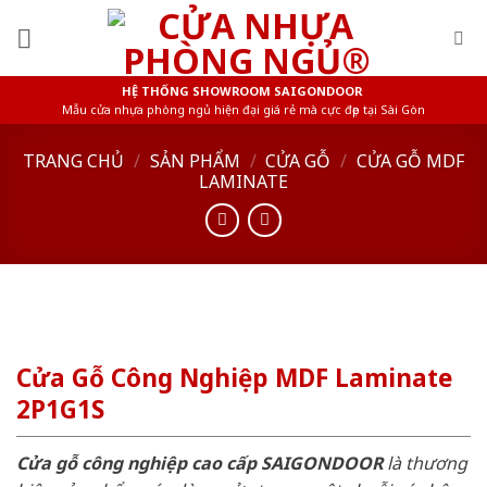
Skip
to
content
HỆ THỐNG SHOWROOM SAIGONDOOR
Mẫu cửa nhựa phòng ngủ hiện đại giá rẻ mà cực đẹp tại Sài Gòn
TRANG CHỦ
/
SẢN PHẨM
/
CỬA GỖ
/
CỬA GỖ MDF
LAMINATE
Cửa Gỗ Công Nghiệp MDF Laminate
2P1G1S
Cửa gỗ công nghiệp cao cấp SAIGONDOOR
là thương