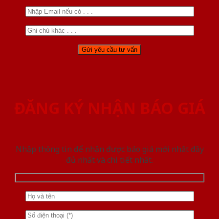
ĐĂNG KÝ NHẬN BÁO GIÁ
Nhập thông tin để nhận được báo giá mới nhât đầy
đủ nhất và chi tiết nhất.