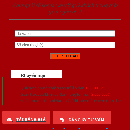
Chúng tôi sẽ liên lạc lại với quý khách trong thời
gian ngắn nhất
Khuyến mại
Quà tặng đồ nội thất trang trí lên đến
1.000.000đ
Giảm trực tiếp khi mua đơn hàng lớn hơn
3.000.000đ
Nhiều ưu đãi lớn khi đăng ký tài khoản thành viên thân thiết
TẢI BẢNG GIÁ
ĐĂNG KÝ TƯ VẤN