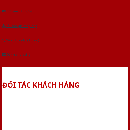
Âu.Chúng tôi tự tin là nhà sản xuất & cung cấp hàng đầu tại Việt Nam!
Gửi yêu cầu tư vấn
Tải báo giá tổng hợp
Yêu cầu gọi lại (3 phút)
Dành cho đại lý
ĐỐI TÁC KHÁCH HÀNG