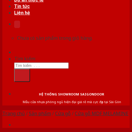
Tin tức
Liên hệ
Chưa có sản phẩm trong giỏ hàng.
Tìm kiếm:
HỆ THỐNG SHOWROOM SAIGONDOOR
Mẫu cửa nhựa phòng ngủ hiện đại giá rẻ mà cực đẹp tại Sài Gòn
Trang chủ
/
Sản phẩm
/
Cửa gỗ
/
Cửa gỗ MDF MELAMINE