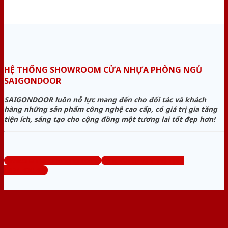
HỆ THỐNG SHOWROOM CỬA NHỰA PHÒNG NGỦ
SAIGONDOOR
SAIGONDOOR luôn nỗ lực mang đến cho đối tác và khách
hàng những sản phẩm công nghệ cao cấp, có giá trị gia tăng
tiện ích, sáng tạo cho cộng đồng một tương lai tốt đẹp hơn!
www.cuanhuaphongngu.com
Tổng đài tư vấn miễn phí:
0824.400.400