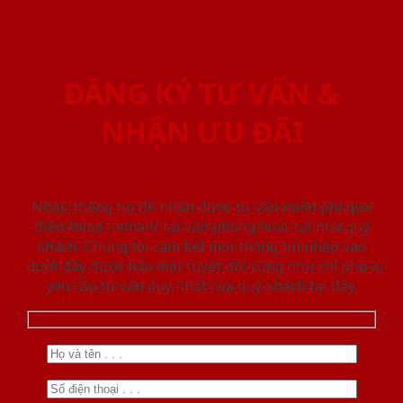
ĐĂNG KÝ TƯ VẤN &
NHẬN ƯU ĐÃI
Nhập thông tin để nhận được tư vấn miễn phí qua
điện thoại / email/ tại văn phòng hoặc tại nhà quý
khách. Chúng tôi cam kết mọi thông tin nhập vào
dưới đây được bảo mật tuyệt đối cũng như chỉ phục vụ
yêu cầu tư vấn duy nhất của quý khách tại đây.