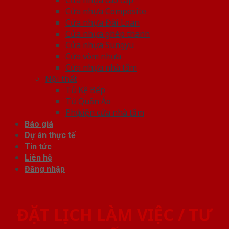
Cửa nhựa Composite
Cửa nhựa Đài Loan
Cửa nhựa ghép thanh
Cửa nhựa Sungyu
Cửa vòm nhựa
Cửa nhựa nhà tắm
Nội thất
Tủ Kệ Bếp
Tủ Quần Áo
Phụ kiện cửa nhà tắm
Báo giá
Dự án thực tế
Tin tức
Liên hệ
Đăng nhập
ĐẶT LỊCH LÀM VIỆC / TƯ