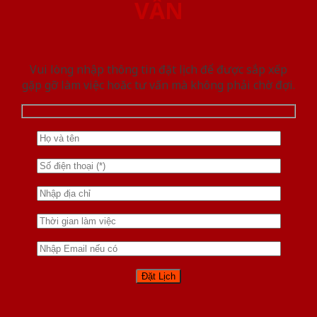
VẤN
Vui lòng nhập thông tin đặt lịch để được sắp xếp
gặp gỡ làm việc hoăc tư vấn mà không phải chờ đợi.