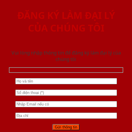
ĐĂNG KÝ LÀM ĐẠI LÝ
CỦA CHÚNG TÔI
Vui lòng nhập thông tin để đăng ký làm đại lý của
chúng tôi