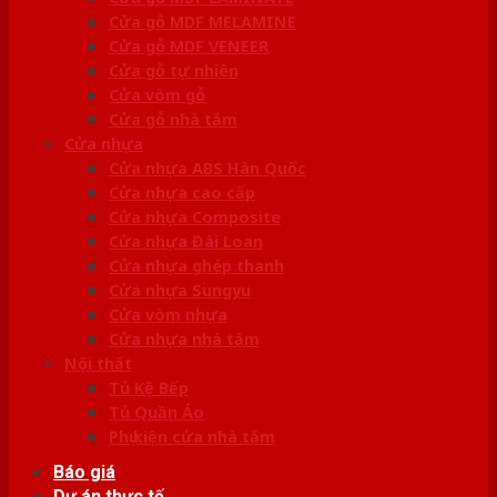
Cửa gỗ MDF MELAMINE
Cửa gỗ MDF VENEER
Cửa gỗ tự nhiên
Cửa vòm gỗ
Cửa gỗ nhà tắm
Cửa nhựa
Cửa nhựa ABS Hàn Quốc
Cửa nhựa cao cấp
Cửa nhựa Composite
Cửa nhựa Đài Loan
Cửa nhựa ghép thanh
Cửa nhựa Sungyu
Cửa vòm nhựa
Cửa nhựa nhà tắm
Nội thất
Tủ Kệ Bếp
Tủ Quần Áo
Phụ kiện cửa nhà tắm
Báo giá
Dự án thực tế