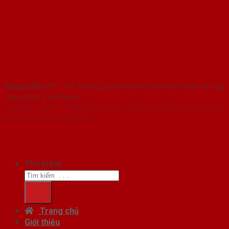
SaigonDoor™
- Hệ thống Showroom cửa nhựa phòng ngủ
hàng đầu Việt Nam
Copyright ⓒ 2016 – 2026 SaigonDoor™ - www.cuanhuaphongngu.com |
Đơn vị chủ quản SaigonDoor
Tìm kiếm:
Trang chủ
Giới thiệu