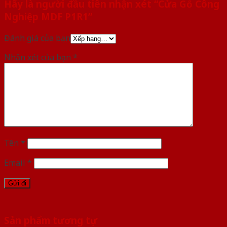
Hãy là người đầu tiên nhận xét “Cửa Gỗ Công
Nghiệp MDF P1R1”
Đánh giá của bạn
Nhận xét của bạn
*
Tên
*
Email
*
Sản phẩm tương tự