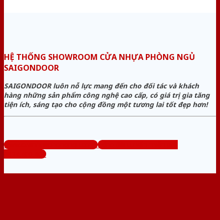
HỆ THỐNG SHOWROOM CỬA NHỰA PHÒNG NGỦ
SAIGONDOOR
SAIGONDOOR luôn nỗ lực mang đến cho đối tác và khách
hàng những sản phẩm công nghệ cao cấp, có giá trị gia tăng
tiện ích, sáng tạo cho cộng đồng một tương lai tốt đẹp hơn!
www.cuanhuaphongngu.com
Tổng đài tư vấn miễn phí:
0824.400.400