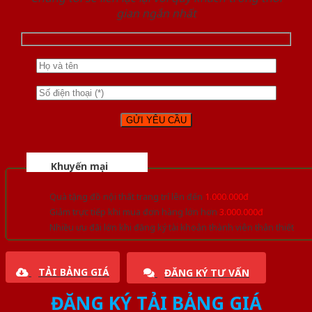
gian ngắn nhất
Khuyến mại
Quà tặng đồ nội thất trang trí lên đến
1.000.000đ
Giảm trực tiếp khi mua đơn hàng lớn hơn
3.000.000đ
Nhiều ưu đãi lớn khi đăng ký tài khoản thành viên thân thiết
TẢI BẢNG GIÁ
ĐĂNG KÝ TƯ VẤN
ĐĂNG KÝ TẢI BẢNG GIÁ