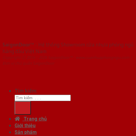
SaigonDoor™
- Hệ thống Showroom cửa nhựa phòng ngủ
hàng đầu Việt Nam
Copyright ⓒ 2016 – 2026 SaigonDoor™ - www.cuanhuaphongngu.com |
Đơn vị chủ quản SaigonDoor
Tìm kiếm:
Trang chủ
Giới thiệu
Sản phẩm