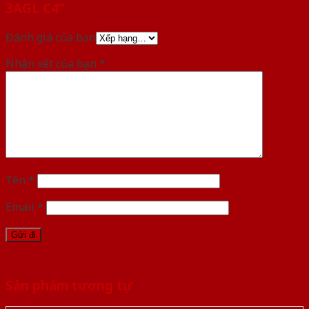
3AGL C4”
Đánh giá của bạn
Nhận xét của bạn
*
Tên
*
Email
*
Sản phẩm tương tự