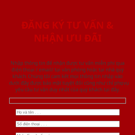
ĐĂNG KÝ TƯ VẤN &
NHẬN ƯU ĐÃI
Nhập thông tin để nhận được tư vấn miễn phí qua
điện thoại / email/ tại văn phòng hoặc tại nhà quý
khách. Chúng tôi cam kết mọi thông tin nhập vào
dưới đây được bảo mật tuyệt đối cũng như chỉ phục vụ
yêu cầu tư vấn duy nhất của quý khách tại đây.