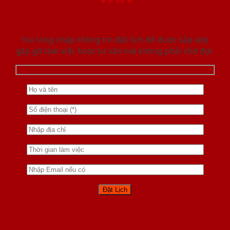
Vui lòng nhập thông tin đặt lịch để được sắp xếp
gặp gỡ làm việc hoăc tư vấn mà không phải chờ đợi.