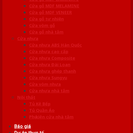
Cửa gỗ MDF MELAMINE
Cửa gỗ MDF VENEER
Cửa gỗ tự nhiên
Cửa vòm gỗ
Cửa gỗ nhà tắm
Cửa nhựa
Cửa nhựa ABS Hàn Quốc
Cửa nhựa cao cấp
Cửa nhựa Composite
Cửa nhựa Đài Loan
Cửa nhựa ghép thanh
Cửa nhựa Sungyu
Cửa vòm nhựa
Cửa nhựa nhà tắm
Nội thất
Tủ Kệ Bếp
Tủ Quần Áo
Phụ kiện cửa nhà tắm
Báo giá
Dự án thực tế