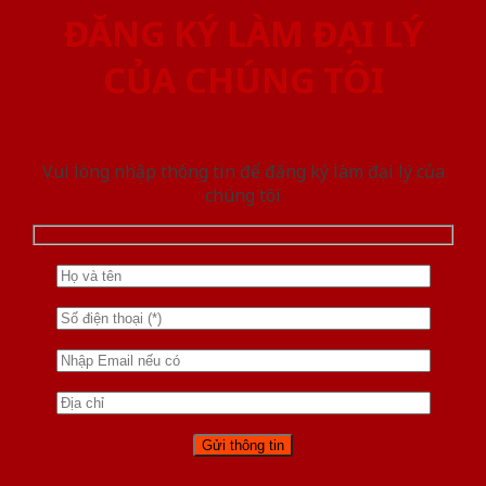
ĐĂNG KÝ LÀM ĐẠI LÝ
CỦA CHÚNG TÔI
Vui lòng nhập thông tin để đăng ký làm đại lý của
chúng tôi