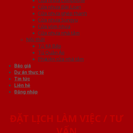
Cửa nhựa Composite
Cửa nhựa Đài Loan
Cửa nhựa ghép thanh
Cửa nhựa Sungyu
Cửa vòm nhựa
Cửa nhựa nhà tắm
Nội thất
Tủ Kệ Bếp
Tủ Quần Áo
Phụ kiện cửa nhà tắm
Báo giá
Dự án thực tế
Tin tức
Liên hệ
Đăng nhập
ĐẶT LỊCH LÀM VIỆC / TƯ
VẤN