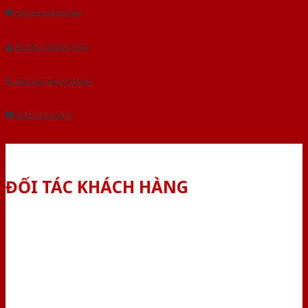
Gửi yêu cầu tư vấn
Tải báo giá tổng hợp
Yêu cầu gọi lại (3 phút)
Dành cho đại lý
ĐỐI TÁC KHÁCH HÀNG