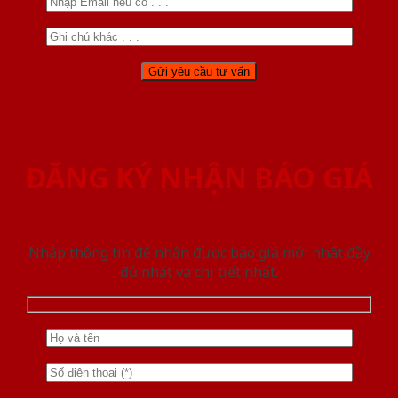
ĐĂNG KÝ NHẬN BÁO GIÁ
Nhập thông tin để nhận được báo giá mới nhât đầy
đủ nhất và chi tiết nhất.