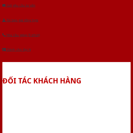
Gửi yêu cầu tư vấn
Tải báo giá tổng hợp
Yêu cầu gọi lại (3 phút)
Dành cho đại lý
ĐỐI TÁC KHÁCH HÀNG