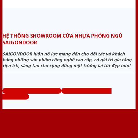
HỆ THỐNG SHOWROOM CỬA NHỰA PHÒNG NGỦ
SAIGONDOOR
SAIGONDOOR luôn nỗ lực mang đến cho đối tác và khách
hàng những sản phẩm công nghệ cao cấp, có giá trị gia tăng
tiện ích, sáng tạo cho cộng đồng một tương lai tốt đẹp hơn!
www.cuanhuaphongngu.com
Tổng đài tư vấn miễn phí:
0824.400.400