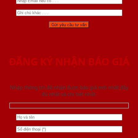
ĐĂNG KÝ NHẬN BÁO GIÁ
Nhập thông tin để nhận được báo giá mới nhât đầy
đủ nhất và chi tiết nhất.