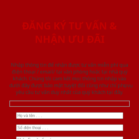
ĐĂNG KÝ TƯ VẤN &
NHẬN ƯU ĐÃI
Nhập thông tin để nhận được tư vấn miễn phí qua
điện thoại / email/ tại văn phòng hoặc tại nhà quý
khách. Chúng tôi cam kết mọi thông tin nhập vào
dưới đây được bảo mật tuyệt đối cũng như chỉ phục vụ
yêu cầu tư vấn duy nhất của quý khách tại đây.