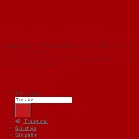
SaigonDoor™
- Hệ thống Showroom cửa nhựa phòng ngủ
hàng đầu Việt Nam
Copyright ⓒ 2016 – 2026 SaigonDoor™ - www.cuanhuaphongngu.com |
Đơn vị chủ quản SaigonDoor
Tìm kiếm:
Trang chủ
Giới thiệu
Sản phẩm