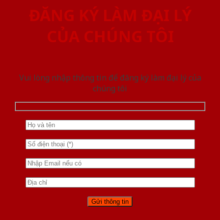
ĐĂNG KÝ LÀM ĐẠI LÝ
CỦA CHÚNG TÔI
Vui lòng nhập thông tin để đăng ký làm đại lý của
chúng tôi