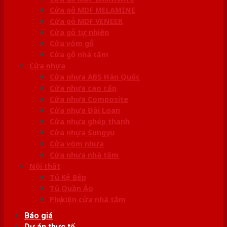
Cửa gỗ MDF MELAMINE
Cửa gỗ MDF VENEER
Cửa gỗ tự nhiên
Cửa vòm gỗ
Cửa gỗ nhà tắm
Cửa nhựa
Cửa nhựa ABS Hàn Quốc
Cửa nhựa cao cấp
Cửa nhựa Composite
Cửa nhựa Đài Loan
Cửa nhựa ghép thanh
Cửa nhựa Sungyu
Cửa vòm nhựa
Cửa nhựa nhà tắm
Nội thất
Tủ Kệ Bếp
Tủ Quần Áo
Phụ kiện cửa nhà tắm
Báo giá
Dự án thực tế