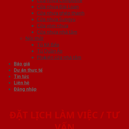
Cửa nhựa Composite
Cửa nhựa Đài Loan
Cửa nhựa ghép thanh
Cửa nhựa Sungyu
Cửa vòm nhựa
Cửa nhựa nhà tắm
Nội thất
Tủ Kệ Bếp
Tủ Quần Áo
Phụ kiện cửa nhà tắm
Báo giá
Dự án thực tế
Tin tức
Liên hệ
Đăng nhập
ĐẶT LỊCH LÀM VIỆC / TƯ
VẤN