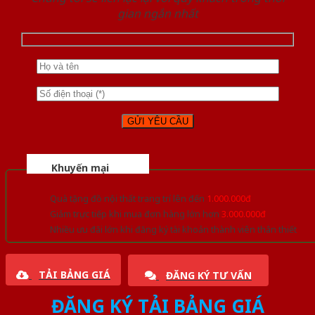
gian ngắn nhất
Khuyến mại
Quà tặng đồ nội thất trang trí lên đến
1.000.000đ
Giảm trực tiếp khi mua đơn hàng lớn hơn
3.000.000đ
Nhiều ưu đãi lớn khi đăng ký tài khoản thành viên thân thiết
TẢI BẢNG GIÁ
ĐĂNG KÝ TƯ VẤN
ĐĂNG KÝ TẢI BẢNG GIÁ