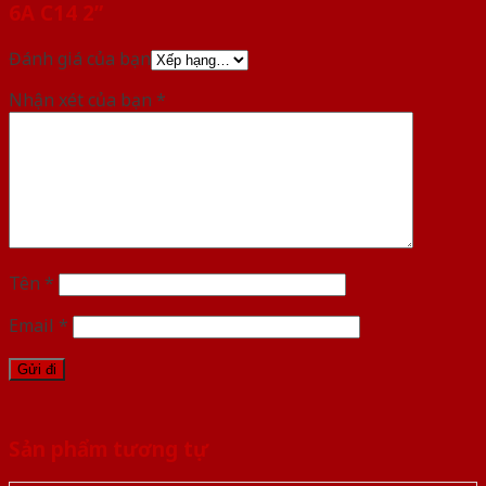
6A C14 2”
Đánh giá của bạn
Nhận xét của bạn
*
Tên
*
Email
*
Sản phẩm tương tự