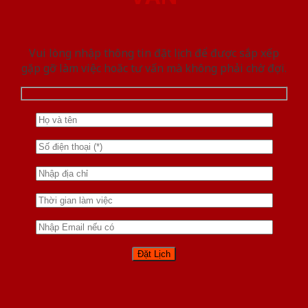
Vui lòng nhập thông tin đặt lịch để được sắp xếp
gặp gỡ làm việc hoăc tư vấn mà không phải chờ đợi.