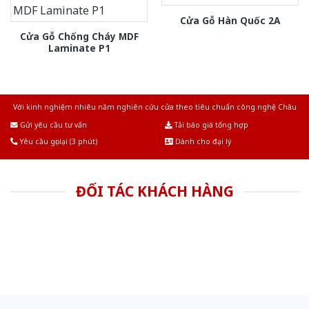
Cửa Gỗ Hàn Quốc 2A
Cửa Gỗ Chống Cháy MDF
Laminate P1
Với kinh nghiệm nhiêu năm nghiên cứu cửa theo tiêu chuẩn công nghệ Châu
Âu.Chúng tôi tự tin là nhà sản xuất & cung cấp hàng đầu tại Việt Nam!
Gửi yêu cầu tư vấn
Tải báo giá tổng hợp
Yêu cầu gọi lại (3 phút)
Dành cho đại lý
ĐỐI TÁC KHÁCH HÀNG