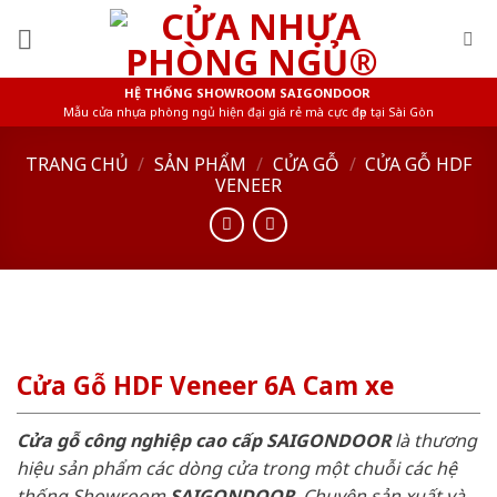
Skip
to
content
HỆ THỐNG SHOWROOM SAIGONDOOR
Mẫu cửa nhựa phòng ngủ hiện đại giá rẻ mà cực đẹp tại Sài Gòn
TRANG CHỦ
/
SẢN PHẨM
/
CỬA GỖ
/
CỬA GỖ HDF
VENEER
Cửa Gỗ HDF Veneer 6A Cam xe
Cửa gỗ công nghiệp cao cấp SAIGONDOOR
là thương
hiệu sản phẩm các dòng cửa trong một chuỗi các hệ
thống Showroom
SAIGONDOOR
. Chuyên sản xuất và