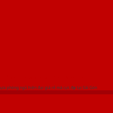
 THỐNG SHOWROOM SAIGONDOOR
a phòng ngủ hiện đại giá rẻ mà cực đẹp tại Sài Gòn