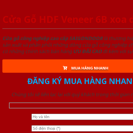
Cửa Gỗ HDF Veneer 6B xoa 
Cửa gỗ công nghiệp cao cấp SAIGONDOOR
là thương hi
sản xuất và phân phối những dòng cửa gỗ công nghiệp chấ
có những chính sách bán hàng
ƯU ĐÃI
CAO
đi kèm với sự
MUA HÀNG NHANH
ĐĂNG KÝ MUA HÀNG NHAN
Chúng tôi sẽ liên lạc lại với quý khách trong thời gian