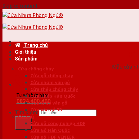
Skip to content
Trang chủ
Giới thiệu
HỆ
Sản phẩm
Mẫu cửa nhự
Cửa chống cháy
Cửa gỗ chống cháy
Cửa nhôm vân gỗ
Cửa thép chống cháy
Tư vấn bán hàng
Cửa Thép Hàn Quốc
0824.400.400
Cửa thép vân gỗ
Cửa vân gỗ 5D
Tìm kiếm:
Cửa gỗ
Cửa gỗ công nghiệp HDF
Cửa Gỗ Hàn Quốc
Cửa gỗ HDF VENEER