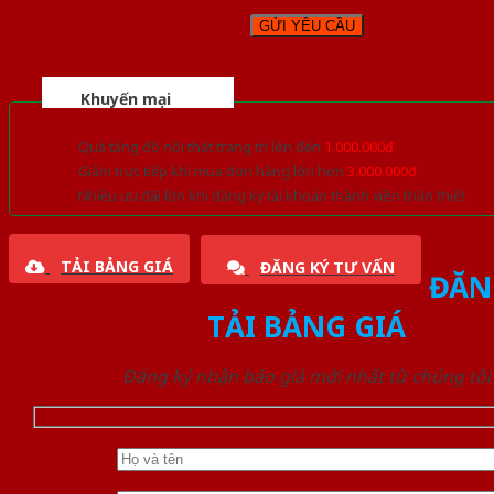
Khuyến mại
Quà tặng đồ nội thất trang trí lên đến
1.000.000đ
Giảm trực tiếp khi mua đơn hàng lớn hơn
3.000.000đ
Nhiều ưu đãi lớn khi đăng ký tài khoản thành viên thân thiết
TẢI BẢNG GIÁ
ĐĂNG KÝ TƯ VẤN
ĐĂN
TẢI BẢNG GIÁ
Đăng ký nhận báo giá mới nhất từ chúng tôi