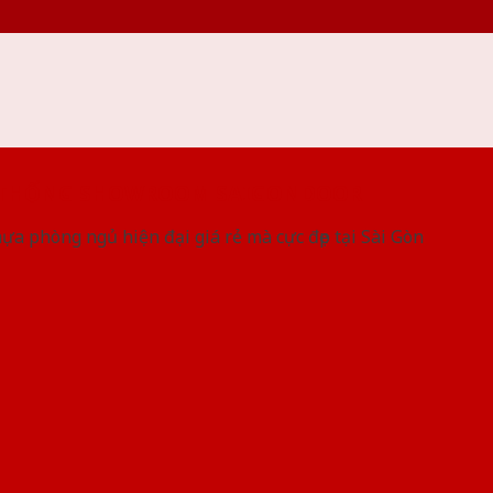
 THỐNG SHOWROOM SAIGONDOOR
a phòng ngủ hiện đại giá rẻ mà cực đẹp tại Sài Gòn