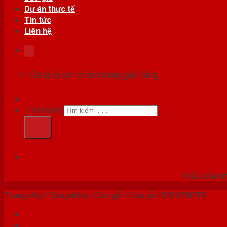
Dự án thực tế
Tin tức
Liên hệ
Chưa có sản phẩm trong giỏ hàng.
Tìm kiếm:
HỆ
Mẫu cửa nhự
Trang chủ
/
Sản phẩm
/
Cửa gỗ
/
Cửa gỗ HDF VENEER