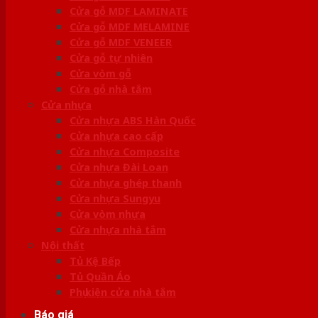
Cửa gỗ MDF LAMINATE
Cửa gỗ MDF MELAMINE
Cửa gỗ MDF VENEER
Cửa gỗ tự nhiên
Cửa vòm gỗ
Cửa gỗ nhà tắm
Cửa nhựa
Cửa nhựa ABS Hàn Quốc
Cửa nhựa cao cấp
Cửa nhựa Composite
Cửa nhựa Đài Loan
Cửa nhựa ghép thanh
Cửa nhựa Sungyu
Cửa vòm nhựa
Cửa nhựa nhà tắm
Nội thất
Tủ Kệ Bếp
Tủ Quần Áo
Phụ kiện cửa nhà tắm
Báo giá