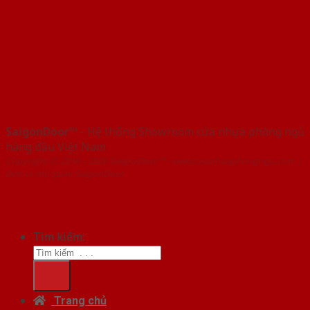
SaigonDoor™
- Hệ thống Showroom cửa nhựa phòng ngủ
hàng đầu Việt Nam
Copyright ⓒ 2016 – 2026 SaigonDoor™ - www.cuanhuaphongngu.com |
Đơn vị chủ quản SaigonDoor
Tìm kiếm:
Trang chủ