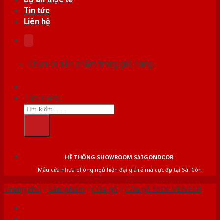
Tin tức
Liên hệ
Chưa có sản phẩm trong giỏ hàng.
Tìm kiếm:
HỆ THỐNG SHOWROOM SAIGONDOOR
Mẫu cửa nhựa phòng ngủ hiện đại giá rẻ mà cực đẹp tại Sài Gòn
Trang chủ
/
Sản phẩm
/
Cửa gỗ
/
Cửa gỗ MDF VENEER