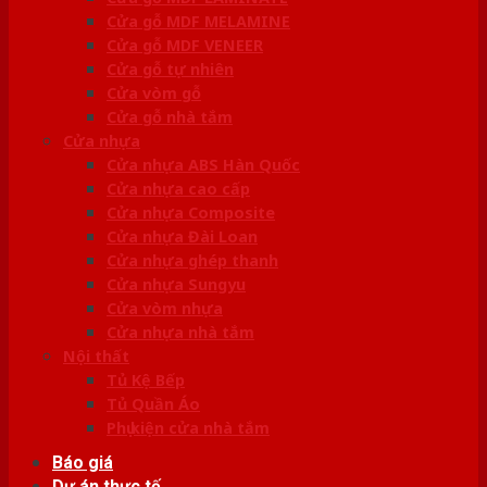
Cửa gỗ MDF MELAMINE
Cửa gỗ MDF VENEER
Cửa gỗ tự nhiên
Cửa vòm gỗ
Cửa gỗ nhà tắm
Cửa nhựa
Cửa nhựa ABS Hàn Quốc
Cửa nhựa cao cấp
Cửa nhựa Composite
Cửa nhựa Đài Loan
Cửa nhựa ghép thanh
Cửa nhựa Sungyu
Cửa vòm nhựa
Cửa nhựa nhà tắm
Nội thất
Tủ Kệ Bếp
Tủ Quần Áo
Phụ kiện cửa nhà tắm
Báo giá
Dự án thực tế