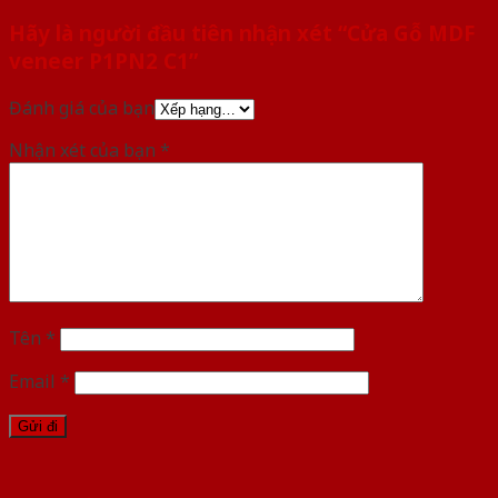
Hãy là người đầu tiên nhận xét “Cửa Gỗ MDF
veneer P1PN2 C1”
Đánh giá của bạn
Nhận xét của bạn
*
Tên
*
Email
*