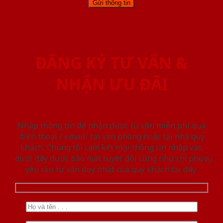
ĐĂNG KÝ TƯ VẤN &
NHẬN ƯU ĐÃI
Nhập thông tin để nhận được tư vấn miễn phí qua
điện thoại / email/ tại văn phòng hoặc tại nhà quý
khách. Chúng tôi cam kết mọi thông tin nhập vào
dưới đây được bảo mật tuyệt đối cũng như chỉ phục vụ
yêu cầu tư vấn duy nhất của quý khách tại đây.