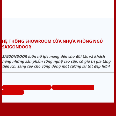
HỆ THỐNG SHOWROOM CỬA NHỰA PHÒNG NGỦ
SAIGONDOOR
SAIGONDOOR luôn nỗ lực mang đến cho đối tác và khách
hàng những sản phẩm công nghệ cao cấp, có giá trị gia tăng
tiện ích, sáng tạo cho cộng đồng một tương lai tốt đẹp hơn!
www.cuanhuaphongngu.com
Tổng đài tư vấn miễn phí:
0824.400.400