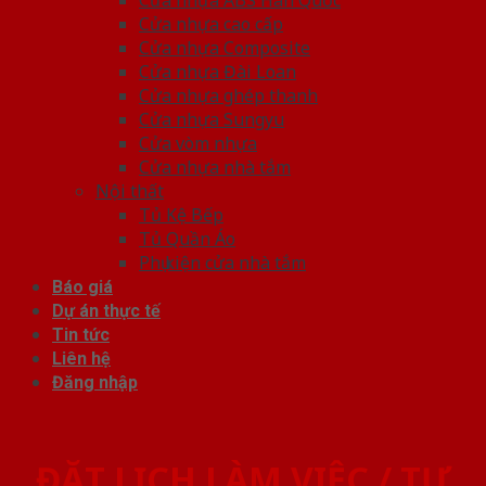
Cửa nhựa cao cấp
Cửa nhựa Composite
Cửa nhựa Đài Loan
Cửa nhựa ghép thanh
Cửa nhựa Sungyu
Cửa vòm nhựa
Cửa nhựa nhà tắm
Nội thất
Tủ Kệ Bếp
Tủ Quần Áo
Phụ kiện cửa nhà tắm
Báo giá
Dự án thực tế
Tin tức
Liên hệ
Đăng nhập
ĐẶT LỊCH LÀM VIỆC / TƯ