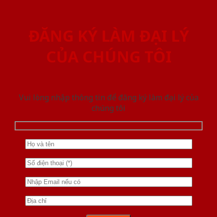
ĐĂNG KÝ LÀM ĐẠI LÝ
CỦA CHÚNG TÔI
Vui lòng nhập thông tin để đăng ký làm đại lý của
chúng tôi