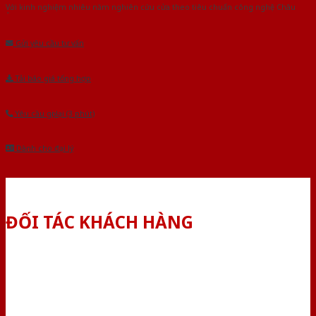
Với kinh nghiệm nhiêu năm nghiên cứu cửa theo tiêu chuẩn công nghệ Châu
Âu.Chúng tôi tự tin là nhà sản xuất & cung cấp hàng đầu tại Việt Nam!
Gửi yêu cầu tư vấn
Tải báo giá tổng hợp
Yêu cầu gọi lại (3 phút)
Dành cho đại lý
ĐỐI TÁC KHÁCH HÀNG