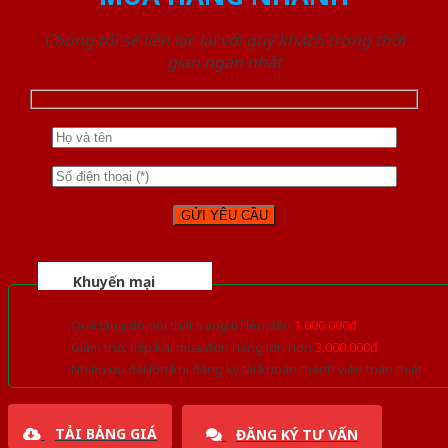
Chúng tôi sẽ liên lạc lại với quý khách trong thời
gian ngắn nhất
Khuyến mại
Quà tặng đồ nội thất trang trí lên đến
1.000.000đ
Giảm trực tiếp khi mua đơn hàng lớn hơn
3.000.000đ
Nhiều ưu đãi lớn khi đăng ký tài khoản thành viên thân thiết
TẢI BẢNG GIÁ
ĐĂNG KÝ TƯ VẤN