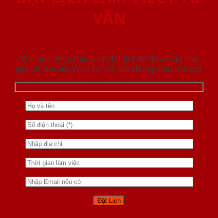
VẤN
Vui lòng nhập thông tin đặt lịch để được sắp xếp
gặp gỡ làm việc hoăc tư vấn mà không phải chờ đợi.