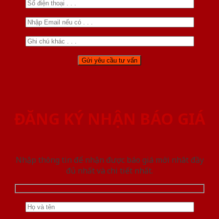
ĐĂNG KÝ NHẬN BÁO GIÁ
Nhập thông tin để nhận được báo giá mới nhât đầy
đủ nhất và chi tiết nhất.