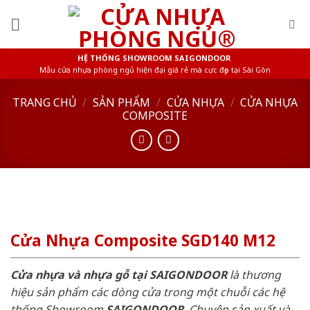
Skip
to
content
HỆ THỐNG SHOWROOM SAIGONDOOR
Mẫu cửa nhựa phòng ngủ hiện đại giá rẻ mà cực đẹp tại Sài Gòn
TRANG CHỦ
/
SẢN PHẨM
/
CỬA NHỰA
/
CỬA NHỰA
COMPOSITE
Cửa Nhựa Composite SGD140 M12
Cửa nhựa và nhựa gỗ tại SAIGONDOOR
là thương
hiệu sản phẩm các dòng cửa trong một chuỗi các hệ
thống Showroom
SAIGONDOOR
. Chuyên sản xuất và