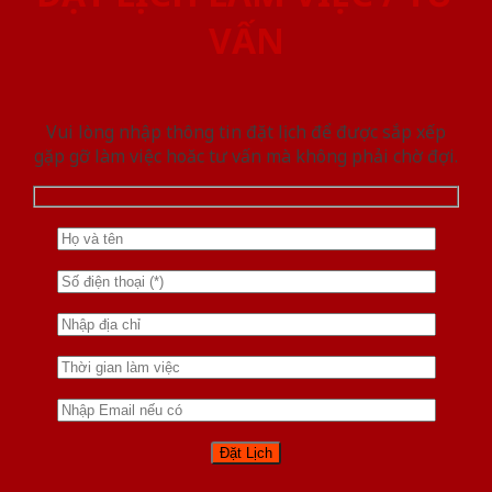
VẤN
Vui lòng nhập thông tin đặt lịch để được sắp xếp
gặp gỡ làm việc hoăc tư vấn mà không phải chờ đợi.