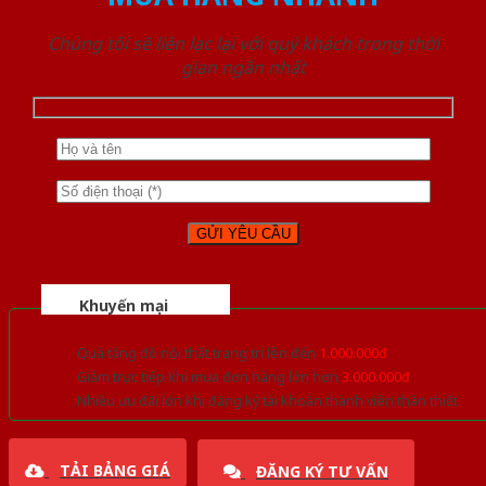
Chúng tôi sẽ liên lạc lại với quý khách trong thời
gian ngắn nhất
Khuyến mại
Quà tặng đồ nội thất trang trí lên đến
1.000.000đ
Giảm trực tiếp khi mua đơn hàng lớn hơn
3.000.000đ
Nhiều ưu đãi lớn khi đăng ký tài khoản thành viên thân thiết
TẢI BẢNG GIÁ
ĐĂNG KÝ TƯ VẤN