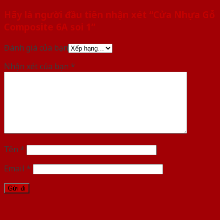
Hãy là người đầu tiên nhận xét “Cửa Nhựa Gỗ
Composite 6A soi 1”
Đánh giá của bạn
Nhận xét của bạn
*
Tên
*
Email
*