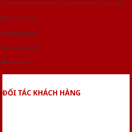
Với kinh nghiệm nhiêu năm nghiên cứu cửa theo tiêu chuẩn công nghệ Châu
Âu.Chúng tôi tự tin là nhà sản xuất & cung cấp hàng đầu tại Việt Nam!
Gửi yêu cầu tư vấn
Tải báo giá tổng hợp
Yêu cầu gọi lại (3 phút)
Dành cho đại lý
ĐỐI TÁC KHÁCH HÀNG