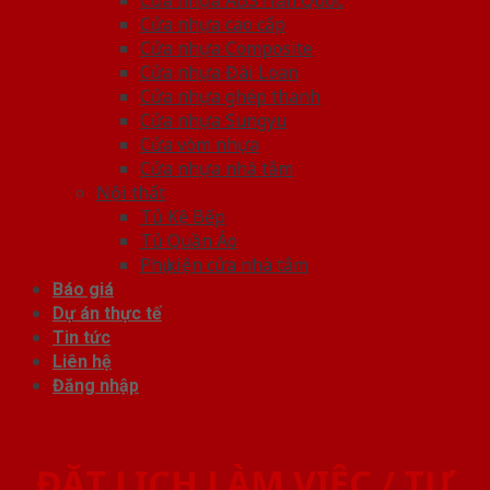
Cửa nhựa cao cấp
Cửa nhựa Composite
Cửa nhựa Đài Loan
Cửa nhựa ghép thanh
Cửa nhựa Sungyu
Cửa vòm nhựa
Cửa nhựa nhà tắm
Nội thất
Tủ Kệ Bếp
Tủ Quần Áo
Phụ kiện cửa nhà tắm
Báo giá
Dự án thực tế
Tin tức
Liên hệ
Đăng nhập
ĐẶT LỊCH LÀM VIỆC / TƯ