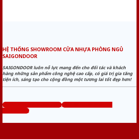
HỆ THỐNG SHOWROOM CỬA NHỰA PHÒNG NGỦ
SAIGONDOOR
SAIGONDOOR luôn nỗ lực mang đến cho đối tác và khách
hàng những sản phẩm công nghệ cao cấp, có giá trị gia tăng
tiện ích, sáng tạo cho cộng đồng một tương lai tốt đẹp hơn!
www.cuanhuaphongngu.com
Tổng đài tư vấn miễn phí:
0824.400.400