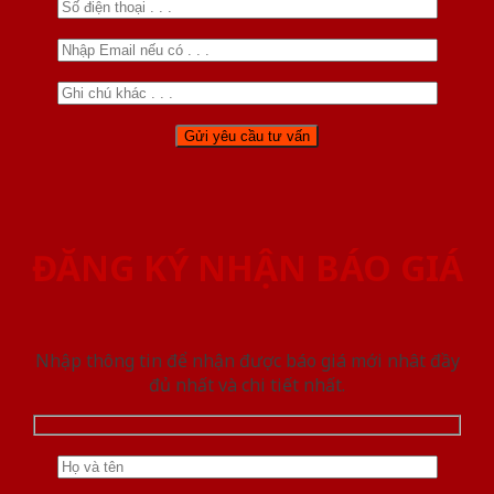
ĐĂNG KÝ NHẬN BÁO GIÁ
Nhập thông tin để nhận được báo giá mới nhât đầy
đủ nhất và chi tiết nhất.