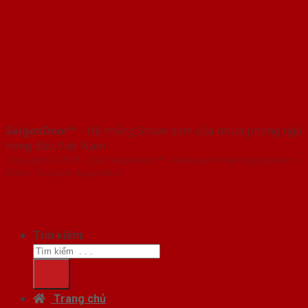
SaigonDoor™
- Hệ thống Showroom cửa nhựa phòng ngủ
hàng đầu Việt Nam
Copyright ⓒ 2016 – 2026 SaigonDoor™ - www.cuanhuaphongngu.com |
Đơn vị chủ quản SaigonDoor
Tìm kiếm:
Trang chủ