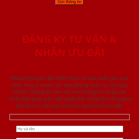
ĐĂNG KÝ TƯ VẤN &
NHẬN ƯU ĐÃI
Nhập thông tin để nhận được tư vấn miễn phí qua
điện thoại / email/ tại văn phòng hoặc tại nhà quý
khách. Chúng tôi cam kết mọi thông tin nhập vào
dưới đây được bảo mật tuyệt đối cũng như chỉ phục vụ
yêu cầu tư vấn duy nhất của quý khách tại đây.