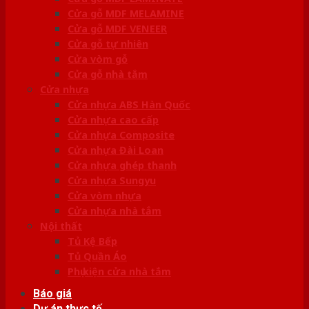
Cửa gỗ MDF MELAMINE
Cửa gỗ MDF VENEER
Cửa gỗ tự nhiên
Cửa vòm gỗ
Cửa gỗ nhà tắm
Cửa nhựa
Cửa nhựa ABS Hàn Quốc
Cửa nhựa cao cấp
Cửa nhựa Composite
Cửa nhựa Đài Loan
Cửa nhựa ghép thanh
Cửa nhựa Sungyu
Cửa vòm nhựa
Cửa nhựa nhà tắm
Nội thất
Tủ Kệ Bếp
Tủ Quần Áo
Phụ kiện cửa nhà tắm
Báo giá
Dự án thực tế