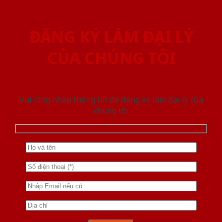
ĐĂNG KÝ LÀM ĐẠI LÝ
CỦA CHÚNG TÔI
Vui lòng nhập thông tin để đăng ký làm đại lý của
chúng tôi