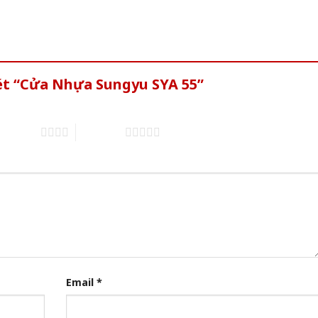
ét “Cửa Nhựa Sungyu SYA 55”
of 5 stars
5 of 5 stars
Email
*