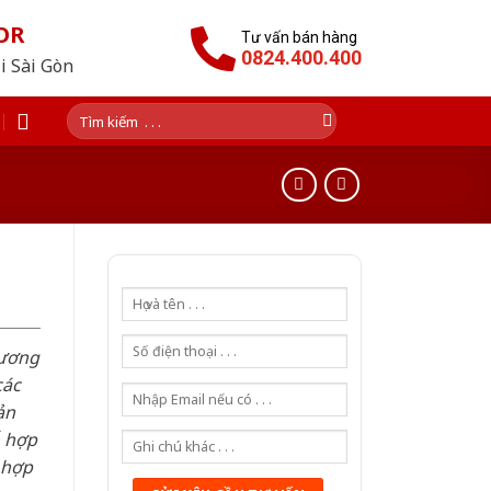
OR
Tư vấn bán hàng
0824.400.400
i Sài Gòn
Tìm
kiếm:
hương
các
ản
ỗ hợp
 hợp