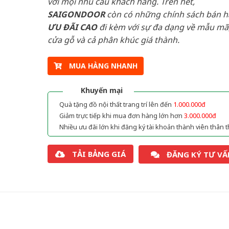
với mọi nhu cầu khách hàng. Trên hết,
SAIGONDOOR
còn có những chính sách bán 
ƯU ĐÃI
CAO
đi kèm với sự đa dạng về mẫu mã,
cửa gỗ và cả phân khúc giá thành.
MUA HÀNG NHANH
Khuyến mại
Quà tặng đồ nội thất trang trí lên đến
1.000.000đ
Giảm trực tiếp khi mua đơn hàng lớn hơn
3.000.000đ
Nhiều ưu đãi lớn khi đăng ký tài khoản thành viên thân t
TẢI BẢNG GIÁ
ĐĂNG KÝ TƯ VẤ