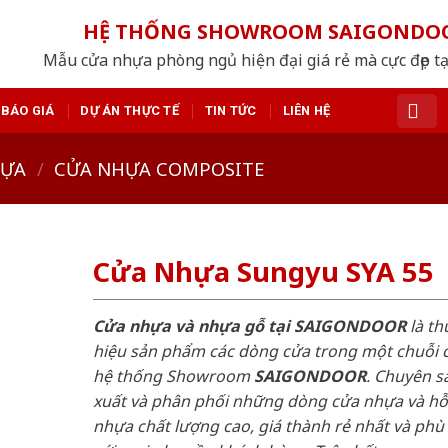
HỆ THỐNG SHOWROOM SAIGONDO
Mẫu cửa nhựa phòng ngủ hiện đại giá rẻ mà cực đẹp tạ
BÁO GIÁ
DỰ ÁN THỰC TẾ
TIN TỨC
LIÊN HỆ
HỰA
/
CỬA NHỰA COMPOSITE
Cửa Nhựa Sungyu SYA 55
Cửa nhựa và nhựa gỗ tại SAIGONDOOR
là t
hiệu sản phẩm các dòng cửa trong một chuỗi 
hệ thống Showroom
SAIGONDOOR
. Chuyên s
xuất và phân phối những dòng cửa nhựa và h
nhựa chất lượng cao, giá thành rẻ nhất và phù