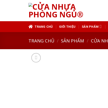
Skip
to
content
TRANG CHỦ
GIỚI THIỆU
SẢN PHẨM
TRANG CHỦ
/
SẢN PHẨM
/
CỬA N