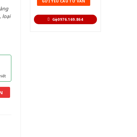
hàng
 loại
Gọi 0976.169.864
hiết
N