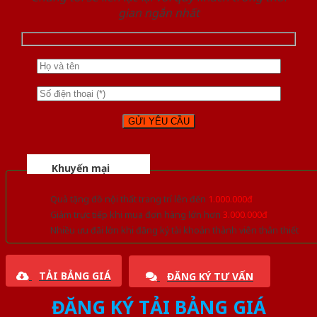
gian ngắn nhất
Khuyến mại
Quà tặng đồ nội thất trang trí lên đến
1.000.000đ
Giảm trực tiếp khi mua đơn hàng lớn hơn
3.000.000đ
Nhiều ưu đãi lớn khi đăng ký tài khoản thành viên thân thiết
TẢI BẢNG GIÁ
ĐĂNG KÝ TƯ VẤN
ĐĂNG KÝ TẢI BẢNG GIÁ