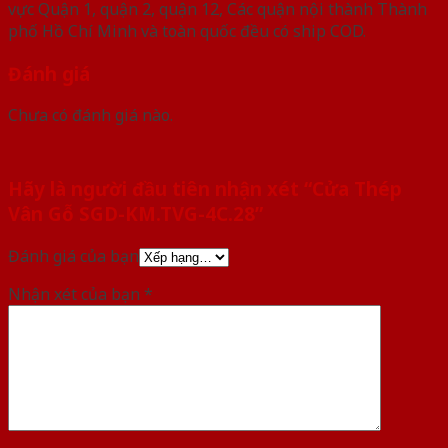
vực Quận 1, quận 2, quận 12, Các quận nội thành Thành
phố Hồ Chí Minh và toàn quốc đều có ship COD.
Đánh giá
Chưa có đánh giá nào.
Hãy là người đầu tiên nhận xét “Cửa Thép
Vân Gỗ SGD-KM.TVG-4C.28”
Đánh giá của bạn
Nhận xét của bạn
*