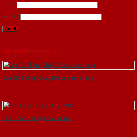
Tên
*
Email
*
Sản phẩm tương tự
Cửa Gỗ Chống Cháy 2P son xam trang
Cửa Thép Chống Cháy 2P1G2