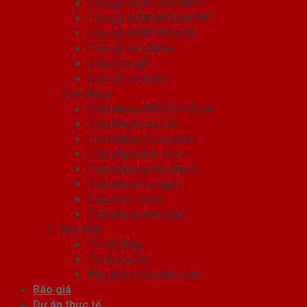
Cửa gỗ MDF LAMINATE
Cửa gỗ MDF MELAMINE
Cửa gỗ MDF VENEER
Cửa gỗ tự nhiên
Cửa vòm gỗ
Cửa gỗ nhà tắm
Cửa nhựa
Cửa nhựa ABS Hàn Quốc
Cửa nhựa cao cấp
Cửa nhựa Composite
Cửa nhựa Đài Loan
Cửa nhựa ghép thanh
Cửa nhựa Sungyu
Cửa vòm nhựa
Cửa nhựa nhà tắm
Nội thất
Tủ Kệ Bếp
Tủ Quần Áo
Phụ kiện cửa nhà tắm
Báo giá
Dự án thực tế