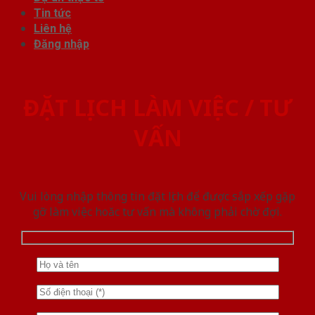
Tin tức
Liên hệ
Đăng nhập
ĐẶT LỊCH LÀM VIỆC / TƯ
VẤN
Vui lòng nhập thông tin đặt lịch để được sắp xếp gặp
gỡ làm việc hoăc tư vấn mà không phải chờ đợi.