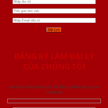
ĐĂNG KÝ LÀM ĐẠI LÝ
CỦA CHÚNG TÔI
Vui lòng nhập thông tin để đăng ký làm đại lý của
chúng tôi