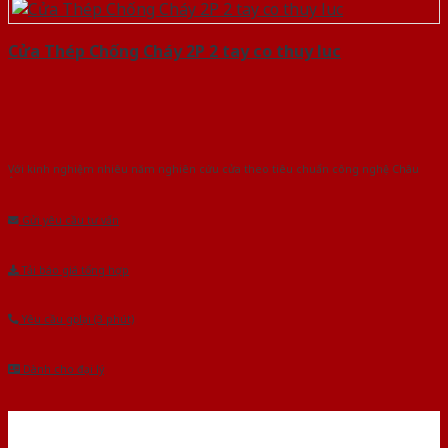
Cửa Thép Chống Cháy 2P 2 tay co thuy luc
Với kinh nghiệm nhiêu năm nghiên cứu cửa theo tiêu chuẩn công nghệ Châu
Âu.Chúng tôi tự tin là nhà sản xuất & cung cấp hàng đầu tại Việt Nam!
Gửi yêu cầu tư vấn
Tải báo giá tổng hợp
Yêu cầu gọi lại (3 phút)
Dành cho đại lý