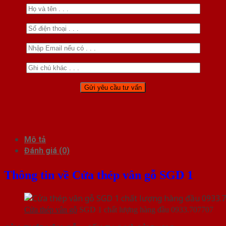
Mô tả
Đánh giá (0)
Thông tin về Cửa thép vân gỗ SGD 1
Cửa thép vân gỗ
SGD 1 chất lượng hàng đầu 0933.707707