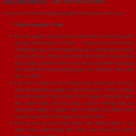
CỬA THÉP VÂN GỖ
– CẤU TẠO VÀ SỬ DỤNG
Cấu tạo cửa thép chống cháy gồm 5 bộ phận như sau:
Cánh cửa
gồm 3 lớp
Bề mặt ngoài cùng được tạo nên bởi 2 tấm thép phủ
vân gỗ có độ dày từ 0.7mm – 1.2m phủ sơn tĩnh điện
chống han gỉ, có khả năng chịu lực và chịu được nhiệt
cường độ cao. Thép tấm được làm cánh phẳng hoặc
được dập tạo hình Pano cho mẫu cửa thêm đa dạng
cho thiết kế trong không gian nội thất từ hiện đại
đến cổ điển.
Lớp lõi ở giữa là lõi chống cháy được tạo từ chất
liệu Honeycomb paper hoặc tấm eron 2 mặt ở giữa
kèm Rockwool bông thủy tinh chuyên dùng để cách
âm, cách nhiệt, tạo độ cứng. Lớp lõi chống cháy sử
dụng để ngăn và giảm bức xạ nhiệt của đám cháy
truyền qua mặt bên ngoài của cánh cửa.
Khung xương cửa thép được làm bằng thép U và
thép hộp nhằm tăng độ cứng chắc chắn cho cánh