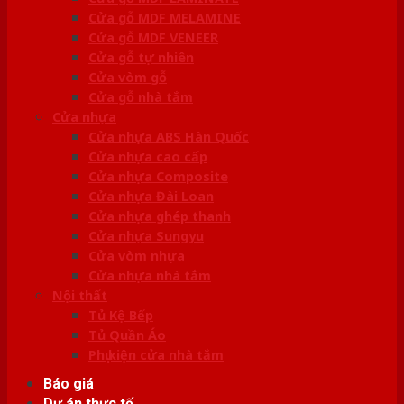
Cửa gỗ MDF MELAMINE
Cửa gỗ MDF VENEER
Cửa gỗ tự nhiên
Cửa vòm gỗ
Cửa gỗ nhà tắm
Cửa nhựa
Cửa nhựa ABS Hàn Quốc
Cửa nhựa cao cấp
Cửa nhựa Composite
Cửa nhựa Đài Loan
Cửa nhựa ghép thanh
Cửa nhựa Sungyu
Cửa vòm nhựa
Cửa nhựa nhà tắm
Nội thất
Tủ Kệ Bếp
Tủ Quần Áo
Phụ kiện cửa nhà tắm
Báo giá
Dự án thực tế