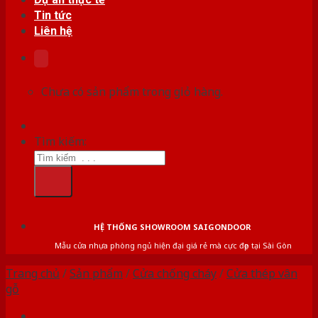
Tin tức
Liên hệ
Chưa có sản phẩm trong giỏ hàng.
Tìm kiếm:
HỆ THỐNG SHOWROOM SAIGONDOOR
Mẫu cửa nhựa phòng ngủ hiện đại giá rẻ mà cực đẹp tại Sài Gòn
Trang chủ
/
Sản phẩm
/
Cửa chống cháy
/
Cửa thép vân
gỗ