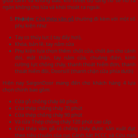
giữa cánh và khung bao, khi nhiệt độ tăng nó sẽ nở ra
ngăn không cho lửa và khói thoát ra ngoài.
Phụ kiện:
Cửa thép vân gỗ
thường đi kèm với một số
phụ kiện như:
Tay co thủy lực ( tay đẩy hơi),
Khóa, bản lề, tay nắm cửa
Phụ kiện lựa chọn thêm: chốt cửa, chốt âm cho cánh
đôi, mắt thần, tay nắm cửa, chuông điện, kính
cường lực chống cháy, thanh thoát hiểm đơn, thanh
thoát hiểm đôi, Doorsill (thanh chặn cửa phía dưới)
Hiện nay SaigonDoor mang đến cho khách hàng 4 lựa
chọn chính bao gồm:
Cửa gỗ chống cháy 60 phút.
Cửa thép chống cháy 70 phút
Cửa thép chống cháy 90 phút
Và cửa Thép chống cháy 120 phút cao cấp.
Cửa thép vân gỗ có chống cháy được sản xuất đạt
theo tiêu chuẩn của cục Cảnh Sát PCCC và Cứu nạn