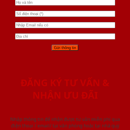
ĐĂNG KÝ TƯ VẤN &
NHẬN ƯU ĐÃI
Nhập thông tin để nhận được tư vấn miễn phí qua
điện thoại / email/ tại văn phòng hoặc tại nhà quý