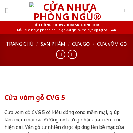
Skip
to
content
HỆ THỐNG SHOWROOM SAIGONDOOR
Mẫu cửa nhựa phòng ngủ hiện đại giá rẻ mà cực đẹp tại Sài Gòn
TRANG CHỦ
/
SẢN PHẨM
/
CỬA GỖ
/
CỬA VÒM GỖ
Cửa vòm gỗ CVG 5
Cửa vòm gỗ CVG 5 có kiểu dáng cong mềm mại, giúp
làm mềm mại các đường nét cứng nhắc của kiến trúc
hiện đại. Vân gỗ tự nhiên được áp dụng lên bề mặt cửa