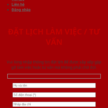
Liên hệ
Đăng nhập
ĐẶT LỊCH LÀM VIỆC / TƯ
VẤN
Vui lòng nhập thông tin đặt lịch để được sắp xếp gặp
gỡ làm việc hoăc tư vấn mà không phải chờ đợi.