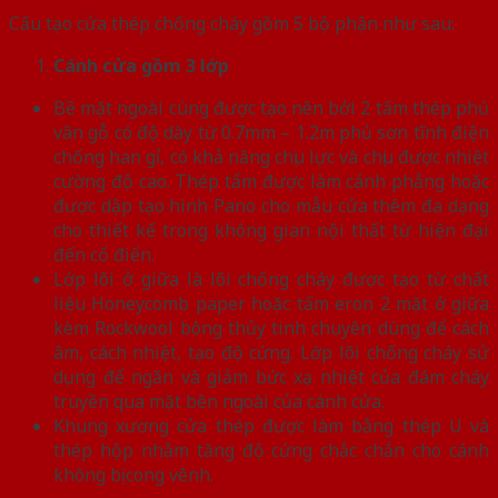
Cấu tạo cửa thép chống cháy gồm 5 bộ phận như sau:
Cánh cửa
gồm 3 lớp
Bề mặt ngoài cùng được tạo nên bởi 2 tấm thép phủ
vân gỗ có độ dày từ 0.7mm – 1.2m phủ sơn tĩnh điện
chống han gỉ, có khả năng chịu lực và chịu được nhiệt
cường độ cao. Thép tấm được làm cánh phẳng hoặc
được dập tạo hình Pano cho mẫu cửa thêm đa dạng
cho thiết kế trong không gian nội thất từ hiện đại
đến cổ điển.
Lớp lõi ở giữa là lõi chống cháy được tạo từ chất
liệu Honeycomb paper hoặc tấm eron 2 mặt ở giữa
kèm Rockwool bông thủy tinh chuyên dùng để cách
âm, cách nhiệt, tạo độ cứng. Lớp lõi chống cháy sử
dụng để ngăn và giảm bức xạ nhiệt của đám cháy
truyền qua mặt bên ngoài của cánh cửa.
Khung xương cửa thép được làm bằng thép U và
thép hộp nhằm tăng độ cứng chắc chắn cho cánh
không bị cong vênh.