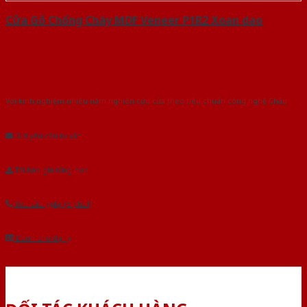
Cửa Gỗ Chống Cháy MDF Veneer P1R2 Xoan dao
Với kinh nghiệm nhiêu năm nghiên cứu cửa theo tiêu chuẩn công nghệ Châu
Âu.Chúng tôi tự tin là nhà sản xuất & cung cấp hàng đầu tại Việt Nam!
Gửi yêu cầu tư vấn
Tải báo giá tổng hợp
Yêu cầu gọi lại (3 phút)
Dành cho đại lý