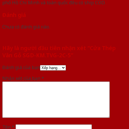
phố Hồ Chí Minh và toàn quốc đều có ship COD.
Đánh giá
Chưa có đánh giá nào.
Hãy là người đầu tiên nhận xét “Cửa Thép
Vân Gỗ SGD-KM.TVG-2C-5”
Đánh giá của bạn
Nhận xét của bạn
*
Tên
*