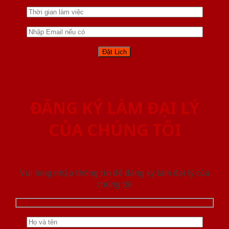
ĐĂNG KÝ LÀM ĐẠI LÝ
CỦA CHÚNG TÔI
Vui lòng nhập thông tin để đăng ký làm đại lý của
chúng tôi