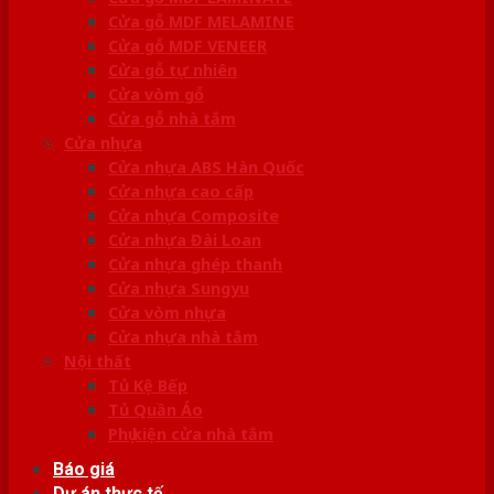
Cửa gỗ MDF MELAMINE
Cửa gỗ MDF VENEER
Cửa gỗ tự nhiên
Cửa vòm gỗ
Cửa gỗ nhà tắm
Cửa nhựa
Cửa nhựa ABS Hàn Quốc
Cửa nhựa cao cấp
Cửa nhựa Composite
Cửa nhựa Đài Loan
Cửa nhựa ghép thanh
Cửa nhựa Sungyu
Cửa vòm nhựa
Cửa nhựa nhà tắm
Nội thất
Tủ Kệ Bếp
Tủ Quần Áo
Phụ kiện cửa nhà tắm
Báo giá
Dự án thực tế