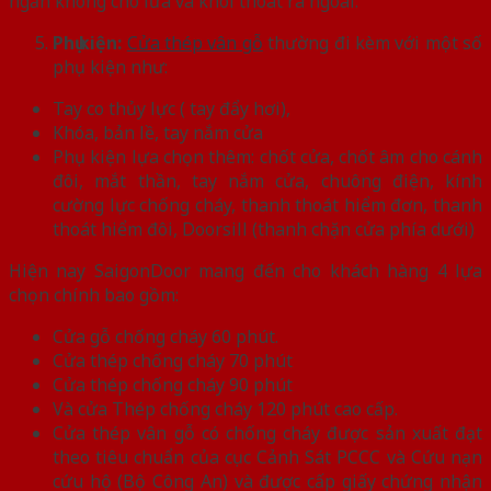
ngăn không cho lửa và khói thoát ra ngoài.
Phụ kiện:
Cửa thép vân gỗ
thường đi kèm với một số
phụ kiện như:
Tay co thủy lực ( tay đẩy hơi),
Khóa, bản lề, tay nắm cửa
Phụ kiện lựa chọn thêm: chốt cửa, chốt âm cho cánh
đôi, mắt thần, tay nắm cửa, chuông điện, kính
cường lực chống cháy, thanh thoát hiểm đơn, thanh
thoát hiểm đôi, Doorsill (thanh chặn cửa phía dưới)
Hiện nay SaigonDoor mang đến cho khách hàng 4 lựa
chọn chính bao gồm:
Cửa gỗ chống cháy 60 phút.
Cửa thép chống cháy 70 phút
Cửa thép chống cháy 90 phút
Và cửa Thép chống cháy 120 phút cao cấp.
Cửa thép vân gỗ có chống cháy được sản xuất đạt
theo tiêu chuẩn của cục Cảnh Sát PCCC và Cứu nạn
cứu hộ (Bộ Công An) và được cấp giấy chứng nhận