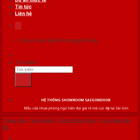
Tin tức
Liên hệ
Chưa có sản phẩm trong giỏ hàng.
Tìm kiếm:
HỆ THỐNG SHOWROOM SAIGONDOOR
Mẫu cửa nhựa phòng ngủ hiện đại giá rẻ mà cực đẹp tại Sài Gòn
Trang chủ
/
Sản phẩm
/
Cửa chống cháy
/
Cửa thép vân
gỗ