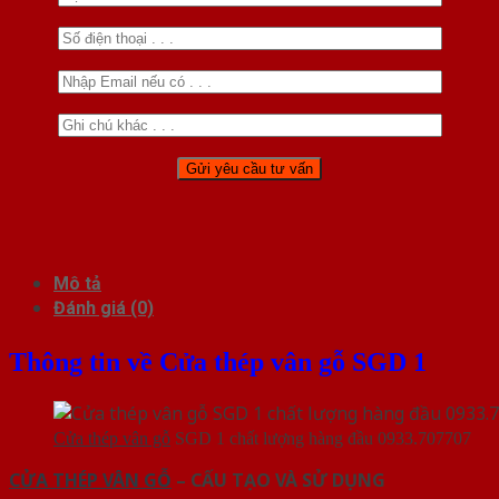
Mô tả
Đánh giá (0)
Thông tin về Cửa thép vân gỗ SGD 1
Cửa thép vân gỗ
SGD 1 chất lượng hàng đầu 0933.707707
CỬA THÉP VÂN GỖ
– CẤU TẠO VÀ SỬ DỤNG