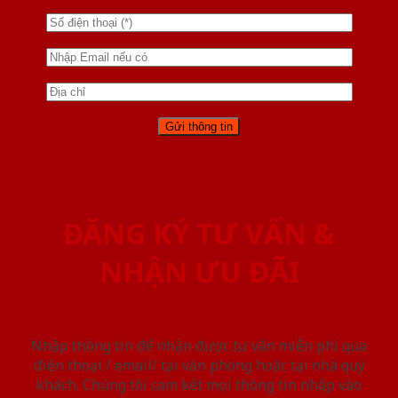
ĐĂNG KÝ TƯ VẤN &
NHẬN ƯU ĐÃI
Nhập thông tin để nhận được tư vấn miễn phí qua
điện thoại / email/ tại văn phòng hoặc tại nhà quý
khách. Chúng tôi cam kết mọi thông tin nhập vào