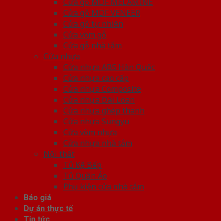
Cửa gỗ MDF MELAMINE
Cửa gỗ MDF VENEER
Cửa gỗ tự nhiên
Cửa vòm gỗ
Cửa gỗ nhà tắm
Cửa nhựa
Cửa nhựa ABS Hàn Quốc
Cửa nhựa cao cấp
Cửa nhựa Composite
Cửa nhựa Đài Loan
Cửa nhựa ghép thanh
Cửa nhựa Sungyu
Cửa vòm nhựa
Cửa nhựa nhà tắm
Nội thất
Tủ Kệ Bếp
Tủ Quần Áo
Phụ kiện cửa nhà tắm
Báo giá
Dự án thực tế
Tin tức