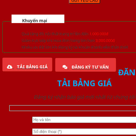
Khuyến mại
Quà tặng đồ nội thất trang trí lên đến
1.000.000đ
Giảm trực tiếp khi mua đơn hàng lớn hơn
3.000.000đ
Nhiều ưu đãi lớn khi đăng ký tài khoản thành viên thân thiết
TẢI BẢNG GIÁ
ĐĂNG KÝ TƯ VẤN
ĐĂN
TẢI BẢNG GIÁ
Đăng ký nhận báo giá mới nhất từ chúng tôi