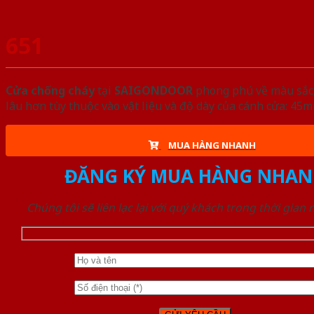
651
Cửa chống cháy
tại
SAIGONDOOR
phong phú về màu sắc, 
lâu hơn tùy thuộc vào vật liệu và độ dày của cánh cửa: 4
MUA HÀNG NHANH
ĐĂNG KÝ MUA HÀNG NHAN
Chúng tôi sẽ liên lạc lại với quý khách trong thời gian