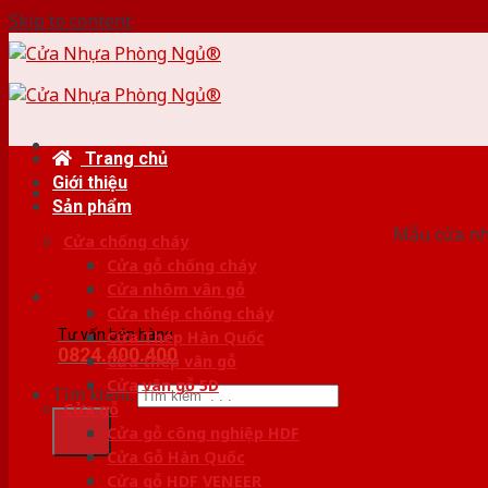
Skip to content
Trang chủ
Giới thiệu
HỆ
Sản phẩm
Mẫu cửa nhự
Cửa chống cháy
Cửa gỗ chống cháy
Cửa nhôm vân gỗ
Cửa thép chống cháy
Tư vấn bán hàng
Cửa Thép Hàn Quốc
0824.400.400
Cửa thép vân gỗ
Cửa vân gỗ 5D
Tìm kiếm:
Cửa gỗ
Cửa gỗ công nghiệp HDF
Cửa Gỗ Hàn Quốc
Cửa gỗ HDF VENEER