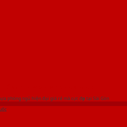
 THỐNG SHOWROOM SAIGONDOOR
a phòng ngủ hiện đại giá rẻ mà cực đẹp tại Sài Gòn
uốc