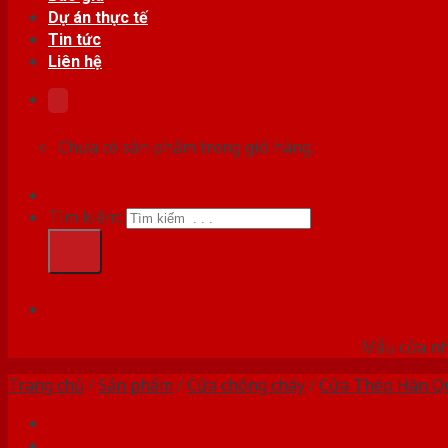
Dự án thực tế
Tin tức
Liên hệ
Chưa có sản phẩm trong giỏ hàng.
Tìm kiếm:
HỆ
Mẫu cửa nhự
Trang chủ
/
Sản phẩm
/
Cửa chống cháy
/
Cửa Thép Hàn Q