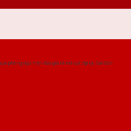
 THỐNG SHOWROOM SAIGONDOOR
a phòng ngủ hiện đại giá rẻ mà cực đẹp tại Sài Gòn