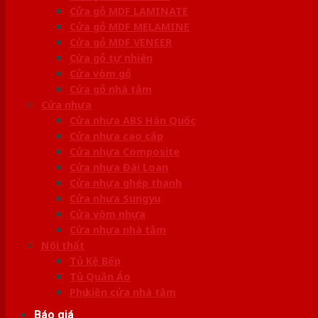
Cửa gỗ MDF LAMINATE
Cửa gỗ MDF MELAMINE
Cửa gỗ MDF VENEER
Cửa gỗ tự nhiên
Cửa vòm gỗ
Cửa gỗ nhà tắm
Cửa nhựa
Cửa nhựa ABS Hàn Quốc
Cửa nhựa cao cấp
Cửa nhựa Composite
Cửa nhựa Đài Loan
Cửa nhựa ghép thanh
Cửa nhựa Sungyu
Cửa vòm nhựa
Cửa nhựa nhà tắm
Nội thất
Tủ Kệ Bếp
Tủ Quần Áo
Phụ kiện cửa nhà tắm
Báo giá