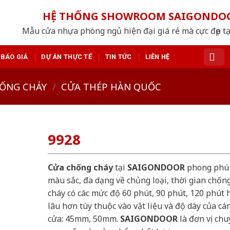
HỆ THỐNG SHOWROOM SAIGONDO
Mẫu cửa nhựa phòng ngủ hiện đại giá rẻ mà cực đẹp tạ
BÁO GIÁ
DỰ ÁN THỰC TẾ
TIN TỨC
LIÊN HỆ
ỐNG CHÁY
/
CỬA THÉP HÀN QUỐC
9928
Cửa chống cháy
tại
SAIGONDOOR
phong phú
màu sắc, đa dạng về chủng loại, thời gian chốn
cháy có các mức độ 60 phút, 90 phút, 120 phút 
lâu hơn tùy thuộc vào vật liệu và độ dày của cá
cửa: 45mm, 50mm.
SAIGONDOOR
là đơn vị chu