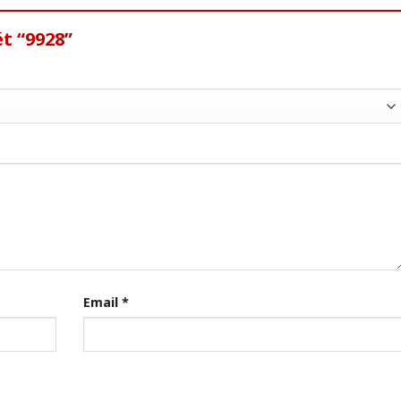
t “9928”
Email
*