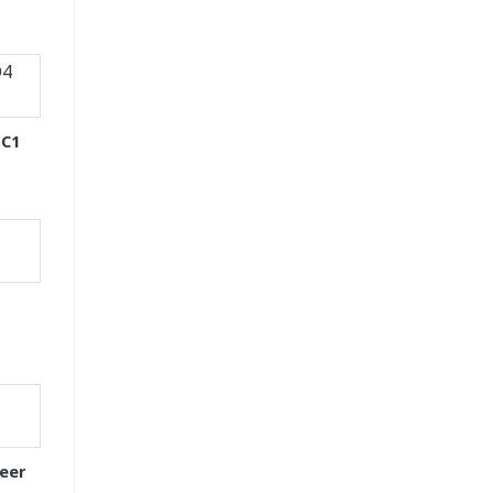
 C1
eer