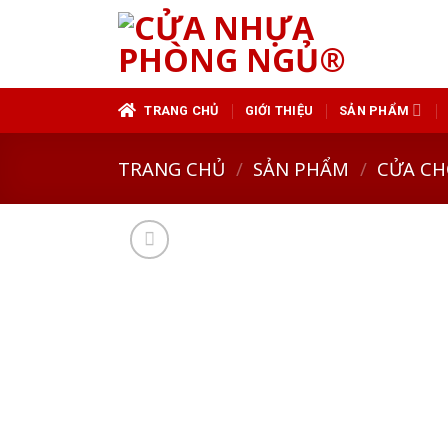
Skip
to
content
TRANG CHỦ
GIỚI THIỆU
SẢN PHẨM
TRANG CHỦ
/
SẢN PHẨM
/
CỬA CH