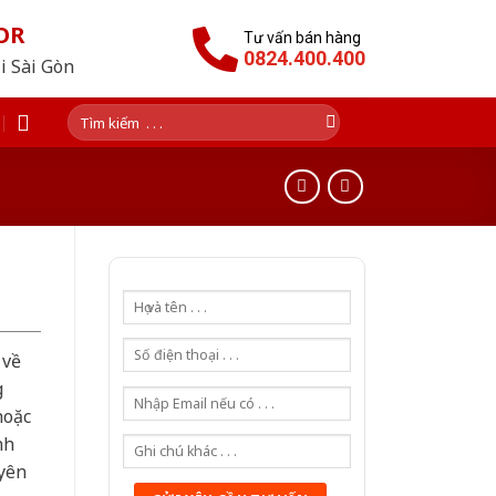
OR
Tư vấn bán hàng
0824.400.400
i Sài Gòn
Tìm
kiếm:
 về
g
hoặc
nh
yên