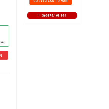
Gọi 0976.169.864
hiết
N