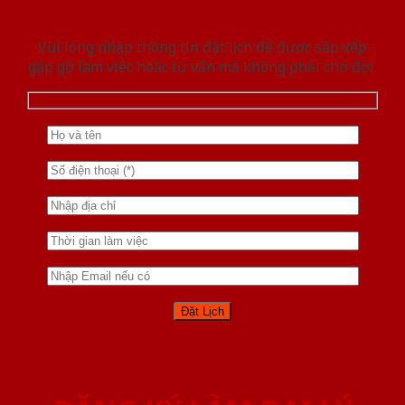
Vui lòng nhập thông tin đặt lịch để được sắp xếp
gặp gỡ làm việc hoăc tư vấn mà không phải chờ đợi.