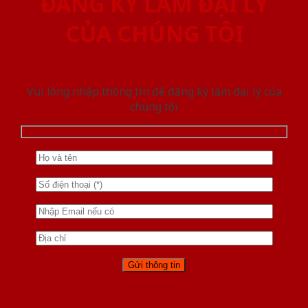
ĐĂNG KÝ LÀM ĐẠI LÝ
CỦA CHÚNG TÔI
Vui lòng nhập thông tin để đăng ký làm đại lý của
chúng tôi