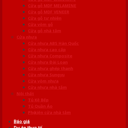
Cửa gỗ MDF MELAMINE
Cửa gỗ MDF VENEER
Cửa gỗ tự nhiên
Cửa vòm gỗ
Cửa gỗ nhà tắm
Cửa nhựa
Cửa nhựa ABS Hàn Quốc
Cửa nhựa cao cấp
Cửa nhựa Composite
Cửa nhựa Đài Loan
Cửa nhựa ghép thanh
Cửa nhựa Sungyu
Cửa vòm nhựa
Cửa nhựa nhà tắm
Nội thất
Tủ Kệ Bếp
Tủ Quần Áo
Phụ kiện cửa nhà tắm
Báo giá
Dự án thực tế