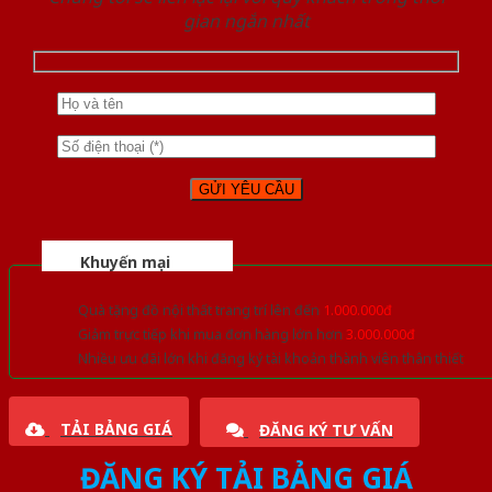
gian ngắn nhất
Khuyến mại
Quà tặng đồ nội thất trang trí lên đến
1.000.000đ
Giảm trực tiếp khi mua đơn hàng lớn hơn
3.000.000đ
Nhiều ưu đãi lớn khi đăng ký tài khoản thành viên thân thiết
TẢI BẢNG GIÁ
ĐĂNG KÝ TƯ VẤN
ĐĂNG KÝ TẢI BẢNG GIÁ