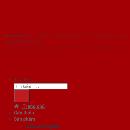
SaigonDoor™
- Hệ thống Showroom cửa nhựa phòng ngủ
hàng đầu Việt Nam
Copyright ⓒ 2016 – 2026 SaigonDoor™ - www.cuanhuaphongngu.com |
Đơn vị chủ quản SaigonDoor
Tìm kiếm:
Trang chủ
Giới thiệu
Sản phẩm
Cửa chống cháy