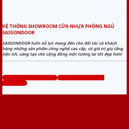
HỆ THỐNG SHOWROOM CỬA NHỰA PHÒNG NGỦ
SAIGONDOOR
SAIGONDOOR luôn nỗ lực mang đến cho đối tác và khách
hàng những sản phẩm công nghệ cao cấp, có giá trị gia tăng
tiện ích, sáng tạo cho cộng đồng một tương lai tốt đẹp hơn!
www.cuanhuaphongngu.com
Tổng đài tư vấn miễn phí:
0824.400.400