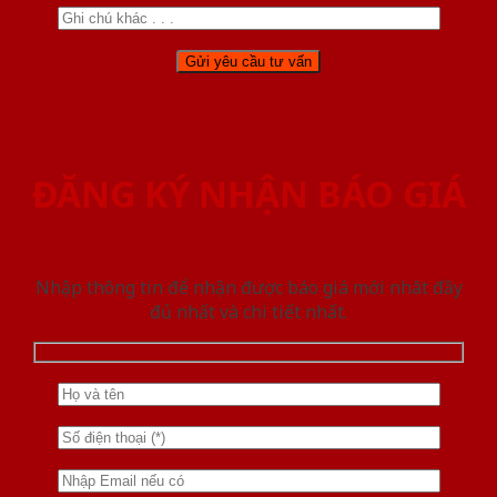
ĐĂNG KÝ NHẬN BÁO GIÁ
Nhập thông tin để nhận được báo giá mới nhât đầy
đủ nhất và chi tiết nhất.