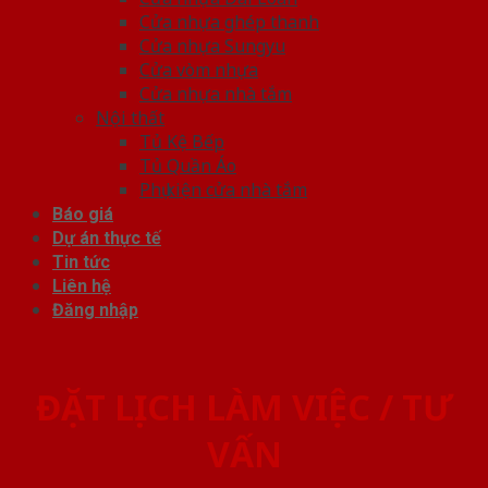
Cửa nhựa ghép thanh
Cửa nhựa Sungyu
Cửa vòm nhựa
Cửa nhựa nhà tắm
Nội thất
Tủ Kệ Bếp
Tủ Quần Áo
Phụ kiện cửa nhà tắm
Báo giá
Dự án thực tế
Tin tức
Liên hệ
Đăng nhập
ĐẶT LỊCH LÀM VIỆC / TƯ
VẤN