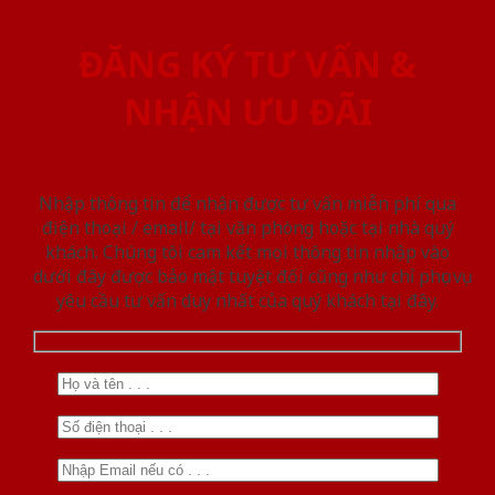
ĐĂNG KÝ TƯ VẤN &
NHẬN ƯU ĐÃI
Nhập thông tin để nhận được tư vấn miễn phí qua
điện thoại / email/ tại văn phòng hoặc tại nhà quý
khách. Chúng tôi cam kết mọi thông tin nhập vào
dưới đây được bảo mật tuyệt đối cũng như chỉ phục vụ
yêu cầu tư vấn duy nhất của quý khách tại đây.