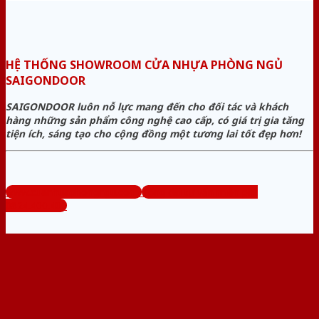
HỆ THỐNG SHOWROOM CỬA NHỰA PHÒNG NGỦ
SAIGONDOOR
SAIGONDOOR luôn nỗ lực mang đến cho đối tác và khách
hàng những sản phẩm công nghệ cao cấp, có giá trị gia tăng
tiện ích, sáng tạo cho cộng đồng một tương lai tốt đẹp hơn!
www.cuanhuaphongngu.com
Tổng đài tư vấn miễn phí:
0824.400.400