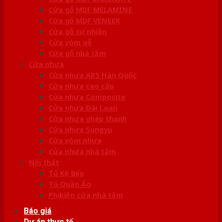
Cửa gỗ MDF MELAMINE
Cửa gỗ MDF VENEER
Cửa gỗ tự nhiên
Cửa vòm gỗ
Cửa gỗ nhà tắm
Cửa nhựa
Cửa nhựa ABS Hàn Quốc
Cửa nhựa cao cấp
Cửa nhựa Composite
Cửa nhựa Đài Loan
Cửa nhựa ghép thanh
Cửa nhựa Sungyu
Cửa vòm nhựa
Cửa nhựa nhà tắm
Nội thất
Tủ Kệ Bếp
Tủ Quần Áo
Phụ kiện cửa nhà tắm
Báo giá
Dự án thực tế