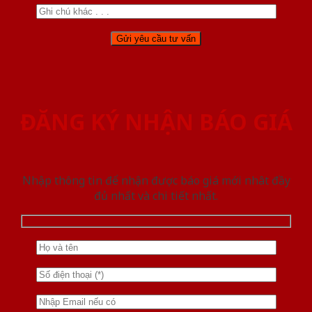
ĐĂNG KÝ NHẬN BÁO GIÁ
Nhập thông tin để nhận được báo giá mới nhât đầy
đủ nhất và chi tiết nhất.