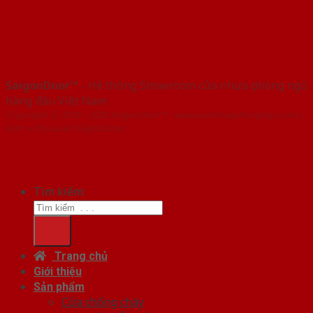
SaigonDoor™
- Hệ thống Showroom cửa nhựa phòng ngủ
hàng đầu Việt Nam
Copyright ⓒ 2016 – 2026 SaigonDoor™ - www.cuanhuaphongngu.com |
Đơn vị chủ quản SaigonDoor
Tìm kiếm:
Trang chủ
Giới thiệu
Sản phẩm
Cửa chống cháy