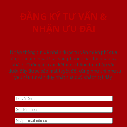
ĐĂNG KÝ TƯ VẤN &
NHẬN ƯU ĐÃI
Nhập thông tin để nhận được tư vấn miễn phí qua
điện thoại / email/ tại văn phòng hoặc tại nhà quý
khách. Chúng tôi cam kết mọi thông tin nhập vào
dưới đây được bảo mật tuyệt đối cũng như chỉ phục vụ
yêu cầu tư vấn duy nhất của quý khách tại đây.