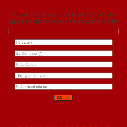
Vui lòng nhập thông tin đặt lịch để được sắp xếp
gặp gỡ làm việc hoăc tư vấn mà không phải chờ đợi.