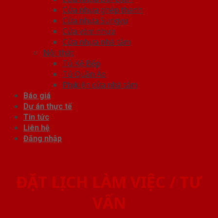
Cửa nhựa ghép thanh
Cửa nhựa Sungyu
Cửa vòm nhựa
Cửa nhựa nhà tắm
Nội thất
Tủ Kệ Bếp
Tủ Quần Áo
Phụ kiện cửa nhà tắm
Báo giá
Dự án thực tế
Tin tức
Liên hệ
Đăng nhập
ĐẶT LỊCH LÀM VIỆC / TƯ
VẤN