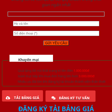
gian ngắn nhất
Khuyến mại
Quà tặng đồ nội thất trang trí lên đến
1.000.000đ
Giảm trực tiếp khi mua đơn hàng lớn hơn
3.000.000đ
Nhiều ưu đãi lớn khi đăng ký tài khoản thành viên thân thiết
TẢI BẢNG GIÁ
ĐĂNG KÝ TƯ VẤN
ĐĂNG KÝ TẢI BẢNG GIÁ