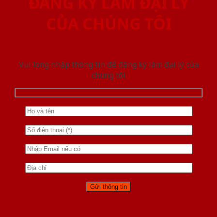
ĐĂNG KÝ LÀM ĐẠI LÝ
CỦA CHÚNG TÔI
Vui lòng nhập thông tin để đăng ký làm đại lý của
chúng tôi