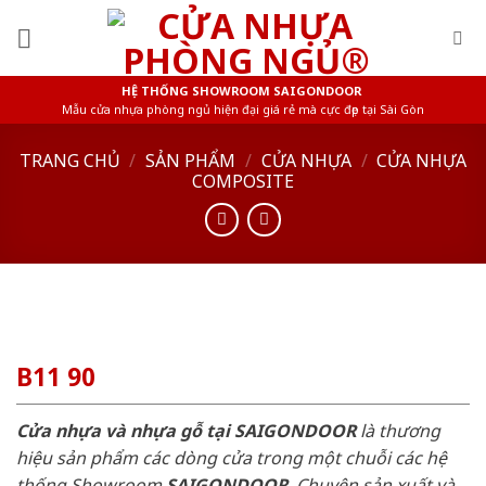
Skip
to
content
HỆ THỐNG SHOWROOM SAIGONDOOR
Mẫu cửa nhựa phòng ngủ hiện đại giá rẻ mà cực đẹp tại Sài Gòn
TRANG CHỦ
/
SẢN PHẨM
/
CỬA NHỰA
/
CỬA NHỰA
COMPOSITE
B11 90
Cửa nhựa và nhựa gỗ tại SAIGONDOOR
là thương
hiệu sản phẩm các dòng cửa trong một chuỗi các hệ
thống Showroom
SAIGONDOOR
. Chuyên sản xuất và