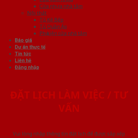
Cửa nhựa nhà tắm
Nội thất
Tủ Kệ Bếp
Tủ Quần Áo
Phụ kiện cửa nhà tắm
Báo giá
Dự án thực tế
Tin tức
Liên hệ
Đăng nhập
ĐẶT LỊCH LÀM VIỆC / TƯ
VẤN
Vui lòng nhập thông tin đặt lịch để được sắp xếp