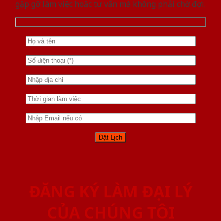
gặp gỡ làm việc hoăc tư vấn mà không phải chờ đợi.
ĐĂNG KÝ LÀM ĐẠI LÝ
CỦA CHÚNG TÔI