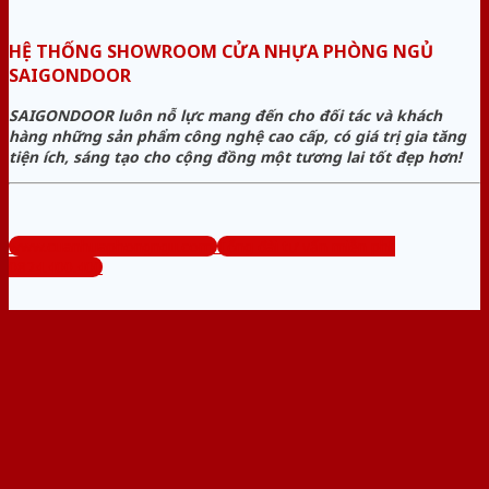
HỆ THỐNG SHOWROOM CỬA NHỰA PHÒNG NGỦ
SAIGONDOOR
SAIGONDOOR luôn nỗ lực mang đến cho đối tác và khách
hàng những sản phẩm công nghệ cao cấp, có giá trị gia tăng
tiện ích, sáng tạo cho cộng đồng một tương lai tốt đẹp hơn!
www.cuanhuaphongngu.com
Tổng đài tư vấn miễn phí:
0824.400.400