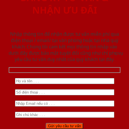
NHẬN ƯU ĐÃI
Nhập thông tin để nhận được tư vấn miễn phí qua
điện thoại / email/ tại văn phòng hoặc tại nhà quý
khách. Chúng tôi cam kết mọi thông tin nhập vào
dưới đây được bảo mật tuyệt đối cũng như chỉ phục vụ
yêu cầu tư vấn duy nhất của quý khách tại đây.