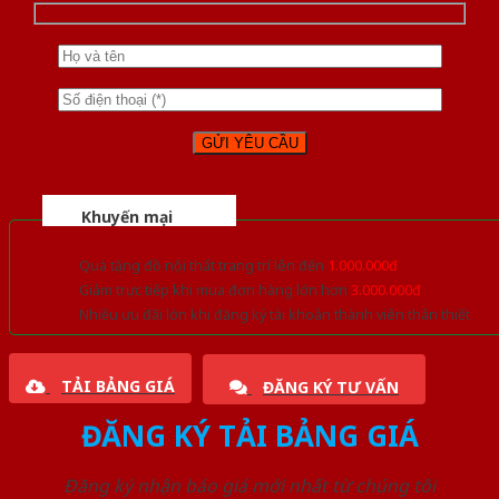
Khuyến mại
Quà tặng đồ nội thất trang trí lên đến
1.000.000đ
Giảm trực tiếp khi mua đơn hàng lớn hơn
3.000.000đ
Nhiều ưu đãi lớn khi đăng ký tài khoản thành viên thân thiết
TẢI BẢNG GIÁ
ĐĂNG KÝ TƯ VẤN
ĐĂNG KÝ TẢI BẢNG GIÁ
Đăng ký nhận báo giá mới nhất từ chúng tôi