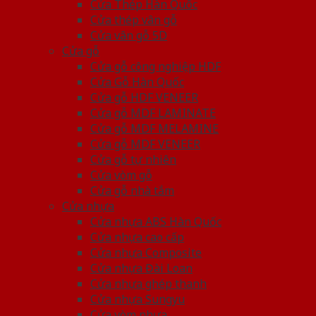
Cửa Thép Hàn Quốc
Cửa thép vân gỗ
Cửa vân gỗ 5D
Cửa gỗ
Cửa gỗ công nghiệp HDF
Cửa Gỗ Hàn Quốc
Cửa gỗ HDF VENEER
Cửa gỗ MDF LAMINATE
Cửa gỗ MDF MELAMINE
Cửa gỗ MDF VENEER
Cửa gỗ tự nhiên
Cửa vòm gỗ
Cửa gỗ nhà tắm
Cửa nhựa
Cửa nhựa ABS Hàn Quốc
Cửa nhựa cao cấp
Cửa nhựa Composite
Cửa nhựa Đài Loan
Cửa nhựa ghép thanh
Cửa nhựa Sungyu
Cửa vòm nhựa