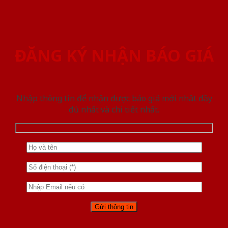
ĐĂNG KÝ NHẬN BÁO GIÁ
Nhập thông tin để nhận được báo giá mới nhât đầy
đủ nhất và chi tiết nhất.