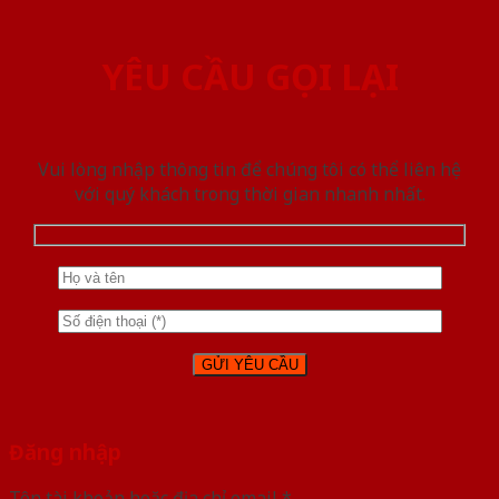
YÊU CẦU GỌI LẠI
Vui lòng nhập thông tin để chúng tôi có thể liên hệ
với quý khách trong thời gian nhanh nhất.
Đăng nhập
Tên tài khoản hoặc địa chỉ email
*