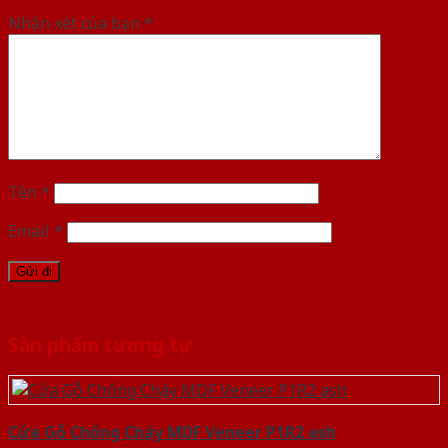
Nhận xét của bạn
*
Tên
*
Email
*
Sản phẩm tương tự
Cửa Gỗ Chống Cháy MDF Veneer P1R2 ash