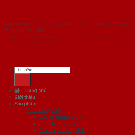
SaigonDoor™
- Hệ thống Showroom cửa nhựa phòng ngủ
hàng đầu Việt Nam
Copyright ⓒ 2016 – 2026 SaigonDoor™ - www.cuanhuaphongngu.com |
Đơn vị chủ quản SaigonDoor
Tìm
kiếm:
Trang chủ
Giới thiệu
Sản phẩm
Cửa chống cháy
Cửa gỗ chống cháy
Cửa nhôm vân gỗ
Cửa thép chống cháy