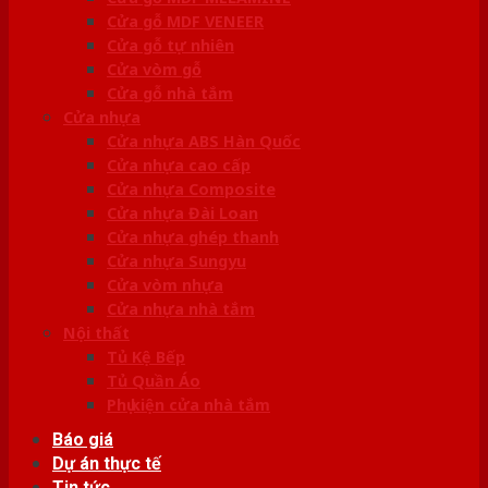
Cửa gỗ MDF VENEER
Cửa gỗ tự nhiên
Cửa vòm gỗ
Cửa gỗ nhà tắm
Cửa nhựa
Cửa nhựa ABS Hàn Quốc
Cửa nhựa cao cấp
Cửa nhựa Composite
Cửa nhựa Đài Loan
Cửa nhựa ghép thanh
Cửa nhựa Sungyu
Cửa vòm nhựa
Cửa nhựa nhà tắm
Nội thất
Tủ Kệ Bếp
Tủ Quần Áo
Phụ kiện cửa nhà tắm
Báo giá
Dự án thực tế
Tin tức