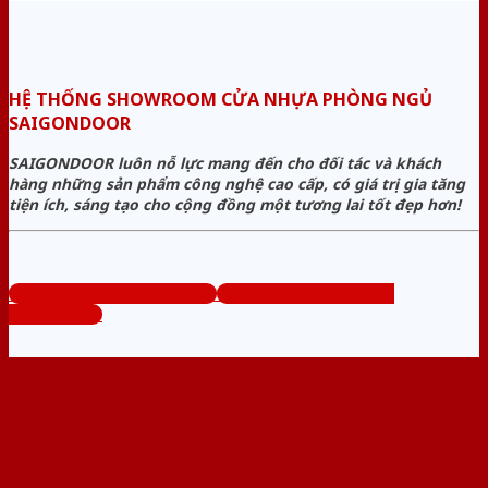
HỆ THỐNG SHOWROOM CỬA NHỰA PHÒNG NGỦ
SAIGONDOOR
SAIGONDOOR luôn nỗ lực mang đến cho đối tác và khách
hàng những sản phẩm công nghệ cao cấp, có giá trị gia tăng
tiện ích, sáng tạo cho cộng đồng một tương lai tốt đẹp hơn!
www.cuanhuaphongngu.com
Tổng đài tư vấn miễn phí:
0824.400.400