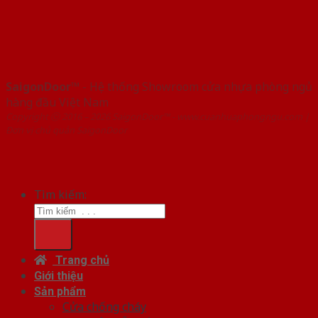
SaigonDoor™
- Hệ thống Showroom cửa nhựa phòng ngủ
hàng đầu Việt Nam
Copyright ⓒ 2016 – 2026 SaigonDoor™ - www.cuanhuaphongngu.com |
Đơn vị chủ quản SaigonDoor
Tìm kiếm:
Trang chủ
Giới thiệu
Sản phẩm
Cửa chống cháy