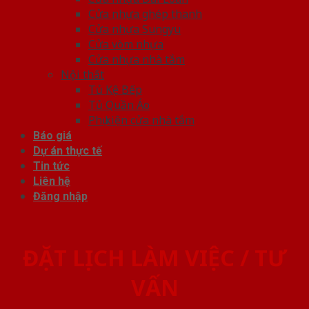
Cửa nhựa ghép thanh
Cửa nhựa Sungyu
Cửa vòm nhựa
Cửa nhựa nhà tắm
Nội thất
Tủ Kệ Bếp
Tủ Quần Áo
Phụ kiện cửa nhà tắm
Báo giá
Dự án thực tế
Tin tức
Liên hệ
Đăng nhập
ĐẶT LỊCH LÀM VIỆC / TƯ
VẤN