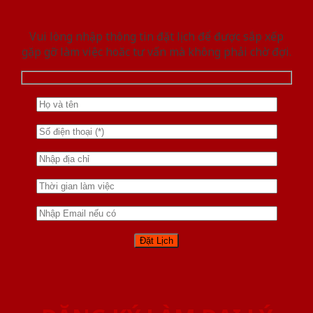
Vui lòng nhập thông tin đặt lịch để được sắp xếp
gặp gỡ làm việc hoăc tư vấn mà không phải chờ đợi.