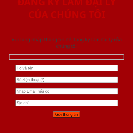
ĐĂNG KÝ LÀM ĐẠI LÝ
CỦA CHÚNG TÔI
Vui lòng nhập thông tin để đăng ký làm đại lý của
chúng tôi