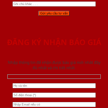
ĐĂNG KÝ NHẬN BÁO GIÁ
Nhập thông tin để nhận được báo giá mới nhât đầy
đủ nhất và chi tiết nhất.