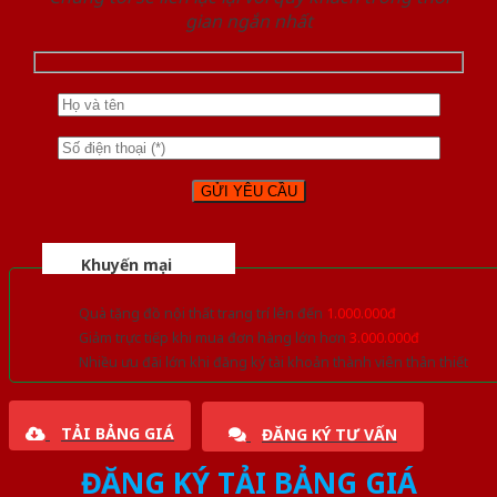
gian ngắn nhất
Khuyến mại
Quà tặng đồ nội thất trang trí lên đến
1.000.000đ
Giảm trực tiếp khi mua đơn hàng lớn hơn
3.000.000đ
Nhiều ưu đãi lớn khi đăng ký tài khoản thành viên thân thiết
TẢI BẢNG GIÁ
ĐĂNG KÝ TƯ VẤN
ĐĂNG KÝ TẢI BẢNG GIÁ