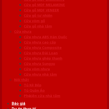
Cửa gỗ MDF MELAMINE
Cửa gỗ MDF VENEER
Cửa gỗ tự nhiên
Cửa vòm gỗ
Cửa gỗ nhà tắm
Cửa nhựa
Cửa nhựa ABS Hàn Quốc
Cửa nhựa cao cấp
Cửa nhựa Composite
Cửa nhựa Đài Loan
Cửa nhựa ghép thanh
Cửa nhựa Sungyu
Cửa vòm nhựa
Cửa nhựa nhà tắm
Nội thất
Tủ Kệ Bếp
Tủ Quần Áo
Phụ kiện cửa nhà tắm
Báo giá
Dự án thực tế