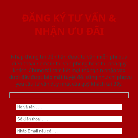
ĐĂNG KÝ TƯ VẤN &
NHẬN ƯU ĐÃI
Nhập thông tin để nhận được tư vấn miễn phí qua
điện thoại / email/ tại văn phòng hoặc tại nhà quý
khách. Chúng tôi cam kết mọi thông tin nhập vào
dưới đây được bảo mật tuyệt đối cũng như chỉ phục vụ
yêu cầu tư vấn duy nhất của quý khách tại đây.