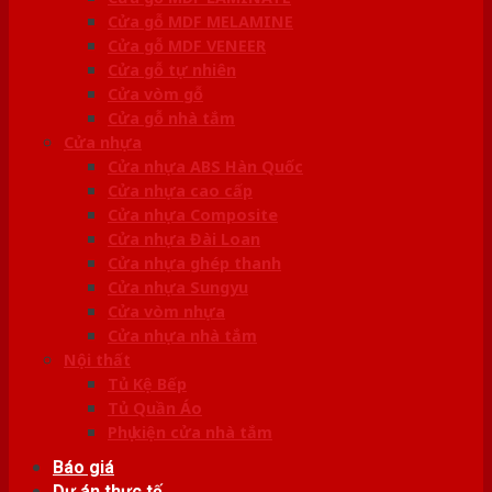
Cửa gỗ MDF MELAMINE
Cửa gỗ MDF VENEER
Cửa gỗ tự nhiên
Cửa vòm gỗ
Cửa gỗ nhà tắm
Cửa nhựa
Cửa nhựa ABS Hàn Quốc
Cửa nhựa cao cấp
Cửa nhựa Composite
Cửa nhựa Đài Loan
Cửa nhựa ghép thanh
Cửa nhựa Sungyu
Cửa vòm nhựa
Cửa nhựa nhà tắm
Nội thất
Tủ Kệ Bếp
Tủ Quần Áo
Phụ kiện cửa nhà tắm
Báo giá
Dự án thực tế