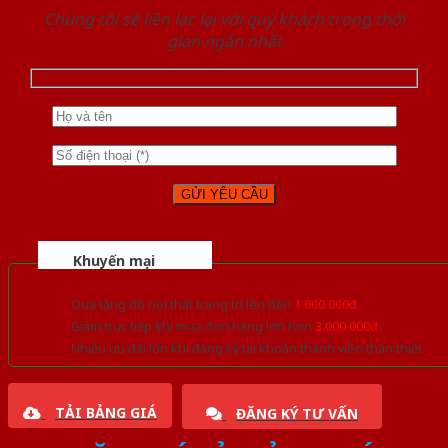
Chúng tôi sẽ liên lạc lại với quý khách trong thời
gian ngắn nhất
Khuyến mại
Quà tặng đồ nội thất trang trí lên đến
1.000.000đ
Giảm trực tiếp khi mua đơn hàng lớn hơn
3.000.000đ
Nhiều ưu đãi lớn khi đăng ký tài khoản thành viên thân thiết
TẢI BẢNG GIÁ
ĐĂNG KÝ TƯ VẤN