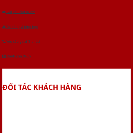
Âu.Chúng tôi tự tin là nhà sản xuất & cung cấp hàng đầu tại Việt Nam!
Gửi yêu cầu tư vấn
Tải báo giá tổng hợp
Yêu cầu gọi lại (3 phút)
Dành cho đại lý
ĐỐI TÁC KHÁCH HÀNG