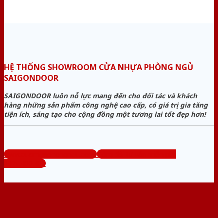
HỆ THỐNG SHOWROOM CỬA NHỰA PHÒNG NGỦ
SAIGONDOOR
SAIGONDOOR luôn nỗ lực mang đến cho đối tác và khách
hàng những sản phẩm công nghệ cao cấp, có giá trị gia tăng
tiện ích, sáng tạo cho cộng đồng một tương lai tốt đẹp hơn!
www.cuanhuaphongngu.com
Tổng đài tư vấn miễn phí:
0824.400.400