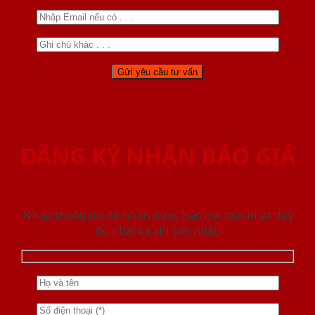
ĐĂNG KÝ NHẬN BÁO GIÁ
Nhập thông tin để nhận được báo giá mới nhât đầy
đủ nhất và chi tiết nhất.