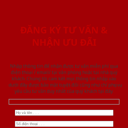
ĐĂNG KÝ TƯ VẤN &
NHẬN ƯU ĐÃI
Nhập thông tin để nhận được tư vấn miễn phí qua
điện thoại / email/ tại văn phòng hoặc tại nhà quý
khách. Chúng tôi cam kết mọi thông tin nhập vào
dưới đây được bảo mật tuyệt đối cũng như chỉ phục vụ
yêu cầu tư vấn duy nhất của quý khách tại đây.