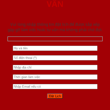
VẤN
Vui lòng nhập thông tin đặt lịch để được sắp xếp
gặp gỡ làm việc hoăc tư vấn mà không phải chờ đợi.