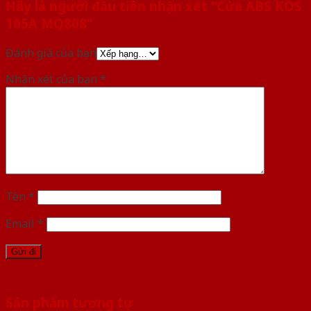
Hãy là người đầu tiên nhận xét “Cửa ABS KOS
105A MQ808”
Đánh giá của bạn
Nhận xét của bạn
*
Tên
*
Email
*
Sản phẩm tương tự