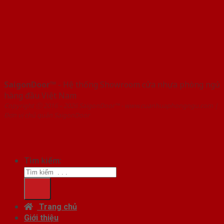
SaigonDoor™
- Hệ thống Showroom cửa nhựa phòng ngủ
hàng đầu Việt Nam
Copyright ⓒ 2016 – 2026 SaigonDoor™ - www.cuanhuaphongngu.com |
Đơn vị chủ quản SaigonDoor
Tìm kiếm:
Trang chủ
Giới thiệu