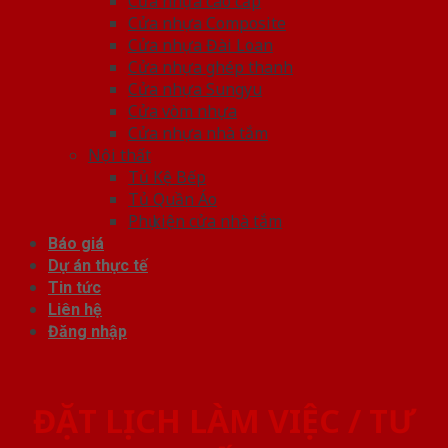
Cửa nhựa cao cấp
Cửa nhựa Composite
Cửa nhựa Đài Loan
Cửa nhựa ghép thanh
Cửa nhựa Sungyu
Cửa vòm nhựa
Cửa nhựa nhà tắm
Nội thất
Tủ Kệ Bếp
Tủ Quần Áo
Phụ kiện cửa nhà tắm
Báo giá
Dự án thực tế
Tin tức
Liên hệ
Đăng nhập
ĐẶT LỊCH LÀM VIỆC / TƯ