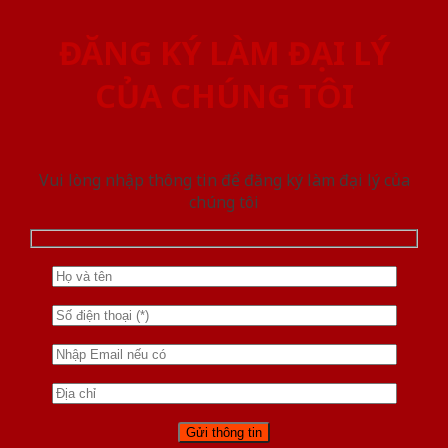
ĐĂNG KÝ LÀM ĐẠI LÝ
CỦA CHÚNG TÔI
Vui lòng nhập thông tin để đăng ký làm đại lý của
chúng tôi