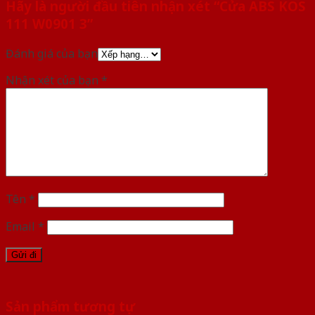
Hãy là người đầu tiên nhận xét “Cửa ABS KOS
111 W0901 3”
Đánh giá của bạn
Nhận xét của bạn
*
Tên
*
Email
*
Sản phẩm tương tự