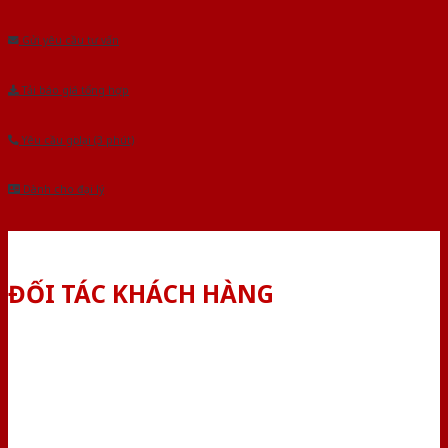
Âu.Chúng tôi tự tin là nhà sản xuất & cung cấp hàng đầu tại Việt Nam!
Gửi yêu cầu tư vấn
Tải báo giá tổng hợp
Yêu cầu gọi lại (3 phút)
Dành cho đại lý
ĐỐI TÁC KHÁCH HÀNG