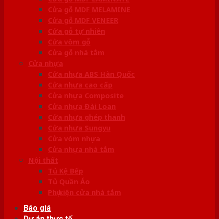
Cửa gỗ MDF MELAMINE
Cửa gỗ MDF VENEER
Cửa gỗ tự nhiên
Cửa vòm gỗ
Cửa gỗ nhà tắm
Cửa nhựa
Cửa nhựa ABS Hàn Quốc
Cửa nhựa cao cấp
Cửa nhựa Composite
Cửa nhựa Đài Loan
Cửa nhựa ghép thanh
Cửa nhựa Sungyu
Cửa vòm nhựa
Cửa nhựa nhà tắm
Nội thất
Tủ Kệ Bếp
Tủ Quần Áo
Phụ kiện cửa nhà tắm
Báo giá
Dự án thực tế