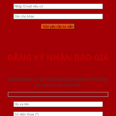
ĐĂNG KÝ NHẬN BÁO GIÁ
Nhập thông tin để nhận được báo giá mới nhât đầy
đủ nhất và chi tiết nhất.