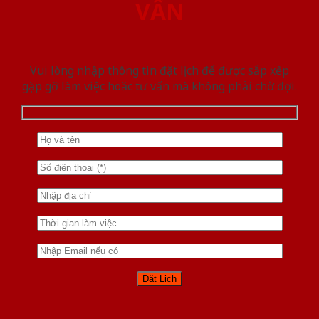
VẤN
Vui lòng nhập thông tin đặt lịch để được sắp xếp
gặp gỡ làm việc hoăc tư vấn mà không phải chờ đợi.