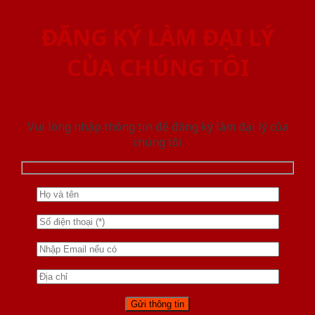
ĐĂNG KÝ LÀM ĐẠI LÝ
CỦA CHÚNG TÔI
Vui lòng nhập thông tin để đăng ký làm đại lý của
chúng tôi