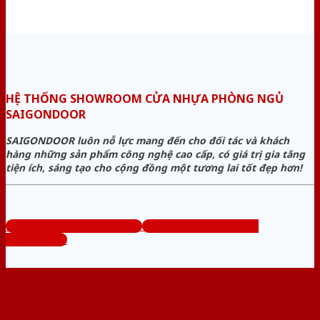
HỆ THỐNG SHOWROOM CỬA NHỰA PHÒNG NGỦ
SAIGONDOOR
SAIGONDOOR luôn nỗ lực mang đến cho đối tác và khách
hàng những sản phẩm công nghệ cao cấp, có giá trị gia tăng
tiện ích, sáng tạo cho cộng đồng một tương lai tốt đẹp hơn!
www.cuanhuaphongngu.com
Tổng đài tư vấn miễn phí:
0824.400.400