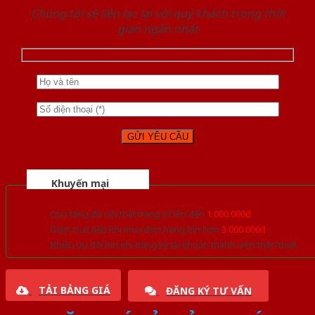
Chúng tôi sẽ liên lạc lại với quý khách trong thời
gian ngắn nhất
Khuyến mại
Quà tặng đồ nội thất trang trí lên đến
1.000.000đ
Giảm trực tiếp khi mua đơn hàng lớn hơn
3.000.000đ
Nhiều ưu đãi lớn khi đăng ký tài khoản thành viên thân thiết
TẢI BẢNG GIÁ
ĐĂNG KÝ TƯ VẤN