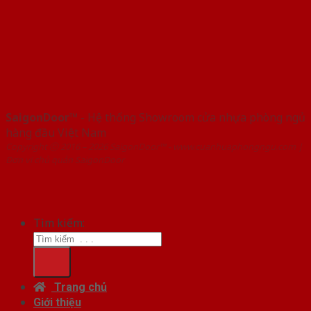
SaigonDoor™
- Hệ thống Showroom cửa nhựa phòng ngủ
hàng đầu Việt Nam
Copyright ⓒ 2016 – 2026 SaigonDoor™ - www.cuanhuaphongngu.com |
Đơn vị chủ quản SaigonDoor
Tìm kiếm:
Trang chủ
Giới thiệu