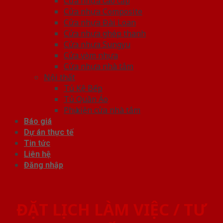
Cửa nhựa cao cấp
Cửa nhựa Composite
Cửa nhựa Đài Loan
Cửa nhựa ghép thanh
Cửa nhựa Sungyu
Cửa vòm nhựa
Cửa nhựa nhà tắm
Nội thất
Tủ Kệ Bếp
Tủ Quần Áo
Phụ kiện cửa nhà tắm
Báo giá
Dự án thực tế
Tin tức
Liên hệ
Đăng nhập
ĐẶT LỊCH LÀM VIỆC / TƯ