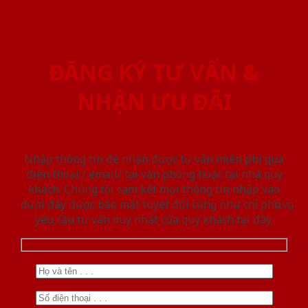
ĐĂNG KÝ TƯ VẤN &
NHẬN ƯU ĐÃI
Nhập thông tin để nhận được tư vấn miễn phí qua
điện thoại / email/ tại văn phòng hoặc tại nhà quý
khách. Chúng tôi cam kết mọi thông tin nhập vào
dưới đây được bảo mật tuyệt đối cũng như chỉ phục vụ
yêu cầu tư vấn duy nhất của quý khách tại đây.