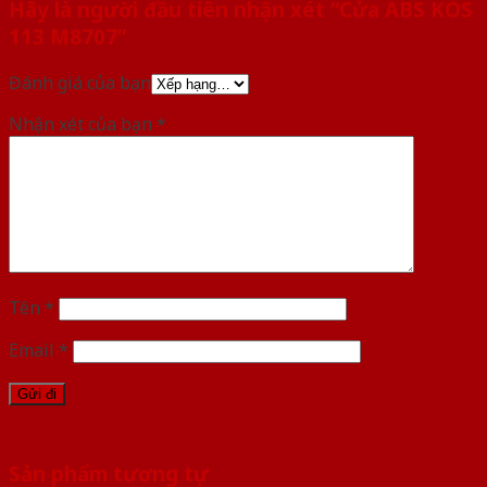
Hãy là người đầu tiên nhận xét “Cửa ABS KOS
113 M8707”
Đánh giá của bạn
Nhận xét của bạn
*
Tên
*
Email
*
Sản phẩm tương tự