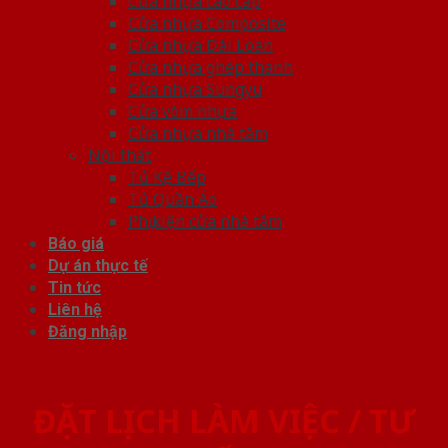
Cửa nhựa cao cấp
Cửa nhựa Composite
Cửa nhựa Đài Loan
Cửa nhựa ghép thanh
Cửa nhựa Sungyu
Cửa vòm nhựa
Cửa nhựa nhà tắm
Nội thất
Tủ Kệ Bếp
Tủ Quần Áo
Phụ kiện cửa nhà tắm
Báo giá
Dự án thực tế
Tin tức
Liên hệ
Đăng nhập
ĐẶT LỊCH LÀM VIỆC / TƯ