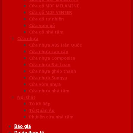
Cửa gỗ MDF MELAMINE
Cửa gỗ MDF VENEER
Cửa gỗ tự nhiên
Cửa vòm gỗ
Cửa gỗ nhà tắm
Cửa nhựa
Cửa nhựa ABS Hàn Quốc
Cửa nhựa cao cấp
Cửa nhựa Composite
Cửa nhựa Đài Loan
Cửa nhựa ghép thanh
Cửa nhựa Sungyu
Cửa vòm nhựa
Cửa nhựa nhà tắm
Nội thất
Tủ Kệ Bếp
Tủ Quần Áo
Phụ kiện cửa nhà tắm
Báo giá
Dự án thực tế