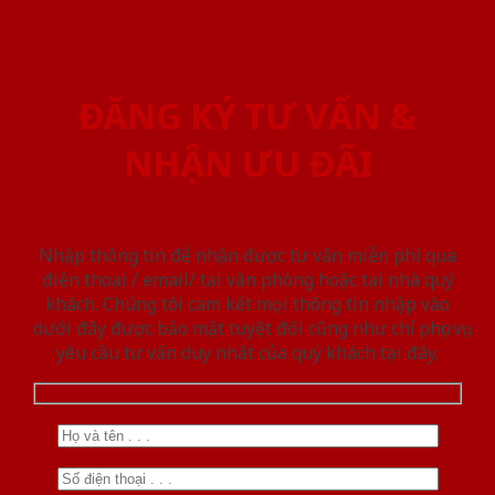
ĐĂNG KÝ TƯ VẤN &
NHẬN ƯU ĐÃI
Nhập thông tin để nhận được tư vấn miễn phí qua
điện thoại / email/ tại văn phòng hoặc tại nhà quý
khách. Chúng tôi cam kết mọi thông tin nhập vào
dưới đây được bảo mật tuyệt đối cũng như chỉ phục vụ
yêu cầu tư vấn duy nhất của quý khách tại đây.