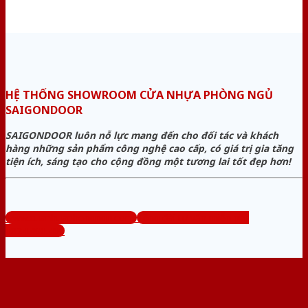
HỆ THỐNG SHOWROOM CỬA NHỰA PHÒNG NGỦ
SAIGONDOOR
SAIGONDOOR luôn nỗ lực mang đến cho đối tác và khách
hàng những sản phẩm công nghệ cao cấp, có giá trị gia tăng
tiện ích, sáng tạo cho cộng đồng một tương lai tốt đẹp hơn!
www.cuanhuaphongngu.com
Tổng đài tư vấn miễn phí:
0824.400.400