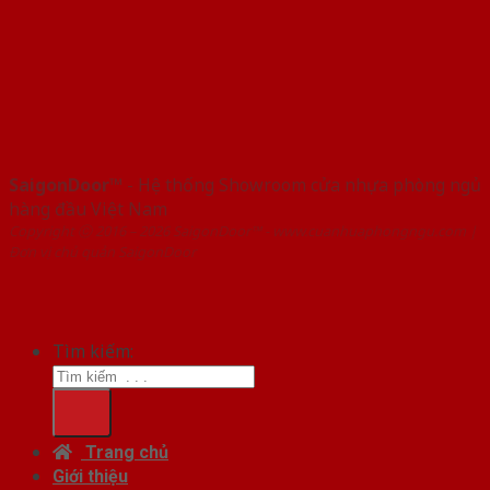
SaigonDoor™
- Hệ thống Showroom cửa nhựa phòng ngủ
hàng đầu Việt Nam
Copyright ⓒ 2016 – 2026 SaigonDoor™ - www.cuanhuaphongngu.com |
Đơn vị chủ quản SaigonDoor
Tìm kiếm:
Trang chủ
Giới thiệu