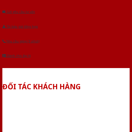
Âu.Chúng tôi tự tin là nhà sản xuất & cung cấp hàng đầu tại Việt Nam!
Gửi yêu cầu tư vấn
Tải báo giá tổng hợp
Yêu cầu gọi lại (3 phút)
Dành cho đại lý
ĐỐI TÁC KHÁCH HÀNG