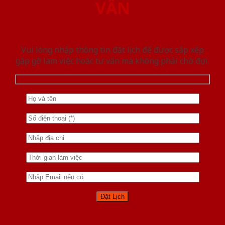
VẤN
Vui lòng nhập thông tin đặt lịch để được sắp xếp
gặp gỡ làm việc hoăc tư vấn mà không phải chờ đợi.