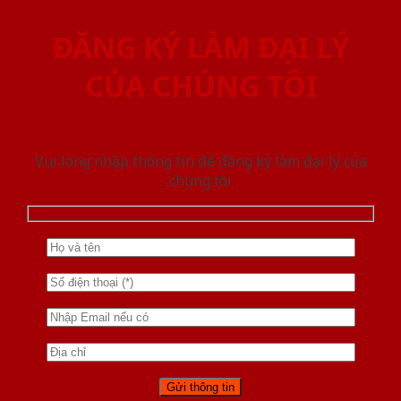
ĐĂNG KÝ LÀM ĐẠI LÝ
CỦA CHÚNG TÔI
Vui lòng nhập thông tin để đăng ký làm đại lý của
chúng tôi