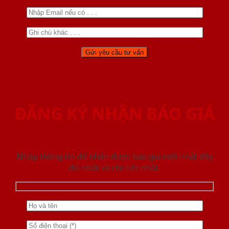
ĐĂNG KÝ NHẬN BÁO GIÁ
Nhập thông tin để nhận được báo giá mới nhât đầy
đủ nhất và chi tiết nhất.