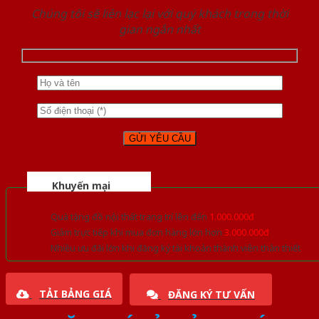
Chúng tôi sẽ liên lạc lại với quý khách trong thời
gian ngắn nhất
Khuyến mại
Quà tặng đồ nội thất trang trí lên đến
1.000.000đ
Giảm trực tiếp khi mua đơn hàng lớn hơn
3.000.000đ
Nhiều ưu đãi lớn khi đăng ký tài khoản thành viên thân thiết
TẢI BẢNG GIÁ
ĐĂNG KÝ TƯ VẤN