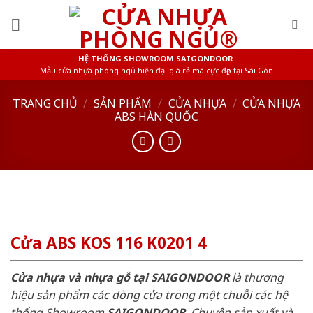
Skip
to
content
HỆ THỐNG SHOWROOM SAIGONDOOR
Mẫu cửa nhựa phòng ngủ hiện đại giá rẻ mà cực đẹp tại Sài Gòn
TRANG CHỦ
/
SẢN PHẨM
/
CỬA NHỰA
/
CỬA NHỰA
ABS HÀN QUỐC
Cửa ABS KOS 116 K0201 4
Cửa nhựa và nhựa gỗ tại SAIGONDOOR
là thương
hiệu sản phẩm các dòng cửa trong một chuỗi các hệ
thống Showroom
SAIGONDOOR
. Chuyên sản xuất và