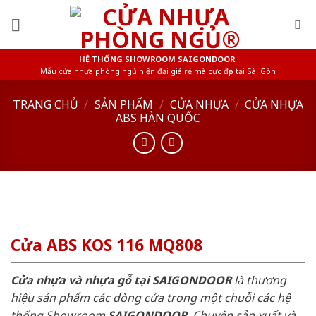
Skip
to
content
HỆ THỐNG SHOWROOM SAIGONDOOR
Mẫu cửa nhựa phòng ngủ hiện đại giá rẻ mà cực đẹp tại Sài Gòn
TRANG CHỦ
/
SẢN PHẨM
/
CỬA NHỰA
/
CỬA NHỰA
ABS HÀN QUỐC
Cửa ABS KOS 116 MQ808
Cửa nhựa và nhựa gỗ tại SAIGONDOOR
là thương
hiệu sản phẩm các dòng cửa trong một chuỗi các hệ
thống Showroom
SAIGONDOOR
. Chuyên sản xuất và