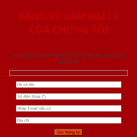
ĐĂNG KÝ LÀM ĐẠI LÝ
CỦA CHÚNG TÔI
Vui lòng nhập thông tin để đăng ký làm đại lý của
chúng tôi