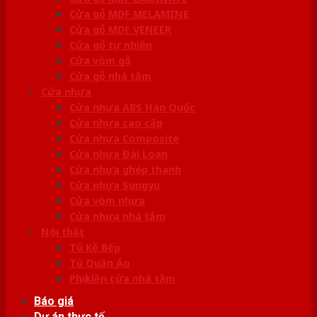
Cửa gỗ MDF MELAMINE
Cửa gỗ MDF VENEER
Cửa gỗ tự nhiên
Cửa vòm gỗ
Cửa gỗ nhà tắm
Cửa nhựa
Cửa nhựa ABS Hàn Quốc
Cửa nhựa cao cấp
Cửa nhựa Composite
Cửa nhựa Đài Loan
Cửa nhựa ghép thanh
Cửa nhựa Sungyu
Cửa vòm nhựa
Cửa nhựa nhà tắm
Nội thất
Tủ Kệ Bếp
Tủ Quần Áo
Phụ kiện cửa nhà tắm
Báo giá
Dự án thực tế