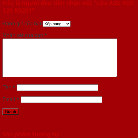
Hãy là người đầu tiên nhận xét “Cửa ABS KOS
120 K0201”
Đánh giá của bạn
Nhận xét của bạn
*
Tên
*
Email
*
Sản phẩm tương tự