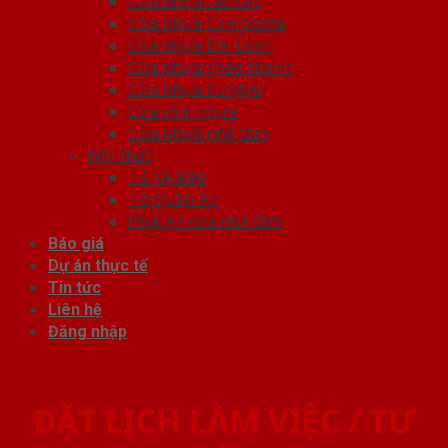
Cửa nhựa cao cấp
Cửa nhựa Composite
Cửa nhựa Đài Loan
Cửa nhựa ghép thanh
Cửa nhựa Sungyu
Cửa vòm nhựa
Cửa nhựa nhà tắm
Nội thất
Tủ Kệ Bếp
Tủ Quần Áo
Phụ kiện cửa nhà tắm
Báo giá
Dự án thực tế
Tin tức
Liên hệ
Đăng nhập
ĐẶT LỊCH LÀM VIỆC / TƯ