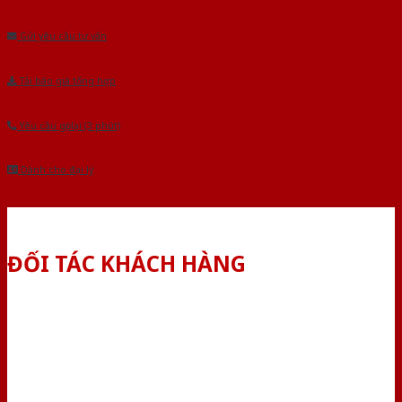
Âu.Chúng tôi tự tin là nhà sản xuất & cung cấp hàng đầu tại Việt Nam!
Gửi yêu cầu tư vấn
Tải báo giá tổng hợp
Yêu cầu gọi lại (3 phút)
Dành cho đại lý
ĐỐI TÁC KHÁCH HÀNG