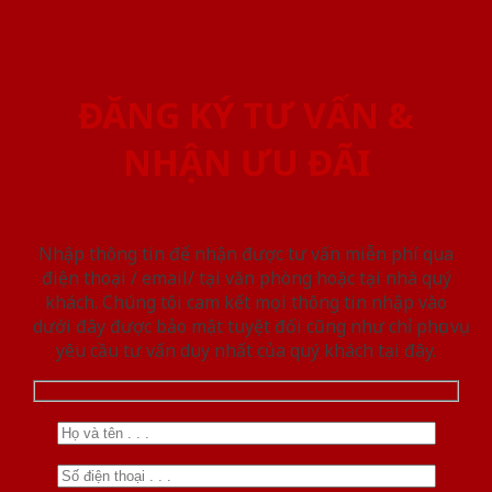
ĐĂNG KÝ TƯ VẤN &
NHẬN ƯU ĐÃI
Nhập thông tin để nhận được tư vấn miễn phí qua
điện thoại / email/ tại văn phòng hoặc tại nhà quý
khách. Chúng tôi cam kết mọi thông tin nhập vào
dưới đây được bảo mật tuyệt đối cũng như chỉ phục vụ
yêu cầu tư vấn duy nhất của quý khách tại đây.