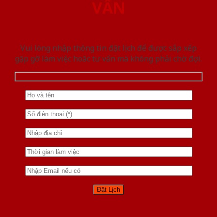
VẤN
Vui lòng nhập thông tin đặt lịch để được sắp xếp
gặp gỡ làm việc hoăc tư vấn mà không phải chờ đợi.