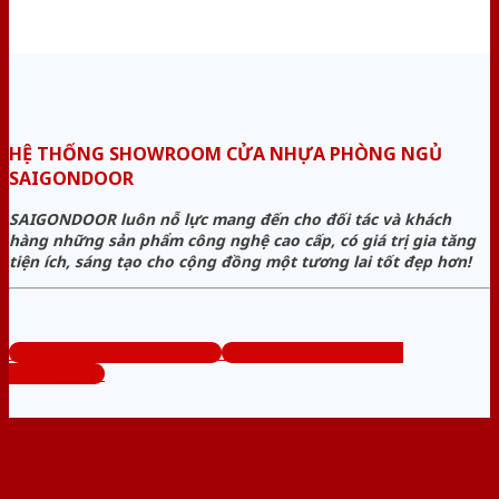
HỆ THỐNG SHOWROOM CỬA NHỰA PHÒNG NGỦ
SAIGONDOOR
SAIGONDOOR luôn nỗ lực mang đến cho đối tác và khách
hàng những sản phẩm công nghệ cao cấp, có giá trị gia tăng
tiện ích, sáng tạo cho cộng đồng một tương lai tốt đẹp hơn!
www.cuanhuaphongngu.com
Tổng đài tư vấn miễn phí:
0824.400.400