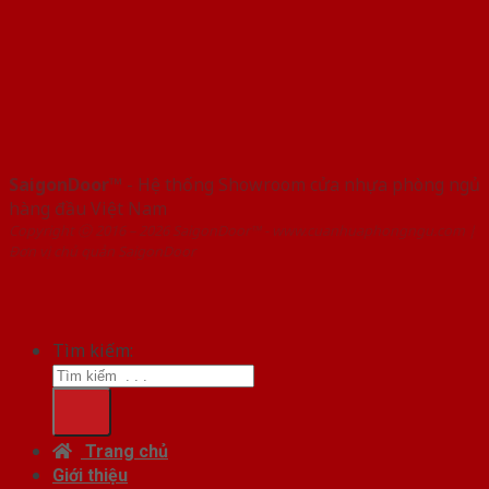
SaigonDoor™
- Hệ thống Showroom cửa nhựa phòng ngủ
hàng đầu Việt Nam
Copyright ⓒ 2016 – 2026 SaigonDoor™ - www.cuanhuaphongngu.com |
Đơn vị chủ quản SaigonDoor
Tìm kiếm:
Trang chủ
Giới thiệu