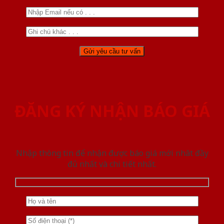
ĐĂNG KÝ NHẬN BÁO GIÁ
Nhập thông tin để nhận được báo giá mới nhât đầy
đủ nhất và chi tiết nhất.