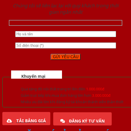
Chúng tôi sẽ liên lạc lại với quý khách trong thời
gian ngắn nhất
Khuyến mại
Quà tặng đồ nội thất trang trí lên đến
1.000.000đ
Giảm trực tiếp khi mua đơn hàng lớn hơn
3.000.000đ
Nhiều ưu đãi lớn khi đăng ký tài khoản thành viên thân thiết
TẢI BẢNG GIÁ
ĐĂNG KÝ TƯ VẤN