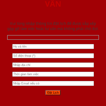
VẤN
Vui lòng nhập thông tin đặt lịch để được sắp xếp
gặp gỡ làm việc hoăc tư vấn mà không phải chờ đợi.