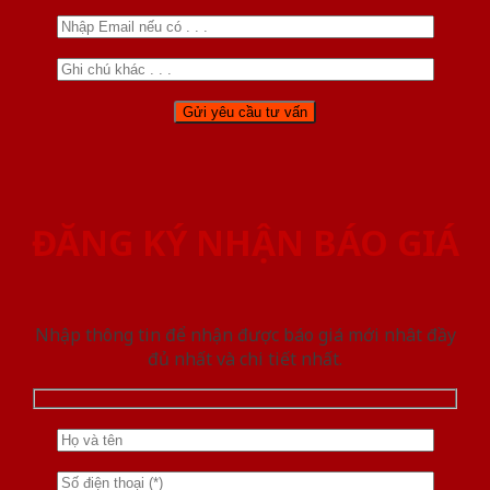
ĐĂNG KÝ NHẬN BÁO GIÁ
Nhập thông tin để nhận được báo giá mới nhât đầy
đủ nhất và chi tiết nhất.