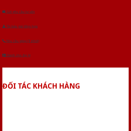
Âu.Chúng tôi tự tin là nhà sản xuất & cung cấp hàng đầu tại Việt Nam!
Gửi yêu cầu tư vấn
Tải báo giá tổng hợp
Yêu cầu gọi lại (3 phút)
Dành cho đại lý
ĐỐI TÁC KHÁCH HÀNG