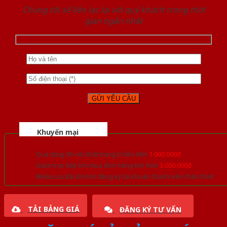
Chúng tôi sẽ liên lạc lại với quý khách trong thời
gian ngắn nhất
Khuyến mại
Quà tặng đồ nội thất trang trí lên đến
1.000.000đ
Giảm trực tiếp khi mua đơn hàng lớn hơn
3.000.000đ
Nhiều ưu đãi lớn khi đăng ký tài khoản thành viên thân thiết
TẢI BẢNG GIÁ
ĐĂNG KÝ TƯ VẤN