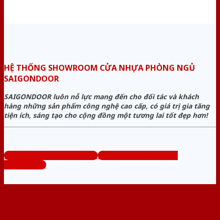
HỆ THỐNG SHOWROOM CỬA NHỰA PHÒNG NGỦ
SAIGONDOOR
SAIGONDOOR luôn nỗ lực mang đến cho đối tác và khách
hàng những sản phẩm công nghệ cao cấp, có giá trị gia tăng
tiện ích, sáng tạo cho cộng đồng một tương lai tốt đẹp hơn!
www.cuanhuaphongngu.com
Tổng đài tư vấn miễn phí:
0824.400.400