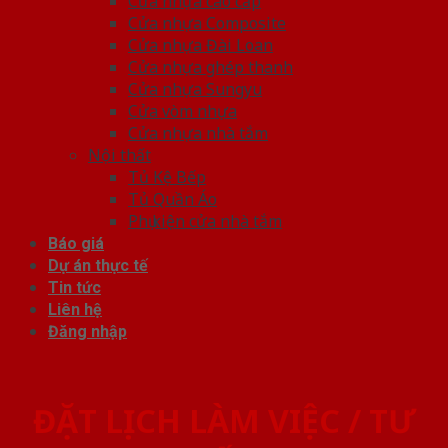
Cửa nhựa cao cấp
Cửa nhựa Composite
Cửa nhựa Đài Loan
Cửa nhựa ghép thanh
Cửa nhựa Sungyu
Cửa vòm nhựa
Cửa nhựa nhà tắm
Nội thất
Tủ Kệ Bếp
Tủ Quần Áo
Phụ kiện cửa nhà tắm
Báo giá
Dự án thực tế
Tin tức
Liên hệ
Đăng nhập
ĐẶT LỊCH LÀM VIỆC / TƯ