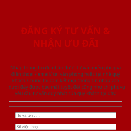
ĐĂNG KÝ TƯ VẤN &
NHẬN ƯU ĐÃI
Nhập thông tin để nhận được tư vấn miễn phí qua
điện thoại / email/ tại văn phòng hoặc tại nhà quý
khách. Chúng tôi cam kết mọi thông tin nhập vào
dưới đây được bảo mật tuyệt đối cũng như chỉ phục vụ
yêu cầu tư vấn duy nhất của quý khách tại đây.