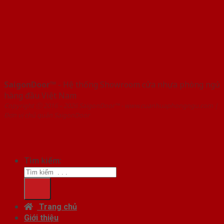
SaigonDoor™
- Hệ thống Showroom cửa nhựa phòng ngủ
hàng đầu Việt Nam
Copyright ⓒ 2016 – 2026 SaigonDoor™ - www.cuanhuaphongngu.com |
Đơn vị chủ quản SaigonDoor
Tìm kiếm:
Trang chủ
Giới thiệu