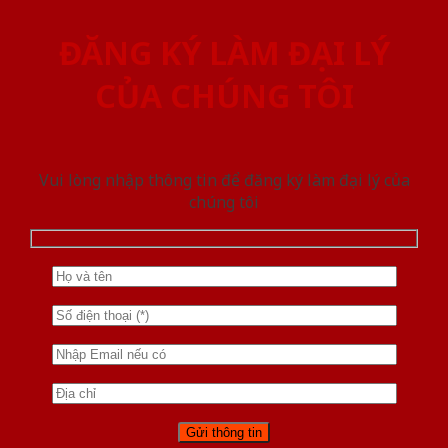
ĐĂNG KÝ LÀM ĐẠI LÝ
CỦA CHÚNG TÔI
Vui lòng nhập thông tin để đăng ký làm đại lý của
chúng tôi