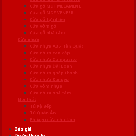
Cửa gỗ MDF MELAMINE
Cửa gỗ MDF VENEER
Cửa gỗ tự nhiên
Cửa vòm gỗ
Cửa gỗ nhà tắm
Cửa nhựa
Cửa nhựa ABS Hàn Quốc
Cửa nhựa cao cấp
Cửa nhựa Composite
Cửa nhựa Đài Loan
Cửa nhựa ghép thanh
Cửa nhựa Sungyu
Cửa vòm nhựa
Cửa nhựa nhà tắm
Nội thất
Tủ Kệ Bếp
Tủ Quần Áo
Phụ kiện cửa nhà tắm
Báo giá
Dự án thực tế