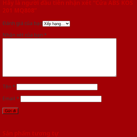
Hãy là người đầu tiên nhận xét “Cửa ABS KOS
201 MQ808”
Đánh giá của bạn
Nhận xét của bạn
*
Tên
*
Email
*
Sản phẩm tương tự