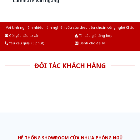
Laminate van ngang
Với kinh nghiệm nhiêu năm nghiên cứu cửa theo tiêu chuẩn công nghệ Châu
Âu.Chúng tôi tự tin là nhà sản xuất & cung cấp hàng đầu tại Việt Nam!
Gửi yêu cầu tư vấn
Tải báo giá tổng hợp
Yêu cầu gọi lại (3 phút)
Dành cho đại lý
ĐỐI TÁC KHÁCH HÀNG
HỆ THỐNG SHOWROOM CỬA NHỰA PHÒNG NGỦ