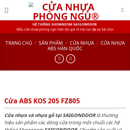
Skip
to
content
HỆ THỐNG SHOWROOM SAIGONDOOR
Mẫu cửa nhựa phòng ngủ hiện đại giá rẻ mà cực đẹp tại Sài Gòn
TRANG CHỦ
/
SẢN PHẨM
/
CỬA NHỰA
/
CỬA NHỰA
ABS HÀN QUỐC
Cửa ABS KOS 205 FZ805
Cửa nhựa và nhựa gỗ tại SAIGONDOOR
là thương
hiệu sản phẩm các dòng cửa trong một chuỗi các hệ
thống Showroom
SAIGONDOOR
. Chuyên sản xuất và