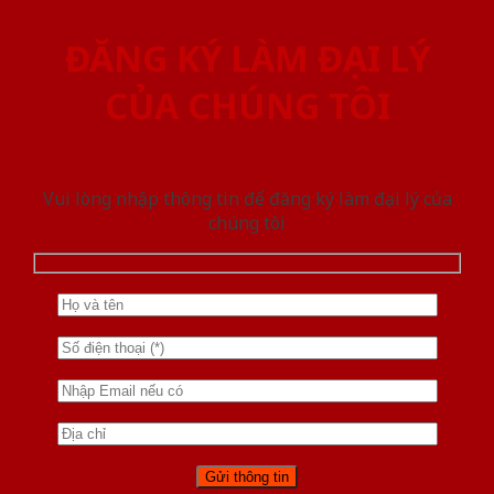
ĐĂNG KÝ LÀM ĐẠI LÝ
CỦA CHÚNG TÔI
Vui lòng nhập thông tin để đăng ký làm đại lý của
chúng tôi