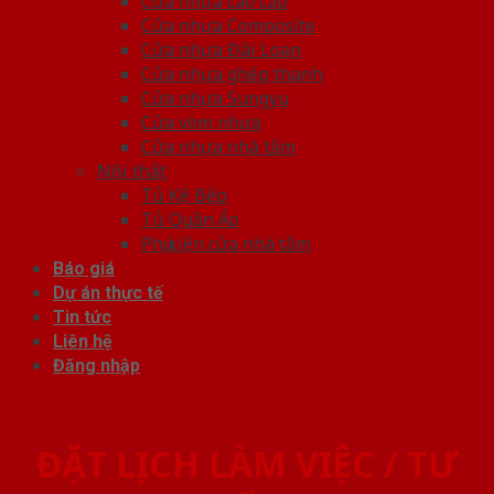
Cửa nhựa cao cấp
Cửa nhựa Composite
Cửa nhựa Đài Loan
Cửa nhựa ghép thanh
Cửa nhựa Sungyu
Cửa vòm nhựa
Cửa nhựa nhà tắm
Nội thất
Tủ Kệ Bếp
Tủ Quần Áo
Phụ kiện cửa nhà tắm
Báo giá
Dự án thực tế
Tin tức
Liên hệ
Đăng nhập
ĐẶT LỊCH LÀM VIỆC / TƯ