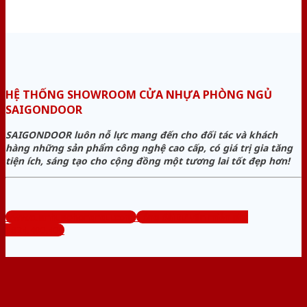
HỆ THỐNG SHOWROOM CỬA NHỰA PHÒNG NGỦ
SAIGONDOOR
SAIGONDOOR luôn nỗ lực mang đến cho đối tác và khách
hàng những sản phẩm công nghệ cao cấp, có giá trị gia tăng
tiện ích, sáng tạo cho cộng đồng một tương lai tốt đẹp hơn!
www.cuanhuaphongngu.com
Tổng đài tư vấn miễn phí:
0824.400.400