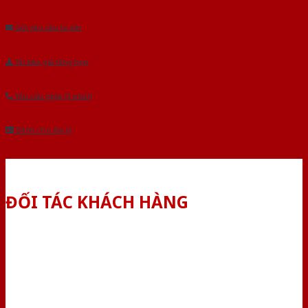
Âu.Chúng tôi tự tin là nhà sản xuất & cung cấp hàng đầu tại Việt Nam!
Gửi yêu cầu tư vấn
Tải báo giá tổng hợp
Yêu cầu gọi lại (3 phút)
Dành cho đại lý
ĐỐI TÁC KHÁCH HÀNG