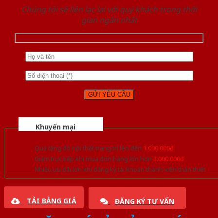
Chúng tôi sẽ liên lạc lại với quý khách trong thời
gian ngắn nhất
Khuyến mại
Quà tặng đồ nội thất trang trí lên đến
1.000.000đ
Giảm trực tiếp khi mua đơn hàng lớn hơn
3.000.000đ
Nhiều ưu đãi lớn khi đăng ký tài khoản thành viên thân thiết
TẢI BẢNG GIÁ
ĐĂNG KÝ TƯ VẤN