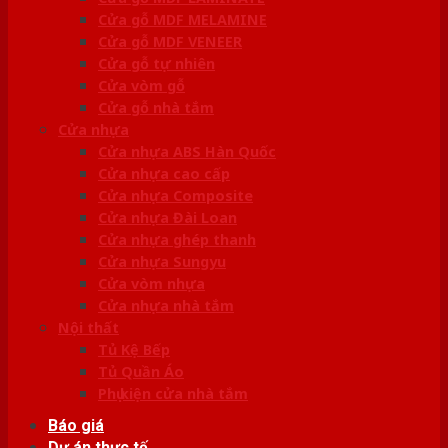
Cửa gỗ MDF MELAMINE
Cửa gỗ MDF VENEER
Cửa gỗ tự nhiên
Cửa vòm gỗ
Cửa gỗ nhà tắm
Cửa nhựa
Cửa nhựa ABS Hàn Quốc
Cửa nhựa cao cấp
Cửa nhựa Composite
Cửa nhựa Đài Loan
Cửa nhựa ghép thanh
Cửa nhựa Sungyu
Cửa vòm nhựa
Cửa nhựa nhà tắm
Nội thất
Tủ Kệ Bếp
Tủ Quần Áo
Phụ kiện cửa nhà tắm
Báo giá
Dự án thực tế