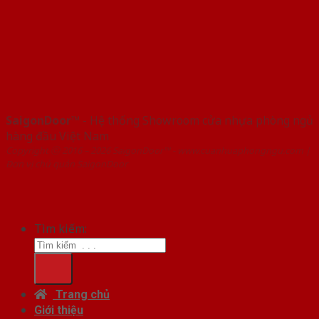
SaigonDoor™
- Hệ thống Showroom cửa nhựa phòng ngủ
hàng đầu Việt Nam
Copyright ⓒ 2016 – 2026 SaigonDoor™ - www.cuanhuaphongngu.com |
Đơn vị chủ quản SaigonDoor
Tìm kiếm:
Trang chủ
Giới thiệu