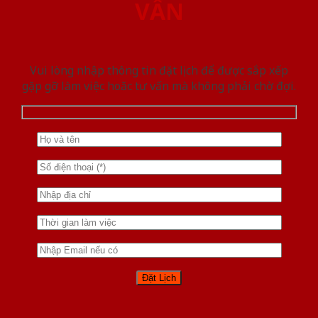
VẤN
Vui lòng nhập thông tin đặt lịch để được sắp xếp
gặp gỡ làm việc hoăc tư vấn mà không phải chờ đợi.