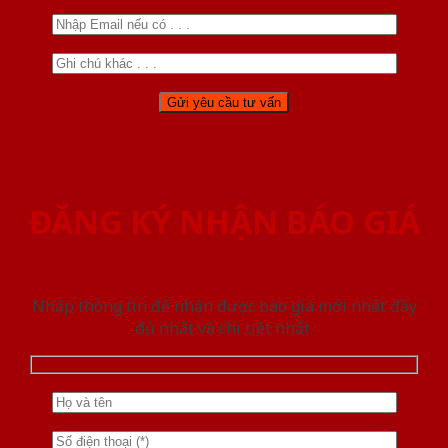
ĐĂNG KÝ NHẬN BÁO GIÁ
Nhập thông tin để nhận được báo giá mới nhât đầy
đủ nhất và chi tiết nhất.