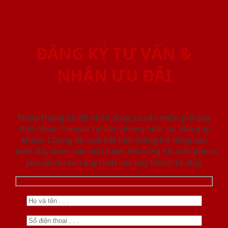
ĐĂNG KÝ TƯ VẤN &
NHẬN ƯU ĐÃI
Nhập thông tin để nhận được tư vấn miễn phí qua
điện thoại / email/ tại văn phòng hoặc tại nhà quý
khách. Chúng tôi cam kết mọi thông tin nhập vào
dưới đây được bảo mật tuyệt đối cũng như chỉ phục vụ
yêu cầu tư vấn duy nhất của quý khách tại đây.