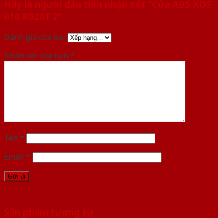
Hãy là người đầu tiên nhận xét “Cửa ABS KOS
610 K0201 2”
Đánh giá của bạn
Nhận xét của bạn
*
Tên
*
Email
*
Sản phẩm tương tự