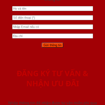
ĐĂNG KÝ TƯ VẤN &
NHẬN ƯU ĐÃI
Nhập thông tin để nhận được tư vấn miễn phí qua