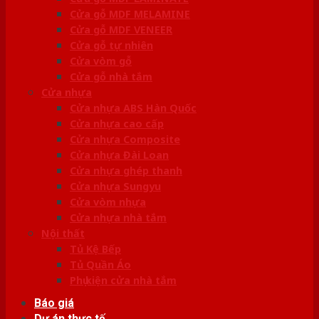
Cửa gỗ MDF MELAMINE
Cửa gỗ MDF VENEER
Cửa gỗ tự nhiên
Cửa vòm gỗ
Cửa gỗ nhà tắm
Cửa nhựa
Cửa nhựa ABS Hàn Quốc
Cửa nhựa cao cấp
Cửa nhựa Composite
Cửa nhựa Đài Loan
Cửa nhựa ghép thanh
Cửa nhựa Sungyu
Cửa vòm nhựa
Cửa nhựa nhà tắm
Nội thất
Tủ Kệ Bếp
Tủ Quần Áo
Phụ kiện cửa nhà tắm
Báo giá
Dự án thực tế