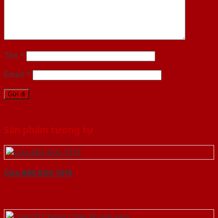
Tên
*
Email
*
Sản phẩm tương tự
Cửa ABS KOS 101E