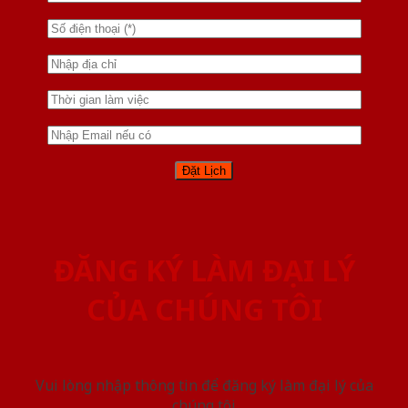
ĐĂNG KÝ LÀM ĐẠI LÝ
CỦA CHÚNG TÔI
Vui lòng nhập thông tin để đăng ký làm đại lý của
chúng tôi