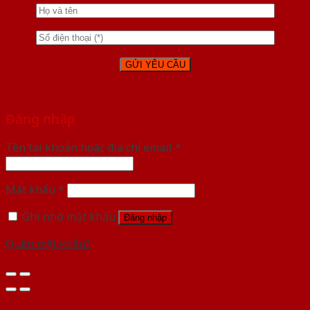
Đăng nhập
Tên tài khoản hoặc địa chỉ email
*
Mật khẩu
*
Ghi nhớ mật khẩu
Đăng nhập
Quên mật khẩu?