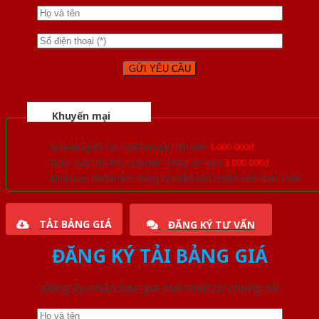
Khuyến mại
Quà tặng đồ nội thất trang trí lên đến
1.000.000đ
Giảm trực tiếp khi mua đơn hàng lớn hơn
3.000.000đ
Nhiều ưu đãi lớn khi đăng ký tài khoản thành viên thân thiết
TẢI BẢNG GIÁ
ĐĂNG KÝ TƯ VẤN
ĐĂNG KÝ TẢI BẢNG GIÁ
Đăng ký nhận báo giá mới nhất từ chúng tôi