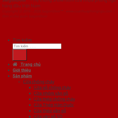
hàng đầu Việt Nam
Copyright ⓒ 2016 – 2026 SaigonDoor™ - www.cuanhuaphongngu.com |
Đơn vị chủ quản SaigonDoor
Tìm kiếm:
Trang chủ
Giới thiệu
Sản phẩm
Cửa chống cháy
Cửa gỗ chống cháy
Cửa nhôm vân gỗ
Cửa thép chống cháy
Cửa Thép Hàn Quốc
Cửa thép vân gỗ
Cửa vân gỗ 5D