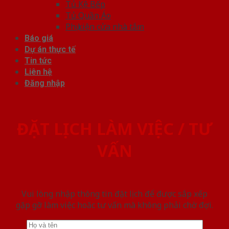
Tủ Kệ Bếp
Tủ Quần Áo
Phụ kiện cửa nhà tắm
Báo giá
Dự án thực tế
Tin tức
Liên hệ
Đăng nhập
ĐẶT LỊCH LÀM VIỆC / TƯ
VẤN
Vui lòng nhập thông tin đặt lịch để được sắp xếp
gặp gỡ làm việc hoăc tư vấn mà không phải chờ đợi.