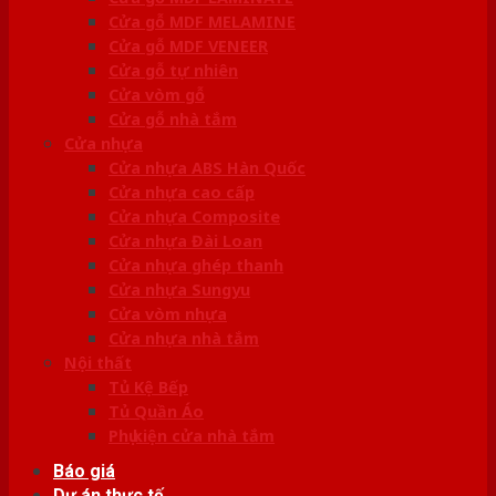
Cửa gỗ MDF MELAMINE
Cửa gỗ MDF VENEER
Cửa gỗ tự nhiên
Cửa vòm gỗ
Cửa gỗ nhà tắm
Cửa nhựa
Cửa nhựa ABS Hàn Quốc
Cửa nhựa cao cấp
Cửa nhựa Composite
Cửa nhựa Đài Loan
Cửa nhựa ghép thanh
Cửa nhựa Sungyu
Cửa vòm nhựa
Cửa nhựa nhà tắm
Nội thất
Tủ Kệ Bếp
Tủ Quần Áo
Phụ kiện cửa nhà tắm
Báo giá
Dự án thực tế