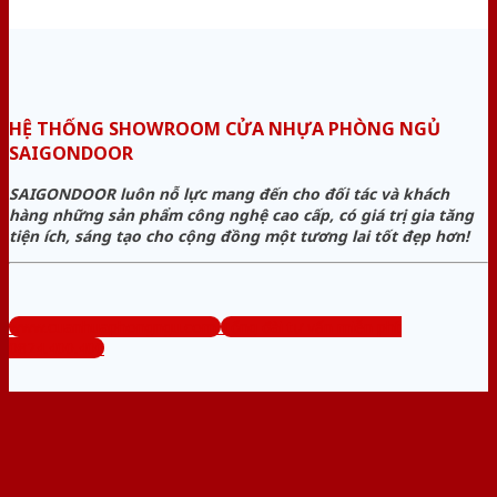
HỆ THỐNG SHOWROOM CỬA NHỰA PHÒNG NGỦ
SAIGONDOOR
SAIGONDOOR luôn nỗ lực mang đến cho đối tác và khách
hàng những sản phẩm công nghệ cao cấp, có giá trị gia tăng
tiện ích, sáng tạo cho cộng đồng một tương lai tốt đẹp hơn!
www.cuanhuaphongngu.com
Tổng đài tư vấn miễn phí:
0824.400.400