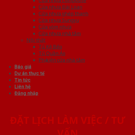
Cửa nhựa Composite
Cửa nhựa Đài Loan
Cửa nhựa ghép thanh
Cửa nhựa Sungyu
Cửa vòm nhựa
Cửa nhựa nhà tắm
Nội thất
Tủ Kệ Bếp
Tủ Quần Áo
Phụ kiện cửa nhà tắm
Báo giá
Dự án thực tế
Tin tức
Liên hệ
Đăng nhập
ĐẶT LỊCH LÀM VIỆC / TƯ
VẤN