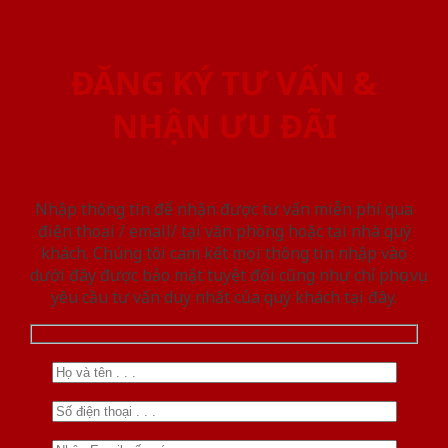
ĐĂNG KÝ TƯ VẤN &
NHẬN ƯU ĐÃI
Nhập thông tin để nhận được tư vấn miễn phí qua
điện thoại / email/ tại văn phòng hoặc tại nhà quý
khách. Chúng tôi cam kết mọi thông tin nhập vào
dưới đây được bảo mật tuyệt đối cũng như chỉ phục vụ
yêu cầu tư vấn duy nhất của quý khách tại đây.