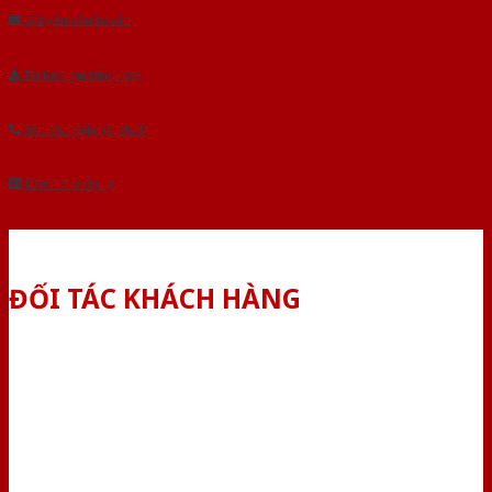
Gửi yêu cầu tư vấn
Tải báo giá tổng hợp
Yêu cầu gọi lại (3 phút)
Dành cho đại lý
ĐỐI TÁC KHÁCH HÀNG