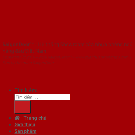
SaigonDoor™
- Hệ thống Showroom cửa nhựa phòng ngủ
hàng đầu Việt Nam
Copyright ⓒ 2016 – 2026 SaigonDoor™ - www.cuanhuaphongngu.com |
Đơn vị chủ quản SaigonDoor
Tìm kiếm:
Trang chủ
Giới thiệu
Sản phẩm