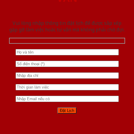
Vui lòng nhập thông tin đặt lịch để được sắp xếp
gặp gỡ làm việc hoăc tư vấn mà không phải chờ đợi.