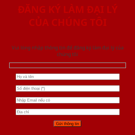
ĐĂNG KÝ LÀM ĐẠI LÝ
CỦA CHÚNG TÔI
Vui lòng nhập thông tin để đăng ký làm đại lý của
chúng tôi