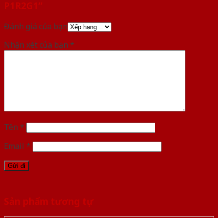
P1R2G1”
Đánh giá của bạn
Nhận xét của bạn
*
Tên
*
Email
*
Sản phẩm tương tự