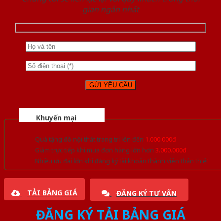
gian ngắn nhất
Khuyến mại
Quà tặng đồ nội thất trang trí lên đến
1.000.000đ
Giảm trực tiếp khi mua đơn hàng lớn hơn
3.000.000đ
Nhiều ưu đãi lớn khi đăng ký tài khoản thành viên thân thiết
TẢI BẢNG GIÁ
ĐĂNG KÝ TƯ VẤN
ĐĂNG KÝ TẢI BẢNG GIÁ