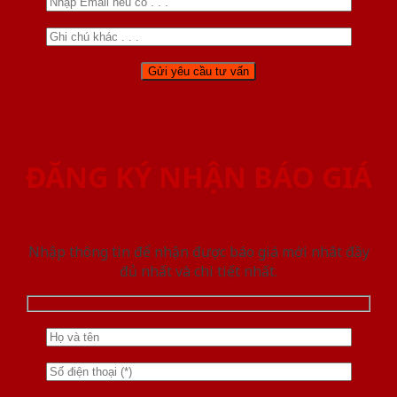
ĐĂNG KÝ NHẬN BÁO GIÁ
Nhập thông tin để nhận được báo giá mới nhât đầy
đủ nhất và chi tiết nhất.