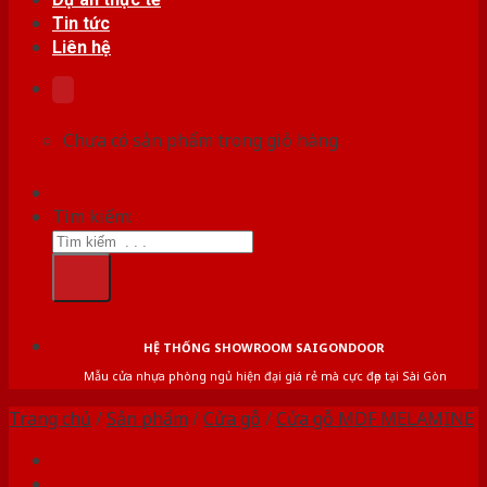
Tin tức
Liên hệ
Chưa có sản phẩm trong giỏ hàng.
Tìm kiếm:
HỆ THỐNG SHOWROOM SAIGONDOOR
Mẫu cửa nhựa phòng ngủ hiện đại giá rẻ mà cực đẹp tại Sài Gòn
Trang chủ
/
Sản phẩm
/
Cửa gỗ
/
Cửa gỗ MDF MELAMINE