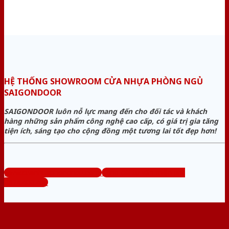
HỆ THỐNG SHOWROOM CỬA NHỰA PHÒNG NGỦ
SAIGONDOOR
SAIGONDOOR luôn nỗ lực mang đến cho đối tác và khách
hàng những sản phẩm công nghệ cao cấp, có giá trị gia tăng
tiện ích, sáng tạo cho cộng đồng một tương lai tốt đẹp hơn!
www.cuanhuaphongngu.com
Tổng đài tư vấn miễn phí:
0824.400.400