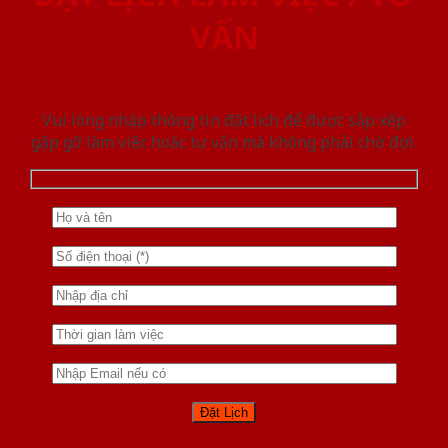
VẤN
Vui lòng nhập thông tin đặt lịch để được sắp xếp
gặp gỡ làm việc hoăc tư vấn mà không phải chờ đợi.