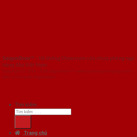
SaigonDoor™
- Hệ thống Showroom cửa nhựa phòng ngủ
hàng đầu Việt Nam
Copyright ⓒ 2016 – 2026 SaigonDoor™ - www.cuanhuaphongngu.com |
Đơn vị chủ quản SaigonDoor
Tìm kiếm:
Trang chủ