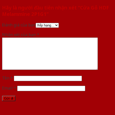
Hãy là người đầu tiên nhận xét “Cửa Gỗ HDF
Melammine 2P1G1”
Đánh giá của bạn
Nhận xét của bạn
*
Tên
*
Email
*