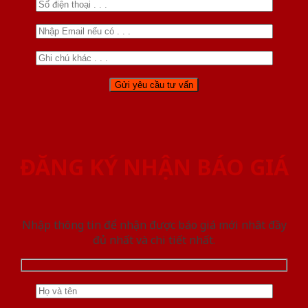
ĐĂNG KÝ NHẬN BÁO GIÁ
Nhập thông tin để nhận được báo giá mới nhât đầy
đủ nhất và chi tiết nhất.