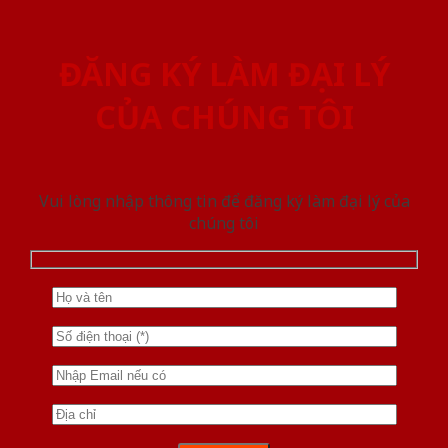
ĐĂNG KÝ LÀM ĐẠI LÝ
CỦA CHÚNG TÔI
Vui lòng nhập thông tin để đăng ký làm đại lý của
chúng tôi