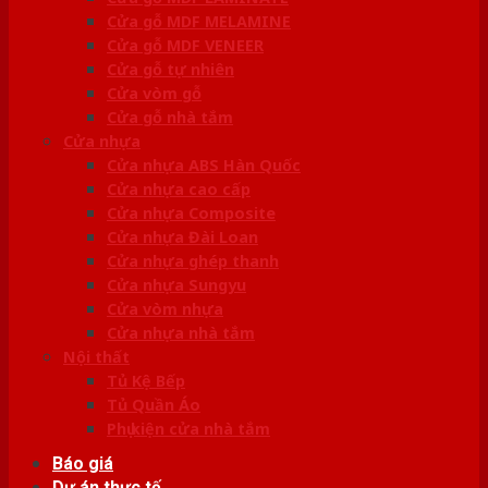
Cửa gỗ MDF MELAMINE
Cửa gỗ MDF VENEER
Cửa gỗ tự nhiên
Cửa vòm gỗ
Cửa gỗ nhà tắm
Cửa nhựa
Cửa nhựa ABS Hàn Quốc
Cửa nhựa cao cấp
Cửa nhựa Composite
Cửa nhựa Đài Loan
Cửa nhựa ghép thanh
Cửa nhựa Sungyu
Cửa vòm nhựa
Cửa nhựa nhà tắm
Nội thất
Tủ Kệ Bếp
Tủ Quần Áo
Phụ kiện cửa nhà tắm
Báo giá
Dự án thực tế