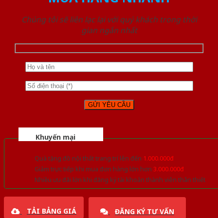
Chúng tôi sẽ liên lạc lại với quý khách trong thời
gian ngắn nhất
Khuyến mại
Quà tặng đồ nội thất trang trí lên đến
1.000.000đ
Giảm trực tiếp khi mua đơn hàng lớn hơn
3.000.000đ
Nhiều ưu đãi lớn khi đăng ký tài khoản thành viên thân thiết
TẢI BẢNG GIÁ
ĐĂNG KÝ TƯ VẤN