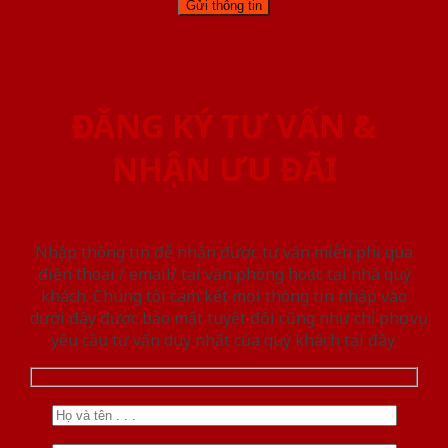
ĐĂNG KÝ TƯ VẤN &
NHẬN ƯU ĐÃI
Nhập thông tin để nhận được tư vấn miễn phí qua
điện thoại / email/ tại văn phòng hoặc tại nhà quý
khách. Chúng tôi cam kết mọi thông tin nhập vào
dưới đây được bảo mật tuyệt đối cũng như chỉ phục vụ
yêu cầu tư vấn duy nhất của quý khách tại đây.