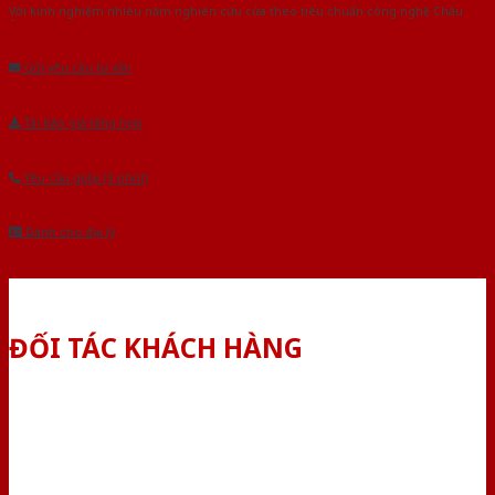
Với kinh nghiệm nhiêu năm nghiên cứu cửa theo tiêu chuẩn công nghệ Châu
Âu.Chúng tôi tự tin là nhà sản xuất & cung cấp hàng đầu tại Việt Nam!
Gửi yêu cầu tư vấn
Tải báo giá tổng hợp
Yêu cầu gọi lại (3 phút)
Dành cho đại lý
ĐỐI TÁC KHÁCH HÀNG