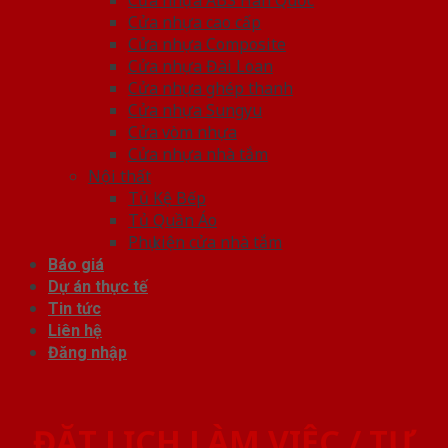
Cửa nhựa cao cấp
Cửa nhựa Composite
Cửa nhựa Đài Loan
Cửa nhựa ghép thanh
Cửa nhựa Sungyu
Cửa vòm nhựa
Cửa nhựa nhà tắm
Nội thất
Tủ Kệ Bếp
Tủ Quần Áo
Phụ kiện cửa nhà tắm
Báo giá
Dự án thực tế
Tin tức
Liên hệ
Đăng nhập
ĐẶT LỊCH LÀM VIỆC / TƯ