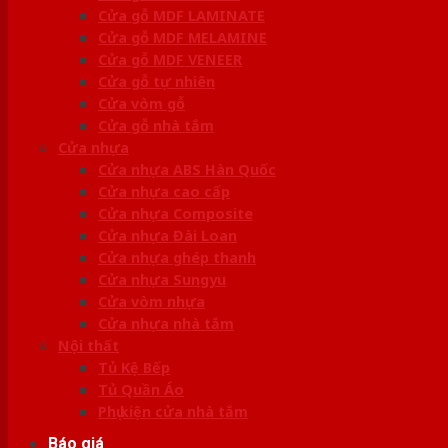
Cửa gỗ MDF LAMINATE
Cửa gỗ MDF MELAMINE
Cửa gỗ MDF VENEER
Cửa gỗ tự nhiên
Cửa vòm gỗ
Cửa gỗ nhà tắm
Cửa nhựa
Cửa nhựa ABS Hàn Quốc
Cửa nhựa cao cấp
Cửa nhựa Composite
Cửa nhựa Đài Loan
Cửa nhựa ghép thanh
Cửa nhựa Sungyu
Cửa vòm nhựa
Cửa nhựa nhà tắm
Nội thất
Tủ Kệ Bếp
Tủ Quần Áo
Phụ kiện cửa nhà tắm
Báo giá