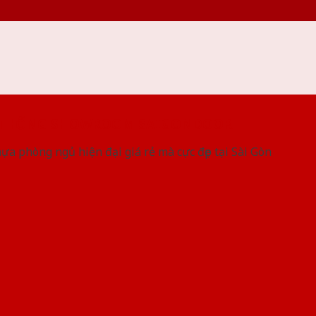
 THỐNG SHOWROOM SAIGONDOOR
a phòng ngủ hiện đại giá rẻ mà cực đẹp tại Sài Gòn