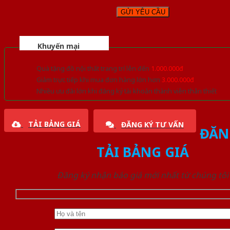
Khuyến mại
Quà tặng đồ nội thất trang trí lên đến
1.000.000đ
Giảm trực tiếp khi mua đơn hàng lớn hơn
3.000.000đ
Nhiều ưu đãi lớn khi đăng ký tài khoản thành viên thân thiết
TẢI BẢNG GIÁ
ĐĂNG KÝ TƯ VẤN
ĐĂN
TẢI BẢNG GIÁ
Đăng ký nhận báo giá mới nhất từ chúng tôi