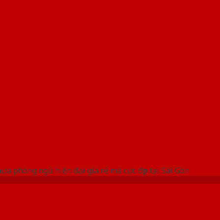
 THỐNG SHOWROOM SAIGONDOOR
a phòng ngủ hiện đại giá rẻ mà cực đẹp tại Sài Gòn