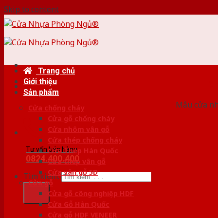
Skip to content
Trang chủ
Giới thiệu
HỆ
Sản phẩm
Mẫu cửa nhự
Cửa chống cháy
Cửa gỗ chống cháy
Cửa nhôm vân gỗ
Cửa thép chống cháy
Tư vấn bán hàng
Cửa Thép Hàn Quốc
0824.400.400
Cửa thép vân gỗ
Cửa vân gỗ 5D
Tìm kiếm:
Cửa gỗ
Cửa gỗ công nghiệp HDF
Cửa Gỗ Hàn Quốc
Cửa gỗ HDF VENEER