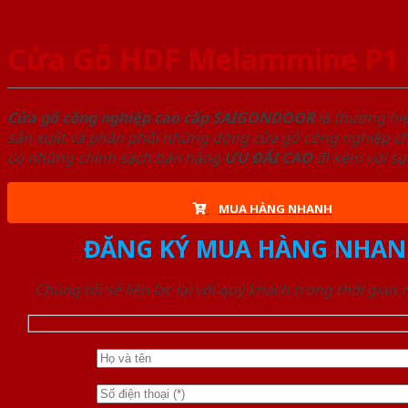
Cửa Gỗ HDF Melammine P1 
Cửa gỗ công nghiệp cao cấp SAIGONDOOR
là thương hi
sản xuất và phân phối những dòng cửa gỗ công nghiệp chấ
có những chính sách bán hàng
ƯU ĐÃI
CAO
đi kèm với sự
MUA HÀNG NHANH
ĐĂNG KÝ MUA HÀNG NHAN
Chúng tôi sẽ liên lạc lại với quý khách trong thời gian