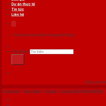
Dự án thực tế
Tin tức
Liên hệ
Chưa có sản phẩm trong giỏ hàng.
Tìm kiếm:
HỆ
Mẫu cửa nhự
Trang chủ
/
Sản phẩm
/
Cửa gỗ
/
Cửa gỗ MDF MELAMINE