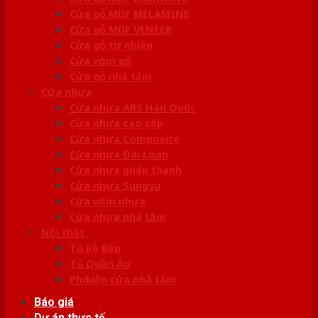
Cửa gỗ MDF MELAMINE
Cửa gỗ MDF VENEER
Cửa gỗ tự nhiên
Cửa vòm gỗ
Cửa gỗ nhà tắm
Cửa nhựa
Cửa nhựa ABS Hàn Quốc
Cửa nhựa cao cấp
Cửa nhựa Composite
Cửa nhựa Đài Loan
Cửa nhựa ghép thanh
Cửa nhựa Sungyu
Cửa vòm nhựa
Cửa nhựa nhà tắm
Nội thất
Tủ Kệ Bếp
Tủ Quần Áo
Phụ kiện cửa nhà tắm
Báo giá
Dự án thực tế