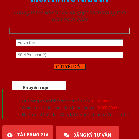
Chúng tôi sẽ liên lạc lại với quý khách trong thời
gian ngắn nhất
Khuyến mại
Quà tặng đồ nội thất trang trí lên đến
1.000.000đ
Giảm trực tiếp khi mua đơn hàng lớn hơn
3.000.000đ
Nhiều ưu đãi lớn khi đăng ký tài khoản thành viên thân thiết
TẢI BẢNG GIÁ
ĐĂNG KÝ TƯ VẤN