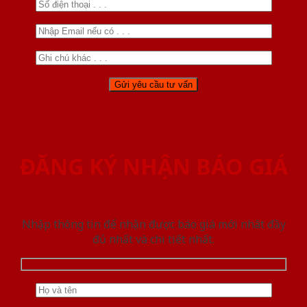
ĐĂNG KÝ NHẬN BÁO GIÁ
Nhập thông tin để nhận được báo giá mới nhât đầy
đủ nhất và chi tiết nhất.