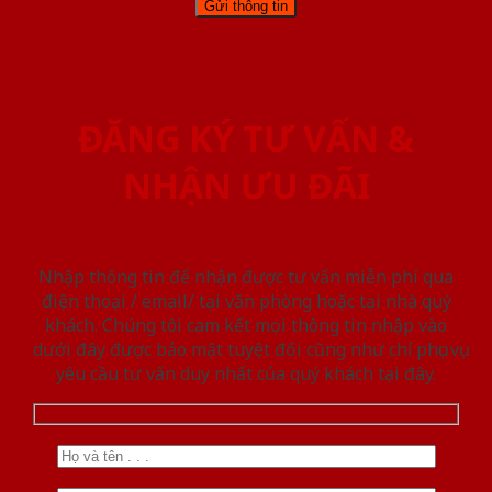
ĐĂNG KÝ TƯ VẤN &
NHẬN ƯU ĐÃI
Nhập thông tin để nhận được tư vấn miễn phí qua
điện thoại / email/ tại văn phòng hoặc tại nhà quý
khách. Chúng tôi cam kết mọi thông tin nhập vào
dưới đây được bảo mật tuyệt đối cũng như chỉ phục vụ
yêu cầu tư vấn duy nhất của quý khách tại đây.