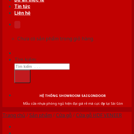
Tin tức
Liên hệ
Chưa có sản phẩm trong giỏ hàng.
Tìm kiếm:
HỆ THỐNG SHOWROOM SAIGONDOOR
Mẫu cửa nhựa phòng ngủ hiện đại giá rẻ mà cực đẹp tại Sài Gòn
Trang chủ
/
Sản phẩm
/
Cửa gỗ
/
Cửa gỗ HDF VENEER