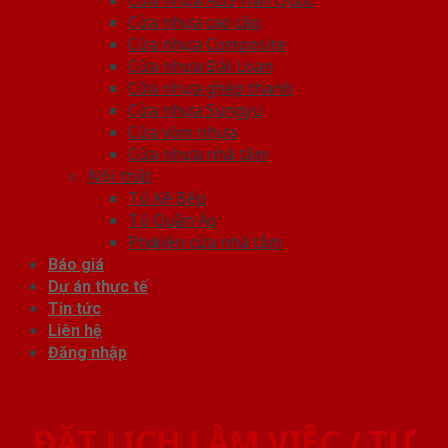
Cửa nhựa cao cấp
Cửa nhựa Composite
Cửa nhựa Đài Loan
Cửa nhựa ghép thanh
Cửa nhựa Sungyu
Cửa vòm nhựa
Cửa nhựa nhà tắm
Nội thất
Tủ Kệ Bếp
Tủ Quần Áo
Phụ kiện cửa nhà tắm
Báo giá
Dự án thực tế
Tin tức
Liên hệ
Đăng nhập
ĐẶT LỊCH LÀM VIỆC / TƯ