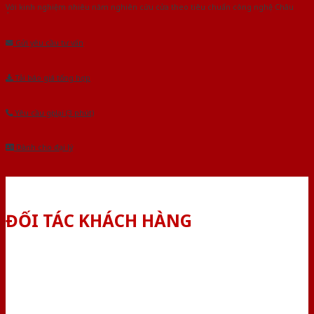
Với kinh nghiệm nhiêu năm nghiên cứu cửa theo tiêu chuẩn công nghệ Châu
Âu.Chúng tôi tự tin là nhà sản xuất & cung cấp hàng đầu tại Việt Nam!
Gửi yêu cầu tư vấn
Tải báo giá tổng hợp
Yêu cầu gọi lại (3 phút)
Dành cho đại lý
ĐỐI TÁC KHÁCH HÀNG