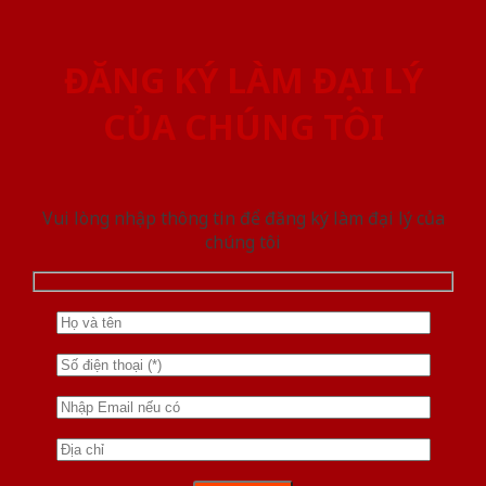
ĐĂNG KÝ LÀM ĐẠI LÝ
CỦA CHÚNG TÔI
Vui lòng nhập thông tin để đăng ký làm đại lý của
chúng tôi