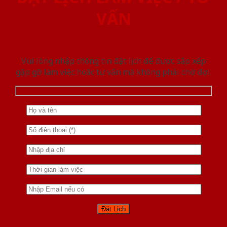
VẤN
Vui lòng nhập thông tin đặt lịch để được sắp xếp
gặp gỡ làm việc hoăc tư vấn mà không phải chờ đợi.