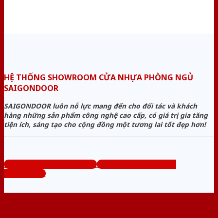
HỆ THỐNG SHOWROOM CỬA NHỰA PHÒNG NGỦ
SAIGONDOOR
SAIGONDOOR luôn nỗ lực mang đến cho đối tác và khách
hàng những sản phẩm công nghệ cao cấp, có giá trị gia tăng
tiện ích, sáng tạo cho cộng đồng một tương lai tốt đẹp hơn!
www.cuanhuaphongngu.com
Tổng đài tư vấn miễn phí:
0824.400.400