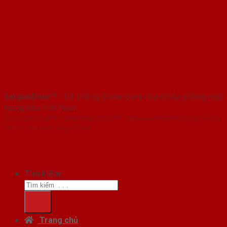
SaigonDoor™
- Hệ thống Showroom cửa nhựa phòng ngủ
hàng đầu Việt Nam
Copyright ⓒ 2016 – 2026 SaigonDoor™ - www.cuanhuaphongngu.com |
Đơn vị chủ quản SaigonDoor
Tìm kiếm:
Trang chủ