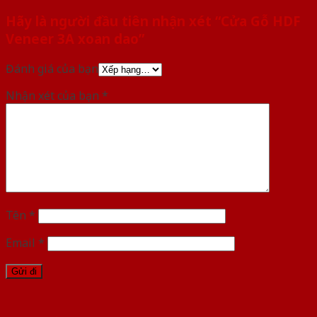
Hãy là người đầu tiên nhận xét “Cửa Gỗ HDF
Veneer 3A xoan dao”
Đánh giá của bạn
Nhận xét của bạn
*
Tên
*
Email
*