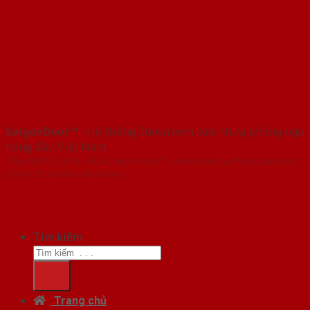
SaigonDoor™
- Hệ thống Showroom cửa nhựa phòng ngủ
hàng đầu Việt Nam
Copyright ⓒ 2016 – 2026 SaigonDoor™ - www.cuanhuaphongngu.com |
Đơn vị chủ quản SaigonDoor
Tìm kiếm:
Trang chủ