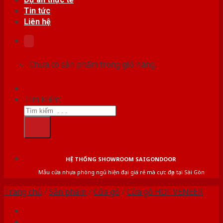
Tin tức
Liên hệ
Chưa có sản phẩm trong giỏ hàng.
Tìm kiếm:
HỆ THỐNG SHOWROOM SAIGONDOOR
Mẫu cửa nhựa phòng ngủ hiện đại giá rẻ mà cực đẹp tại Sài Gòn
Trang chủ
/
Sản phẩm
/
Cửa gỗ
/
Cửa gỗ HDF VENEER