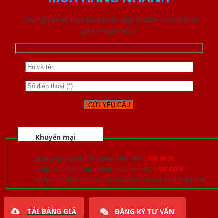
Chúng tôi sẽ liên lạc lại với quý khách trong thời
gian ngắn nhất
Khuyến mại
Quà tặng đồ nội thất trang trí lên đến
1.000.000đ
Giảm trực tiếp khi mua đơn hàng lớn hơn
3.000.000đ
Nhiều ưu đãi lớn khi đăng ký tài khoản thành viên thân thiết
TẢI BẢNG GIÁ
ĐĂNG KÝ TƯ VẤN