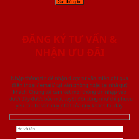
ĐĂNG KÝ TƯ VẤN &
NHẬN ƯU ĐÃI
Nhập thông tin để nhận được tư vấn miễn phí qua
điện thoại / email/ tại văn phòng hoặc tại nhà quý
khách. Chúng tôi cam kết mọi thông tin nhập vào
dưới đây được bảo mật tuyệt đối cũng như chỉ phục vụ
yêu cầu tư vấn duy nhất của quý khách tại đây.