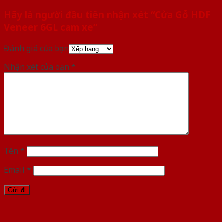
Hãy là người đầu tiên nhận xét “Cửa Gỗ HDF
Veneer 6GL cam xe”
Đánh giá của bạn
Nhận xét của bạn
*
Tên
*
Email
*