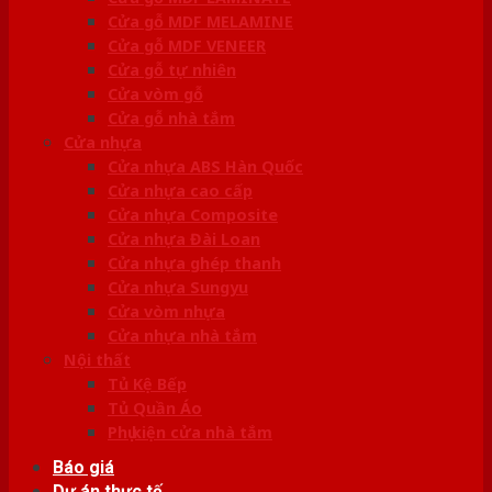
Cửa gỗ MDF MELAMINE
Cửa gỗ MDF VENEER
Cửa gỗ tự nhiên
Cửa vòm gỗ
Cửa gỗ nhà tắm
Cửa nhựa
Cửa nhựa ABS Hàn Quốc
Cửa nhựa cao cấp
Cửa nhựa Composite
Cửa nhựa Đài Loan
Cửa nhựa ghép thanh
Cửa nhựa Sungyu
Cửa vòm nhựa
Cửa nhựa nhà tắm
Nội thất
Tủ Kệ Bếp
Tủ Quần Áo
Phụ kiện cửa nhà tắm
Báo giá
Dự án thực tế