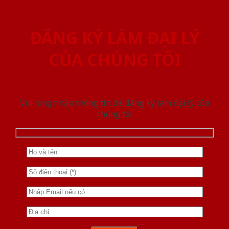
ĐĂNG KÝ LÀM ĐẠI LÝ
CỦA CHÚNG TÔI
Vui lòng nhập thông tin để đăng ký làm đại lý của
chúng tôi