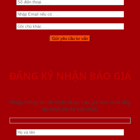
ĐĂNG KÝ NHẬN BÁO GIÁ
Nhập thông tin để nhận được báo giá mới nhât đầy
đủ nhất và chi tiết nhất.