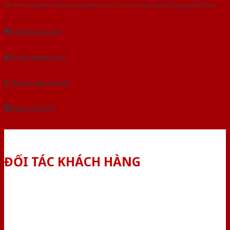
Với kinh nghiệm nhiêu năm nghiên cứu cửa theo tiêu chuẩn công nghệ Châu
Âu.Chúng tôi tự tin là nhà sản xuất & cung cấp hàng đầu tại Việt Nam!
Gửi yêu cầu tư vấn
Tải báo giá tổng hợp
Yêu cầu gọi lại (3 phút)
Dành cho đại lý
ĐỐI TÁC KHÁCH HÀNG