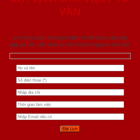
VẤN
Vui lòng nhập thông tin đặt lịch để được sắp xếp
gặp gỡ làm việc hoăc tư vấn mà không phải chờ đợi.