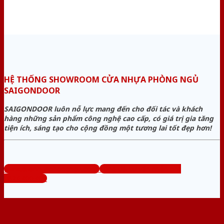
HỆ THỐNG SHOWROOM CỬA NHỰA PHÒNG NGỦ
SAIGONDOOR
SAIGONDOOR luôn nỗ lực mang đến cho đối tác và khách
hàng những sản phẩm công nghệ cao cấp, có giá trị gia tăng
tiện ích, sáng tạo cho cộng đồng một tương lai tốt đẹp hơn!
www.cuanhuaphongngu.com
Tổng đài tư vấn miễn phí:
0824.400.400