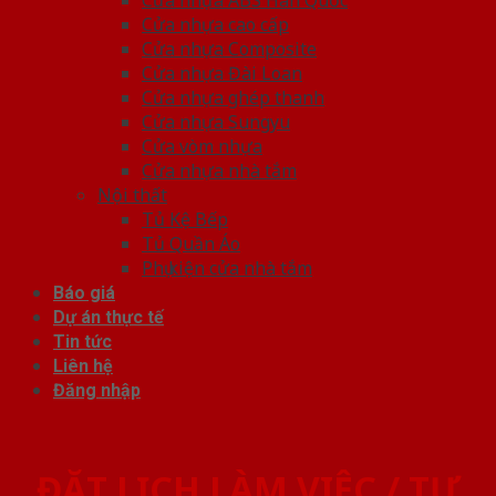
Cửa nhựa cao cấp
Cửa nhựa Composite
Cửa nhựa Đài Loan
Cửa nhựa ghép thanh
Cửa nhựa Sungyu
Cửa vòm nhựa
Cửa nhựa nhà tắm
Nội thất
Tủ Kệ Bếp
Tủ Quần Áo
Phụ kiện cửa nhà tắm
Báo giá
Dự án thực tế
Tin tức
Liên hệ
Đăng nhập
ĐẶT LỊCH LÀM VIỆC / TƯ