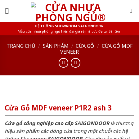
Skip
to
content
HỆ THỐNG SHOWROOM SAIGONDOOR
Mẫu cửa nhựa phòng ngủ hiện đại giá rẻ mà cực đẹp tại Sài Gòn
TRANG CHỦ
/
SẢN PHẨM
/
CỬA GỖ
/
CỬA GỖ MDF
VENEER
Cửa Gỗ MDF veneer P1R2 ash 3
Cửa gỗ công nghiệp cao cấp SAIGONDOOR
là thương
hiệu sản phẩm các dòng cửa trong một chuỗi các hệ
thống Showroom
SAIGONDOOR
. Chuyên sản xuất và