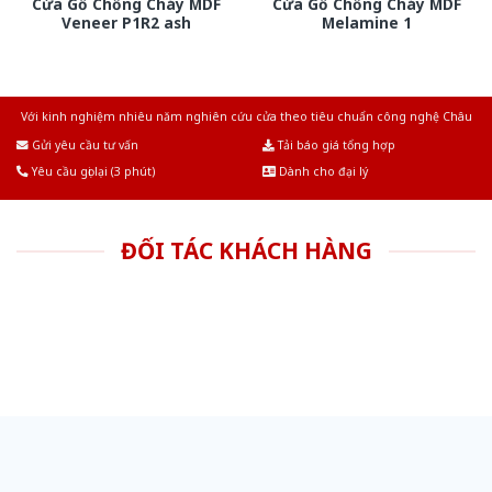
Cửa Gỗ Chống Cháy MDF
Cửa Gỗ Chống Cháy MDF
Veneer P1R2 ash
Melamine 1
Với kinh nghiệm nhiêu năm nghiên cứu cửa theo tiêu chuẩn công nghệ Châu
Âu.Chúng tôi tự tin là nhà sản xuất & cung cấp hàng đầu tại Việt Nam!
Gửi yêu cầu tư vấn
Tải báo giá tổng hợp
Yêu cầu gọi lại (3 phút)
Dành cho đại lý
ĐỐI TÁC KHÁCH HÀNG