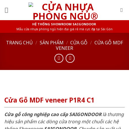
Skip
to
content
HỆ THỐNG SHOWROOM SAIGONDOOR
Mẫu cửa nhựa phòng ngủ hiện đại giá rẻ mà cực đẹp tại Sài Gòn
TRANG CHỦ
/
SẢN PHẨM
/
CỬA GỖ
/
CỬA GỖ MDF
VENEER
Cửa Gỗ MDF veneer P1R4 C1
Cửa gỗ công nghiệp cao cấp SAIGONDOOR
là thương
hiệu sản phẩm các dòng cửa trong một chuỗi các hệ
thống Showroom
SAIGONDOOR
. Chuyên sản xuất và