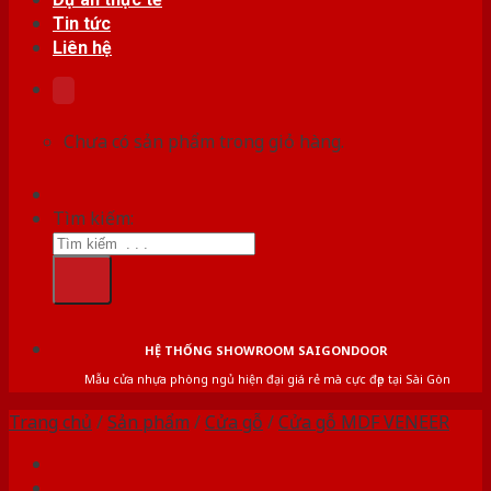
Tin tức
Liên hệ
Chưa có sản phẩm trong giỏ hàng.
Tìm kiếm:
HỆ THỐNG SHOWROOM SAIGONDOOR
Mẫu cửa nhựa phòng ngủ hiện đại giá rẻ mà cực đẹp tại Sài Gòn
Trang chủ
/
Sản phẩm
/
Cửa gỗ
/
Cửa gỗ MDF VENEER