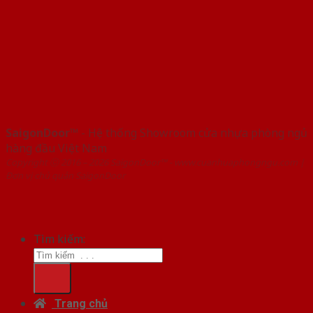
SaigonDoor™
- Hệ thống Showroom cửa nhựa phòng ngủ
hàng đầu Việt Nam
Copyright ⓒ 2016 – 2026 SaigonDoor™ - www.cuanhuaphongngu.com |
Đơn vị chủ quản SaigonDoor
Tìm kiếm:
Trang chủ