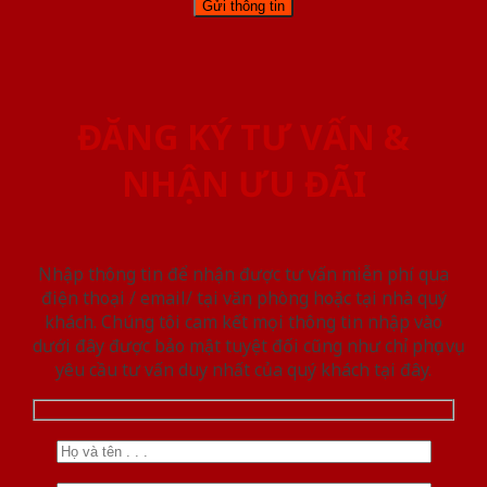
ĐĂNG KÝ TƯ VẤN &
NHẬN ƯU ĐÃI
Nhập thông tin để nhận được tư vấn miễn phí qua
điện thoại / email/ tại văn phòng hoặc tại nhà quý
khách. Chúng tôi cam kết mọi thông tin nhập vào
dưới đây được bảo mật tuyệt đối cũng như chỉ phục vụ
yêu cầu tư vấn duy nhất của quý khách tại đây.