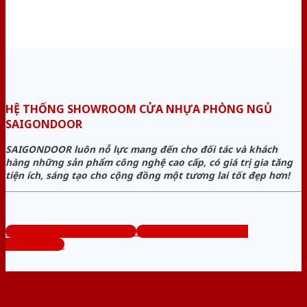
HỆ THỐNG SHOWROOM CỬA NHỰA PHÒNG NGỦ
SAIGONDOOR
SAIGONDOOR luôn nỗ lực mang đến cho đối tác và khách
hàng những sản phẩm công nghệ cao cấp, có giá trị gia tăng
tiện ích, sáng tạo cho cộng đồng một tương lai tốt đẹp hơn!
www.cuanhuaphongngu.com
Tổng đài tư vấn miễn phí:
0824.400.400