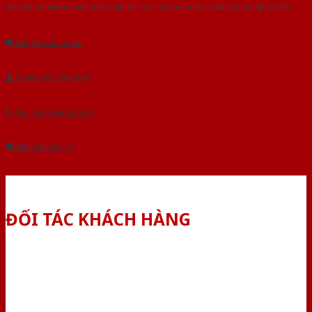
Với kinh nghiệm nhiêu năm nghiên cứu cửa theo tiêu chuẩn công nghệ Châu
Âu.Chúng tôi tự tin là nhà sản xuất & cung cấp hàng đầu tại Việt Nam!
Gửi yêu cầu tư vấn
Tải báo giá tổng hợp
Yêu cầu gọi lại (3 phút)
Dành cho đại lý
ĐỐI TÁC KHÁCH HÀNG