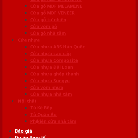
Cửa gỗ MDF MELAMINE
Cửa gỗ MDF VENEER
Cửa gỗ tự nhiên
Cửa vòm gỗ
Cửa gỗ nhà tắm
Cửa nhựa
Cửa nhựa ABS Hàn Quốc
Cửa nhựa cao cấp
Cửa nhựa Composite
Cửa nhựa Đài Loan
Cửa nhựa ghép thanh
Cửa nhựa Sungyu
Cửa vòm nhựa
Cửa nhựa nhà tắm
Nội thất
Tủ Kệ Bếp
Tủ Quần Áo
Phụ kiện cửa nhà tắm
Báo giá
Dự án thực tế