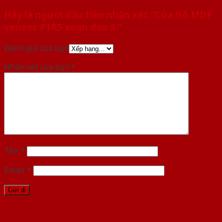
Hãy là người đầu tiên nhận xét “Cửa Gỗ MDF
veneer P1R5 xoan dao 3.”
Đánh giá của bạn
Nhận xét của bạn
*
Tên
*
Email
*