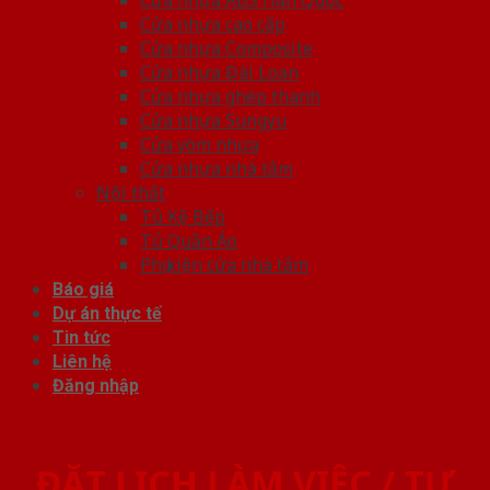
Cửa nhựa cao cấp
Cửa nhựa Composite
Cửa nhựa Đài Loan
Cửa nhựa ghép thanh
Cửa nhựa Sungyu
Cửa vòm nhựa
Cửa nhựa nhà tắm
Nội thất
Tủ Kệ Bếp
Tủ Quần Áo
Phụ kiện cửa nhà tắm
Báo giá
Dự án thực tế
Tin tức
Liên hệ
Đăng nhập
ĐẶT LỊCH LÀM VIỆC / TƯ