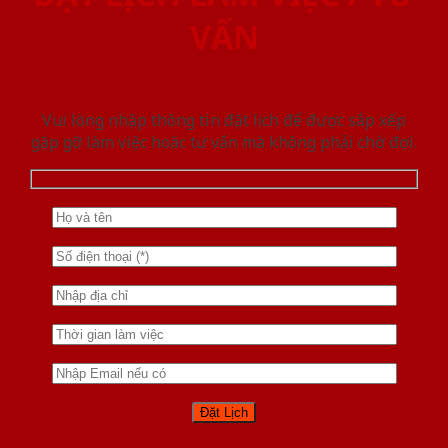
VẤN
Vui lòng nhập thông tin đặt lịch để được sắp xếp
gặp gỡ làm việc hoăc tư vấn mà không phải chờ đợi.