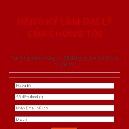
ĐĂNG KÝ LÀM ĐẠI LÝ
CỦA CHÚNG TÔI
Vui lòng nhập thông tin để đăng ký làm đại lý của
chúng tôi