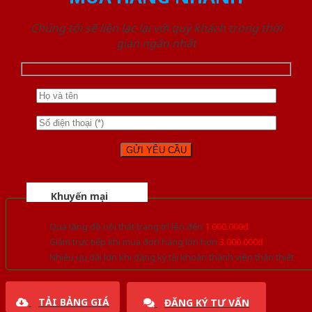
Chúng tôi sẽ liên lạc lại với quý khách trong thời
gian ngắn nhất
Khuyến mại
Quà tặng đồ nội thất trang trí lên đến
1.000.000đ
Giảm trực tiếp khi mua đơn hàng lớn hơn
3.000.000đ
Nhiều ưu đãi lớn khi đăng ký tài khoản thành viên thân thiết
TẢI BẢNG GIÁ
ĐĂNG KÝ TƯ VẤN