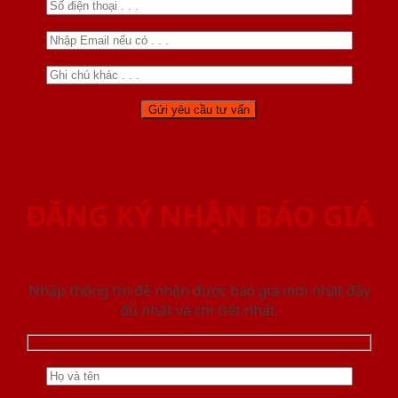
ĐĂNG KÝ NHẬN BÁO GIÁ
Nhập thông tin để nhận được báo giá mới nhât đầy
đủ nhất và chi tiết nhất.