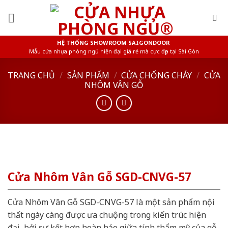
Skip
to
content
HỆ THỐNG SHOWROOM SAIGONDOOR
Mẫu cửa nhựa phòng ngủ hiện đại giá rẻ mà cực đẹp tại Sài Gòn
TRANG CHỦ
/
SẢN PHẨM
/
CỬA CHỐNG CHÁY
/
CỬA
NHÔM VÂN GỖ
Cửa Nhôm Vân Gỗ SGD-CNVG-57
Cửa Nhôm Vân Gỗ SGD-CNVG-57 là một sản phẩm nội
thất ngày càng được ưa chuộng trong kiến trúc hiện
đại, bởi sự kết hợp hoàn hảo giữa tính thẩm mỹ của gỗ