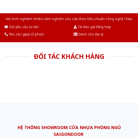
Với kinh nghiệm nhiêu năm nghiên cứu cửa theo tiêu chuẩn công nghệ Châu
Âu.Chúng tôi tự tin là nhà sản xuất & cung cấp hàng đầu tại Việt Nam!
Gửi yêu cầu tư vấn
Tải báo giá tổng hợp
Yêu cầu gọi lại (3 phút)
Dành cho đại lý
ĐỐI TÁC KHÁCH HÀNG
HỆ THỐNG SHOWROOM CỬA NHỰA PHÒNG NGỦ
SAIGONDOOR