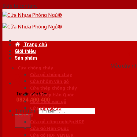
Skip to content
Trang chủ
Giới thiệu
HỆ
Sản phẩm
Mẫu cửa nhự
Cửa chống cháy
Cửa gỗ chống cháy
Cửa nhôm vân gỗ
Cửa thép chống cháy
Tư vấn bán hàng
Cửa Thép Hàn Quốc
0824.400.400
Cửa thép vân gỗ
Cửa vân gỗ 5D
Tìm kiếm:
Cửa gỗ
Cửa gỗ công nghiệp HDF
Cửa Gỗ Hàn Quốc
Cửa gỗ HDF VENEER