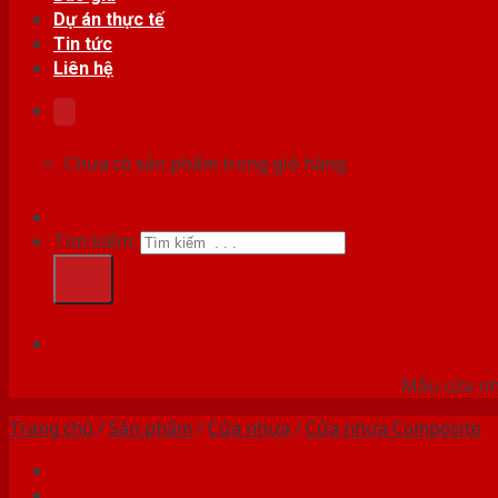
Dự án thực tế
Tin tức
Liên hệ
Chưa có sản phẩm trong giỏ hàng.
Tìm kiếm:
HỆ
Mẫu cửa nhự
Trang chủ
/
Sản phẩm
/
Cửa nhựa
/
Cửa nhựa Composite