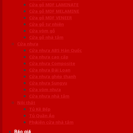
Cửa gỗ MDF LAMINATE
Cửa gỗ MDF MELAMINE
Cửa gỗ MDF VENEER
Cửa gỗ tự nhiên
Cửa vòm gỗ
Cửa gỗ nhà tắm
Cửa nhựa
Cửa nhựa ABS Hàn Quốc
Cửa nhựa cao cấp
Cửa nhựa Composite
Cửa nhựa Đài Loan
Cửa nhựa ghép thanh
Cửa nhựa Sungyu
Cửa vòm nhựa
Cửa nhựa nhà tắm
Nội thất
Tủ Kệ Bếp
Tủ Quần Áo
Phụ kiện cửa nhà tắm
Báo giá