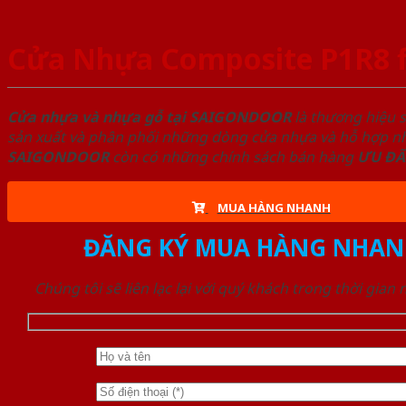
Cửa Nhựa Composite P1R8 f
Cửa nhựa và nhựa gỗ tại SAIGONDOOR
là thương hiệu 
sản xuất và phân phối những dòng cửa nhựa và hỗ hợp nhự
SAIGONDOOR
còn có những chính sách bán hàng
ƯU ĐÃ
MUA HÀNG NHANH
ĐĂNG KÝ MUA HÀNG NHAN
Chúng tôi sẽ liên lạc lại với quý khách trong thời gian