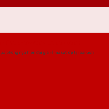
 THỐNG SHOWROOM SAIGONDOOR
a phòng ngủ hiện đại giá rẻ mà cực đẹp tại Sài Gòn