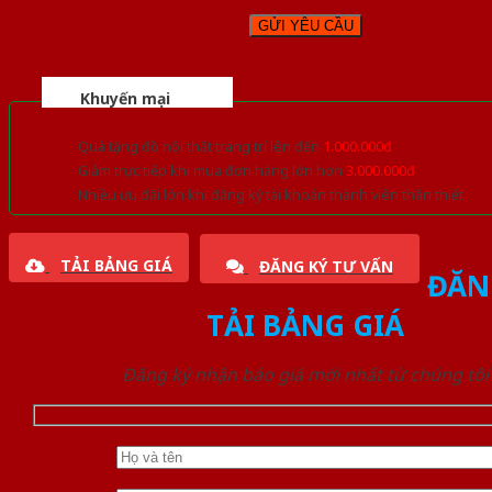
Khuyến mại
Quà tặng đồ nội thất trang trí lên đến
1.000.000đ
Giảm trực tiếp khi mua đơn hàng lớn hơn
3.000.000đ
Nhiều ưu đãi lớn khi đăng ký tài khoản thành viên thân thiết
TẢI BẢNG GIÁ
ĐĂNG KÝ TƯ VẤN
ĐĂN
TẢI BẢNG GIÁ
Đăng ký nhận báo giá mới nhất từ chúng tôi