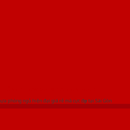
 THỐNG SHOWROOM SAIGONDOOR
a phòng ngủ hiện đại giá rẻ mà cực đẹp tại Sài Gòn