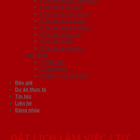
Cửa nhựa cao cấp
Cửa nhựa Composite
Cửa nhựa Đài Loan
Cửa nhựa ghép thanh
Cửa nhựa Sungyu
Cửa vòm nhựa
Cửa nhựa nhà tắm
Nội thất
Tủ Kệ Bếp
Tủ Quần Áo
Phụ kiện cửa nhà tắm
Báo giá
Dự án thực tế
Tin tức
Liên hệ
Đăng nhập
ĐẶT LỊCH LÀM VIỆC / TƯ