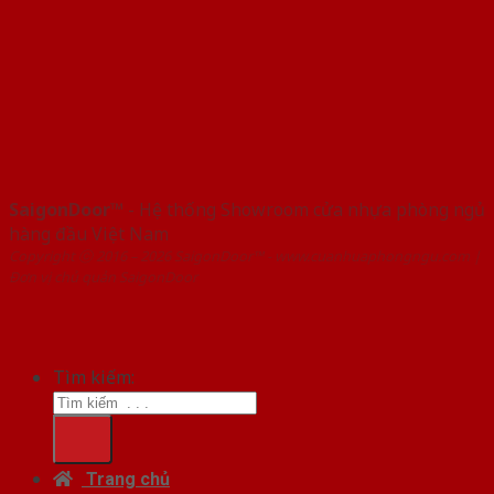
SaigonDoor™
- Hệ thống Showroom cửa nhựa phòng ngủ
hàng đầu Việt Nam
Copyright ⓒ 2016 – 2026 SaigonDoor™ - www.cuanhuaphongngu.com |
Đơn vị chủ quản SaigonDoor
Tìm kiếm:
Trang chủ