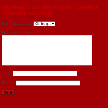
Hãy là người đầu tiên nhận xét “Cửa Nhựa
Composite SGD P1G1s”
Đánh giá của bạn
Nhận xét của bạn
*
Tên
*
Email
*