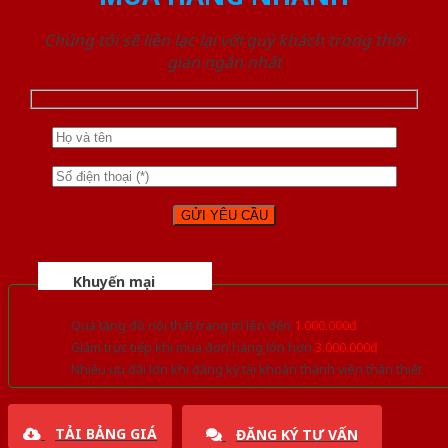
Chúng tôi sẽ liên lạc lại với quý khách trong thời
gian ngắn nhất
Khuyến mại
Quà tặng đồ nội thất trang trí lên đến
1.000.000đ
Giảm trực tiếp khi mua đơn hàng lớn hơn
3.000.000đ
Nhiều ưu đãi lớn khi đăng ký tài khoản thành viên thân thiết
TẢI BẢNG GIÁ
ĐĂNG KÝ TƯ VẤN