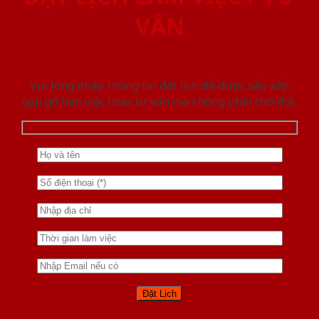
VẤN
Vui lòng nhập thông tin đặt lịch để được sắp xếp
gặp gỡ làm việc hoăc tư vấn mà không phải chờ đợi.