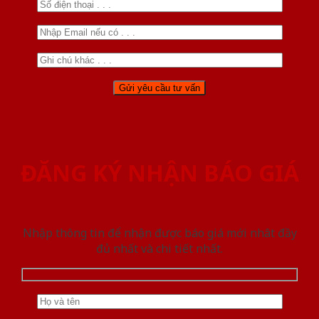
ĐĂNG KÝ NHẬN BÁO GIÁ
Nhập thông tin để nhận được báo giá mới nhât đầy
đủ nhất và chi tiết nhất.