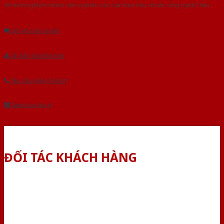
Với kinh nghiệm nhiêu năm nghiên cứu cửa theo tiêu chuẩn công nghệ Châu
Âu.Chúng tôi tự tin là nhà sản xuất & cung cấp hàng đầu tại Việt Nam!
Gửi yêu cầu tư vấn
Tải báo giá tổng hợp
Yêu cầu gọi lại (3 phút)
Dành cho đại lý
ĐỐI TÁC KHÁCH HÀNG