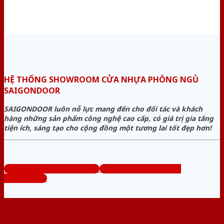
HỆ THỐNG SHOWROOM CỬA NHỰA PHÒNG NGỦ
SAIGONDOOR
SAIGONDOOR luôn nỗ lực mang đến cho đối tác và khách
hàng những sản phẩm công nghệ cao cấp, có giá trị gia tăng
tiện ích, sáng tạo cho cộng đồng một tương lai tốt đẹp hơn!
www.cuanhuaphongngu.com
Tổng đài tư vấn miễn phí:
0824.400.400