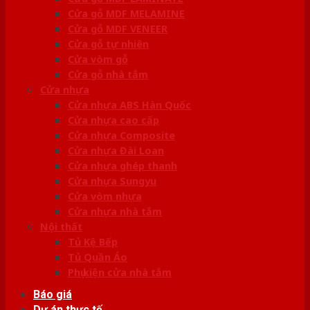
Cửa gỗ MDF MELAMINE
Cửa gỗ MDF VENEER
Cửa gỗ tự nhiên
Cửa vòm gỗ
Cửa gỗ nhà tắm
Cửa nhựa
Cửa nhựa ABS Hàn Quốc
Cửa nhựa cao cấp
Cửa nhựa Composite
Cửa nhựa Đài Loan
Cửa nhựa ghép thanh
Cửa nhựa Sungyu
Cửa vòm nhựa
Cửa nhựa nhà tắm
Nội thất
Tủ Kệ Bếp
Tủ Quần Áo
Phụ kiện cửa nhà tắm
Báo giá
Dự án thực tế