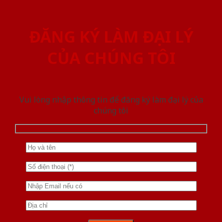
ĐĂNG KÝ LÀM ĐẠI LÝ
CỦA CHÚNG TÔI
Vui lòng nhập thông tin để đăng ký làm đại lý của
chúng tôi