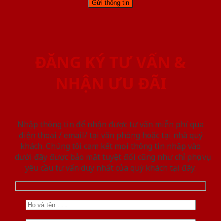
ĐĂNG KÝ TƯ VẤN &
NHẬN ƯU ĐÃI
Nhập thông tin để nhận được tư vấn miễn phí qua
điện thoại / email/ tại văn phòng hoặc tại nhà quý
khách. Chúng tôi cam kết mọi thông tin nhập vào
dưới đây được bảo mật tuyệt đối cũng như chỉ phục vụ
yêu cầu tư vấn duy nhất của quý khách tại đây.