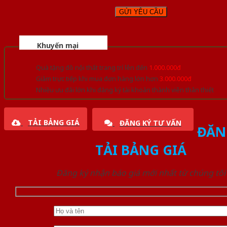
Khuyến mại
Quà tặng đồ nội thất trang trí lên đến
1.000.000đ
Giảm trực tiếp khi mua đơn hàng lớn hơn
3.000.000đ
Nhiều ưu đãi lớn khi đăng ký tài khoản thành viên thân thiết
TẢI BẢNG GIÁ
ĐĂNG KÝ TƯ VẤN
ĐĂN
TẢI BẢNG GIÁ
Đăng ký nhận báo giá mới nhất từ chúng tôi