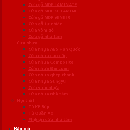
Cửa gỗ MDF LAMINATE
Cửa gỗ MDF MELAMINE
Cửa gỗ MDF VENEER
Cửa gỗ tự nhiên
Cửa vòm gỗ
Cửa gỗ nhà tắm
Cửa nhựa
Cửa nhựa ABS Hàn Quốc
Cửa nhựa cao cấp
Cửa nhựa Composite
Cửa nhựa Đài Loan
Cửa nhựa ghép thanh
Cửa nhựa Sungyu
Cửa vòm nhựa
Cửa nhựa nhà tắm
Nội thất
Tủ Kệ Bếp
Tủ Quần Áo
Phụ kiện cửa nhà tắm
Báo giá