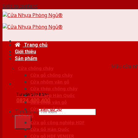
Skip to content
Trang chủ
Giới thiệu
HỆ
Sản phẩm
Mẫu cửa nhự
Cửa chống cháy
Cửa gỗ chống cháy
Cửa nhôm vân gỗ
Cửa thép chống cháy
Tư vấn bán hàng
Cửa Thép Hàn Quốc
0824.400.400
Cửa thép vân gỗ
Cửa vân gỗ 5D
Tìm kiếm:
Cửa gỗ
Cửa gỗ công nghiệp HDF
Cửa Gỗ Hàn Quốc
Cửa gỗ HDF VENEER