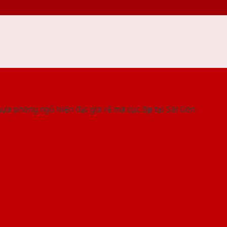
 THỐNG SHOWROOM SAIGONDOOR
a phòng ngủ hiện đại giá rẻ mà cực đẹp tại Sài Gòn