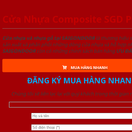
Cửa Nhựa Composite SGD 
Cửa nhựa và nhựa gỗ tại SAIGONDOOR
là thương hiệu 
sản xuất và phân phối những dòng cửa nhựa và hỗ hợp nhự
SAIGONDOOR
còn có những chính sách bán hàng
ƯU ĐÃ
MUA HÀNG NHANH
ĐĂNG KÝ MUA HÀNG NHAN
Chúng tôi sẽ liên lạc lại với quý khách trong thời gian