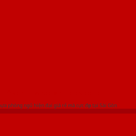
 THỐNG SHOWROOM SAIGONDOOR
a phòng ngủ hiện đại giá rẻ mà cực đẹp tại Sài Gòn