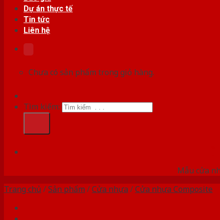
Dự án thực tế
Tin tức
Liên hệ
Chưa có sản phẩm trong giỏ hàng.
Tìm kiếm:
HỆ
Mẫu cửa nhự
Trang chủ
/
Sản phẩm
/
Cửa nhựa
/
Cửa nhựa Composite